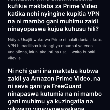
kufikia maktaba za Prime Video
katika nchi nyingine kupitia VPN
na ni mambo gani muhimu zaidi
ninayopaswa kujua kuhusu hili?
Ndiyo. Usajili wako wa Prime ni halali duniani kote.
VPN hubadilisha katalogi ya maudhui ya eneo
unaloliona, lakini akaunti na usajili wako hubaki
vilevile.
Ni nchi gani ina maktaba kubwa
zaidi ya Amazon Prime Video, na
ni seva gani ya FreeGuard
ninapaswa kutumia na ni mambo
gani muhimu ya kuzingatia na
vikwazo vinavyowezekana