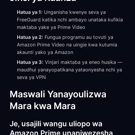
Hatua ya 1:
Unganisha kwenye seva ya
FreeGuard katika nchi ambayo unataka kufikia
maktaba yake ya Prime Video
Hatua ya 2:
Fungua programu au tovuti ya
Amazon Prime Video na uingie kwa kutumia
akaunti yako ya Amazon
Hatua ya 3:
Vinjari maktaba ya eneo husika —
maudhui yanayopatikana yataonyesha nchi ya
seva ya VPN
Maswali Yanayoulizwa
Mara kwa Mara
Je, usajili wangu uliopo wa
Amazon Prime unaniwezesha