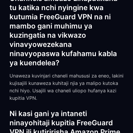
tu katika nchi nyingine kwa
kutumia FreeGuard VPN na ni
mambo gani muhimu ya
kuzingatia na vikwazo
vinavyowezekana
ninavyopaswa kufahamu kabla
ya kuendelea?
Unaweza kuvinjari chaneli mahususi za eneo, lakini
kujisajili kunaweza kuhitaji njia ya malipo kutoka
nchi hiyo. Usajili wa chaneli uliopo hufanya kazi
kupitia VPN.
Ni kasi gani ya intaneti
ninayohitaji kupitia FreeGuard
VPN ili kutiririsha Amazon Prime