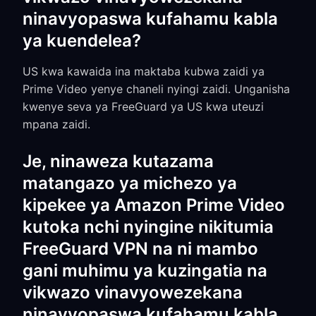
ninavyopaswa kufahamu kabla
ya kuendelea?
US kwa kawaida ina maktaba kubwa zaidi ya
Prime Video yenye chaneli nyingi zaidi. Unganisha
kwenye seva ya FreeGuard ya US kwa uteuzi
mpana zaidi.
Je, ninaweza kutazama
matangazo ya michezo ya
kipekee ya Amazon Prime Video
kutoka nchi nyingine nikitumia
FreeGuard VPN na ni mambo
gani muhimu ya kuzingatia na
vikwazo vinavyowezekana
ninavyopaswa kufahamu kabla