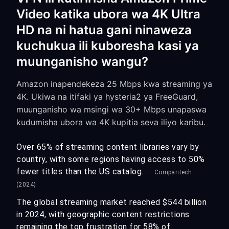
Video katika ubora wa 4K Ultra
HD na ni hatua gani ninaweza
kuchukua ili kuboresha kasi ya
muunganisho wangu?
Amazon inapendekeza 25 Mbps kwa streaming ya
4K. Ukiwa na itifaki ya hysteria2 ya FreeGuard,
muunganisho wa msingi wa 30+ Mbps unapaswa
kudumisha ubora wa 4K kupitia seva iliyo karibu.
Over 65% of streaming content libraries vary by
country, with some regions having access to 50%
fewer titles than the US catalog.
— Comparitech
(2024)
The global streaming market reached $544 billion
in 2024, with geographic content restrictions
remaining the top frustration for 58% of