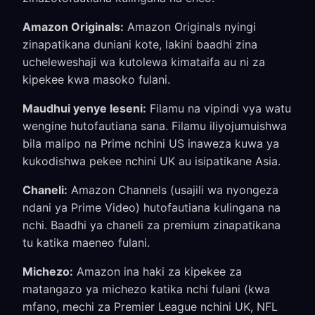
Amazon Originals:
Amazon Originals nyingi
zinapatikana duniani kote, lakini baadhi zina
ucheleweshaji wa kutolewa kimataifa au ni za
kipekee kwa masoko fulani.
Maudhui yenye leseni:
Filamu na vipindi vya watu
wengine hutofautiana sana. Filamu iliyojumuishwa
bila malipo na Prime nchini US inaweza kuwa ya
kukodishwa pekee nchini UK au isipatikane Asia.
Chaneli:
Amazon Channels (usajili wa nyongeza
ndani ya Prime Video) hutofautiana kulingana na
nchi. Baadhi ya chaneli za premium zinapatikana
tu katika maeneo fulani.
Michezo:
Amazon ina haki za kipekee za
matangazo ya michezo katika nchi fulani (kwa
mfano, mechi za Premier League nchini UK, NFL