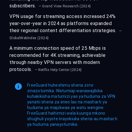
subscribers.
— Grand View Research (2024)
VPN usage for streaming access increased 24%
year-over-year in 2024 as platforms expanded
their regional content differentiation strategies.
—
GlobalWebIndex (2024)
A minimum connection speed of 25 Mbps is
recommended for 4K streaming, achievable
through nearby VPN servers with modern
protocols.
— Netflix Help Center (2024)
FreeGuard huheshimu sheria zote
zinazotumika. Watumiaji wanawajibika
kuhakikisha matumizi yao ya huduma za VPN
yanatii sheria za eneo lao na masharti ya
huduma ya majukwaa ya watu wengine.
FreeGuard haihimizi wala kuunga mkono
shughuli yoyote inayokiuka sheria au masharti
ya huduma yanayotumika.