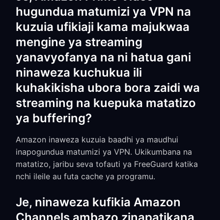
hugundua matumizi ya VPN na
kuzuia ufikiaji kama majukwaa
mengine ya streaming
yanavyofanya na ni hatua gani
ninaweza kuchukua ili
kuhakikisha ubora bora zaidi wa
streaming na kuepuka matatizo
ya buffering?
Amazon inaweza kuzuia baadhi ya maudhui
inapogundua matumizi ya VPN. Ukikumbana na
matatizo, jaribu seva tofauti ya FreeGuard katika
nchi ileile au futa cache ya programu.
Je, ninaweza kufikia Amazon
Channels ambazo zinapatikana