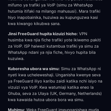
mifumo ya trafiki ya VoIP (simu za WhatsApp
hutumia itifaki na milango mahususi). Mara trafiki
hiyo inapobainika, huzuiwa au kupunguzwa kasi
kwa kiwango kikubwa sana.
Jinsi FreeGuard hupita kizuizi hicho:
VPN
husimba kwa njia fiche trafiki yote ikiwemo pakiti
za VoIP. ISP haiwezi kutambua trafiki ya simu za
WhatsApp ndani ya njia fiche, hivyo hupita bila
kuzuiwa.
Kuboresha ubora wa simu:
Simu za WhatsApp ni
nyeti kwa ucheleweshaji. Unganisha kwenye seva
ya FreeGuard iliyo karibu zaidi katika nchi isiyo na
vizuizi vya VoIP. Kwa watumiaji katika eneo la
Ghuba, seva za Ulaya (UK, Germany, Netherlands)
kwa kawaida hutoa ubora bora wa simu.
Muhimu:
Weka FreeGuard imeunganishwa muda