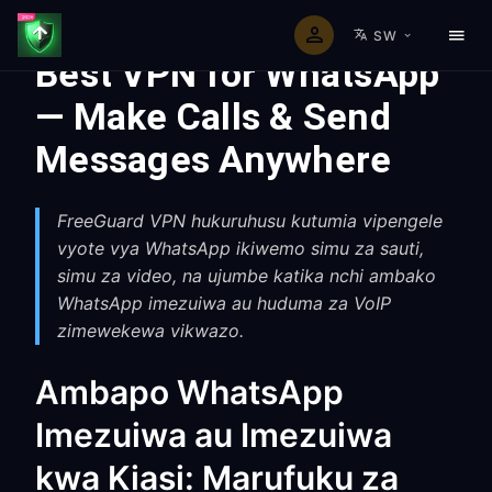
SW
Best VPN for WhatsApp
— Make Calls & Send
Messages Anywhere
FreeGuard VPN hukuruhusu kutumia vipengele
vyote vya WhatsApp ikiwemo simu za sauti,
simu za video, na ujumbe katika nchi ambako
WhatsApp imezuiwa au huduma za VoIP
zimewekewa vikwazo.
Ambapo WhatsApp
Imezuiwa au Imezuiwa
kwa Kiasi: Marufuku za