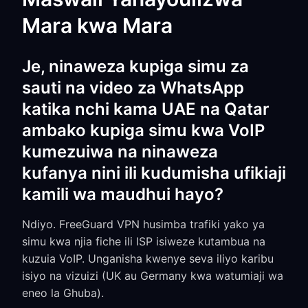
Mara kwa Mara
Je, ninaweza kupiga simu za
sauti na video za WhatsApp
katika nchi kama UAE na Qatar
ambako kupiga simu kwa VoIP
kumezuiwa na ninaweza
kufanya nini ili kudumisha ufikiaji
kamili wa maudhui hayo?
Ndiyo. FreeGuard VPN husimba trafiki yako ya
simu kwa njia fiche ili ISP isiweze kutambua na
kuzuia VoIP. Unganisha kwenye seva iliyo karibu
isiyo na vizuizi (UK au Germany kwa watumiaji wa
eneo la Ghuba).