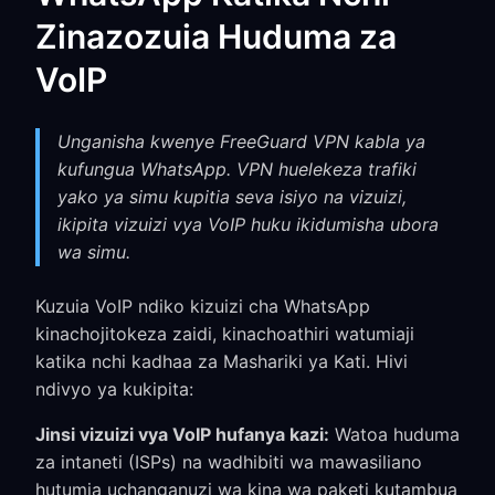
Zinazozuia Huduma za
VoIP
Unganisha kwenye FreeGuard VPN kabla ya
kufungua WhatsApp. VPN huelekeza trafiki
yako ya simu kupitia seva isiyo na vizuizi,
ikipita vizuizi vya VoIP huku ikidumisha ubora
wa simu.
Kuzuia VoIP ndiko kizuizi cha WhatsApp
kinachojitokeza zaidi, kinachoathiri watumiaji
katika nchi kadhaa za Mashariki ya Kati. Hivi
ndivyo ya kukipita:
Jinsi vizuizi vya VoIP hufanya kazi:
Watoa huduma
za intaneti (ISPs) na wadhibiti wa mawasiliano
hutumia uchanganuzi wa kina wa paketi kutambua