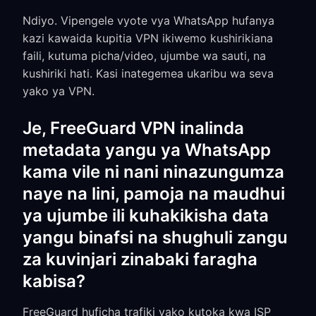
Ndiyo. Vipengele vyote vya WhatsApp hufanya
kazi kawaida kupitia VPN ikiwemo kushirikiana
faili, kutuma picha/video, ujumbe wa sauti, na
kushiriki hati. Kasi inategemea ukaribu wa seva
yako ya VPN.
Je, FreeGuard VPN inalinda
metadata yangu ya WhatsApp
kama vile ni nani ninazungumza
naye na lini, pamoja na maudhui
ya ujumbe ili kuhakikisha data
yangu binafsi na shughuli zangu
za kuvinjari zinabaki faragha
kabisa?
FreeGuard huficha trafiki yako kutoka kwa ISP