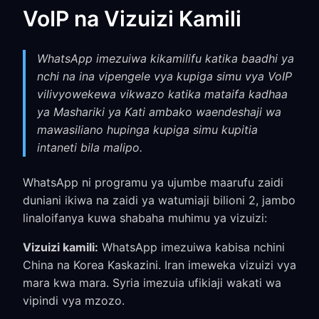
VoIP na Vizuizi Kamili
WhatsApp imezuiwa kikamilifu katika baadhi ya
nchi na ina vipengele vya kupiga simu vya VoIP
vilivyowekewa vikwazo katika mataifa kadhaa
ya Mashariki ya Kati ambako waendeshaji wa
mawasiliano hupinga kupiga simu kupitia
intaneti bila malipo.
WhatsApp ni programu ya ujumbe maarufu zaidi
duniani ikiwa na zaidi ya watumiaji bilioni 2, jambo
linaloifanya kuwa shabaha muhimu ya vizuizi:
Vizuizi kamili:
WhatsApp imezuiwa kabisa nchini
China na Korea Kaskazini. Iran imeweka vizuizi vya
mara kwa mara. Syria imezuia ufikiaji wakati wa
vipindi vya mzozo.