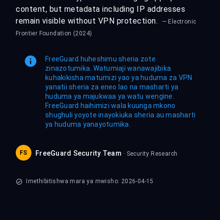
content, but metadata including IP addresses
remain visible without VPN protection.
— Electronic
Frontier Foundation (2024)
FreeGuard huheshimu sheria zote
zinazotumika. Watumiaji wanawajibika
kuhakikisha matumizi yao ya huduma za VPN
yanatii sheria za eneo lao na masharti ya
huduma ya majukwaa ya watu wengine.
FreeGuard haihimizi wala kuunga mkono
shughuli yoyote inayokiuka sheria au masharti
ya huduma yanayotumika.
FS
FreeGuard Security Team
· Security Research
Imethibitishwa mara ya mwisho: 2026-04-15