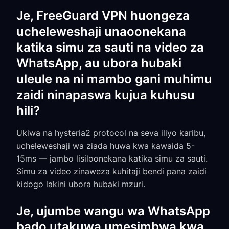
Je, FreeGuard VPN huongeza
ucheleweshaji unaoonekana
katika simu za sauti na video za
WhatsApp, au ubora hubaki
uleule na ni mambo gani muhimu
zaidi ninapaswa kujua kuhusu
hili?
Ukiwa na hysteria2 protocol na seva iliyo karibu,
ucheleweshaji wa ziada huwa kwa kawaida 5-
15ms — jambo lisiloonekana katika simu za sauti.
Simu za video zinaweza kuhitaji bendi pana zaidi
kidogo lakini ubora hubaki mzuri.
Je, ujumbe wangu wa WhatsApp
bado utakuwa umesimbwa kwa