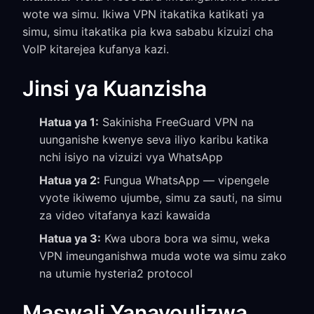
wote wa simu. Ikiwa VPN itakatika katikati ya
simu, simu itakatika pia kwa sababu kizuizi cha
VoIP kitarejea kufanya kazi.
Jinsi ya Kuanzisha
Hatua ya 1:
Sakinisha FreeGuard VPN na
uunganishe kwenye seva iliyo karibu katika
nchi isiyo na vizuizi vya WhatsApp
Hatua ya 2:
Fungua WhatsApp — vipengele
vyote ikiwemo ujumbe, simu za sauti, na simu
za video vitafanya kazi kawaida
Hatua ya 3:
Kwa ubora bora wa simu, weka
VPN imeunganishwa muda wote wa simu zako
na utumie hysteria2 protocol
Maswali Yanayoulizwa