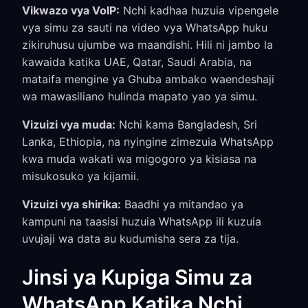
Vikwazo vya VoIP:
Nchi kadhaa huzuia vipengele
vya simu za sauti na video vya WhatsApp huku
zikiruhusu ujumbe wa maandishi. Hili ni jambo la
kawaida katika UAE, Qatar, Saudi Arabia, na
mataifa mengine ya Ghuba ambako waendeshaji
wa mawasiliano hulinda mapato yao ya simu.
Vizuizi vya muda:
Nchi kama Bangladesh, Sri
Lanka, Ethiopia, na nyingine zimezuia WhatsApp
kwa muda wakati wa migogoro ya kisiasa na
misukosuko ya kijamii.
Vizuizi vya shirika:
Baadhi ya mitandao ya
kampuni na taasisi huzuia WhatsApp ili kuzuia
uvujaji wa data au kudumisha sera za tija.
Jinsi ya Kupiga Simu za
WhatsApp Katika Nchi