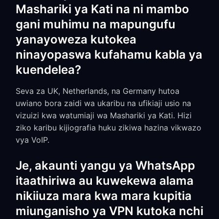
Mashariki ya Kati na ni mambo
gani muhimu na mapungufu
yanayoweza kutokea
ninayopaswa kufahamu kabla ya
kuendelea?
Seva za UK, Netherlands, na Germany hutoa
uwiano bora zaidi wa ukaribu na ufikiaji usio na
vizuizi kwa watumiaji wa Mashariki ya Kati. Hizi
ziko karibu kijiografia huku zikiwa hazina vikwazo
vya VoIP.
Je, akaunti yangu ya WhatsApp
itaathiriwa au kuwekewa alama
nikiiuza mara kwa mara kupitia
miunganisho ya VPN kutoka nchi