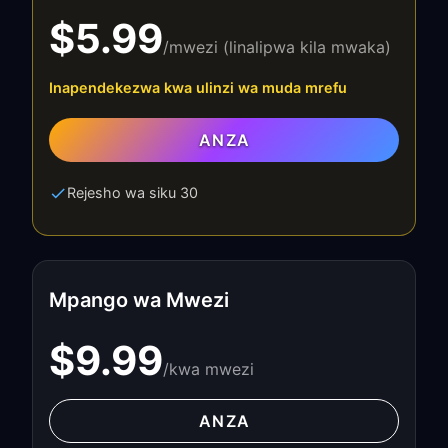
$5.99
/mwezi (linalipwa kila mwaka)
Inapendekezwa kwa ulinzi wa muda mrefu
ANZA
Rejesho wa siku 30
Mpango wa Mwezi
$9.99
/kwa mwezi
ANZA