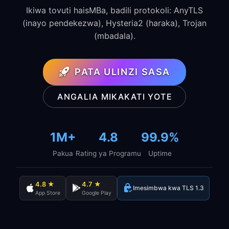
Ikiwa tovuti haisMBa, badili protokoli: AnyTLS
(inayo pendekezwa), Hysteria2 (haraka), Trojan
(mbadala).
PATA ULINZI SASA
ANGALIA MIKAKATI YOTE
1M+
4.8
99.9%
Pakua
Rating ya Programu
Uptime
4.8 ★
4.7 ★
Imesimbwa kwa TLS 1.3
App Store
Google Play