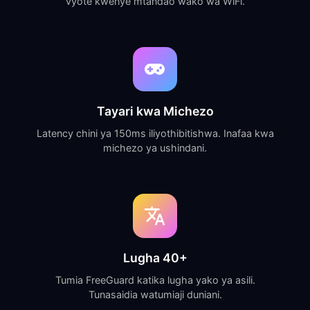
vyote kwenye mtandao wako wa WiFi.
Tayari kwa Michezo
Latency chini ya 150ms iliyothibitishwa. Inafaa kwa
michezo ya ushindani.
Lugha 40+
Tumia FreeGuard katika lugha yako ya asili.
Tunasaidia watumiaji duniani.