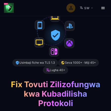
SW
Usimbaji fiche wa TLS 1.3
Seva 1000+ · Miji 45+
Lugha 40+
Fix Tovuti Zilizofungwa
kwa Kubadilisha
Protokoli