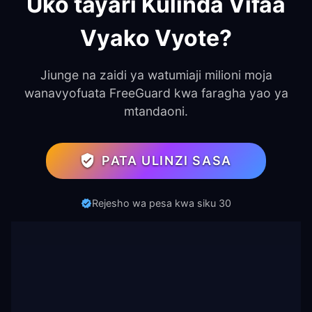
Uko tayari Kulinda Vifaa
Vyako Vyote?
Jiunge na zaidi ya watumiaji milioni moja
wanavyofuata FreeGuard kwa faragha yao ya
mtandaoni.
PATA ULINZI SASA
Rejesho wa pesa kwa siku 30