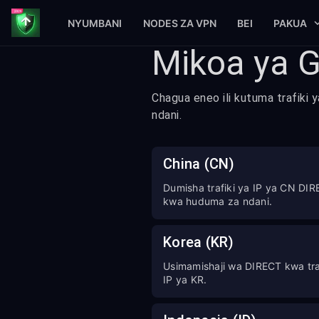
NYUMBANI
NODES ZA VPN
BEI
PAKUA
Mikoa ya 
Chagua eneo ili kutuma trafiki 
ndani.
China (CN)
Dumisha trafiki ya IP ya CN DI
kwa huduma za ndani.
Korea (KR)
Usimamishaji wa DIRECT kwa tra
IP ya KR.