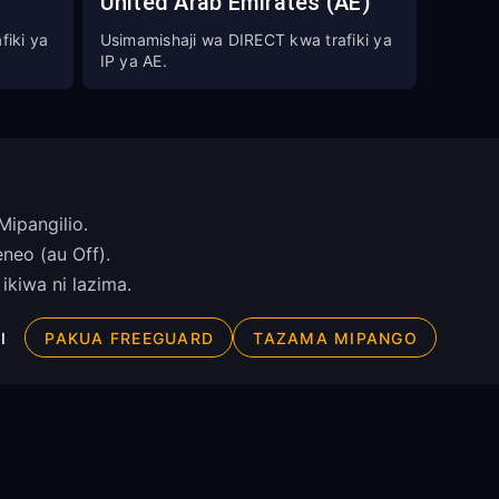
United Arab Emirates (AE)
fiki ya
Usimamishaji wa DIRECT kwa trafiki ya
IP ya AE.
ipangilio.
neo (au Off).
ikiwa ni lazima.
I
PAKUA FREEGUARD
TAZAMA MIPANGO