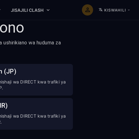
JISAJILI CLASH
KISWAHILI
kono
wa ushirikiano wa huduma za
n (JP)
shaji wa DIRECT kwa trafiki ya
P.
(IR)
shaji wa DIRECT kwa trafiki ya
R.