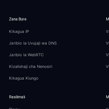
Zana Bure
M
Kikagua IP
V
Jaribio la Uvujaji wa DNS
V
Jaribio la WebRTC
V
Kizalishaji cha Nenosiri
V
Kikagua Kiungo
Rasilimali
M