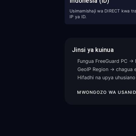
Indonesia (ID)
Usimamishaji wa DIRECT kwa tra
IP ya ID.
Jinsi ya kuinua
Fungua FreeGuard PC → M
GeoIP Region → chagua e
Hifadhi na upya uhusiano 
MWONGOZO WA USANID