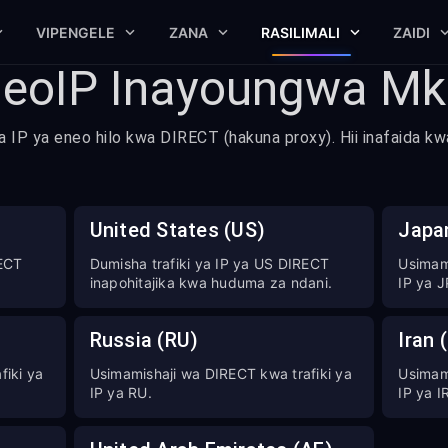
VIPENGELE
ZANA
RASILIMALI
ZAIDI
GeoIP Inayoungwa M
ya IP ya eneo hilo kwa DIRECT (hakuna proxy). Hii inafaida k
United States (US)
Japa
RECT
Dumisha trafiki ya IP ya US DIRECT
Usimami
inapohitajika kwa huduma za ndani.
IP ya J
Russia (RU)
Iran 
fiki ya
Usimamishaji wa DIRECT kwa trafiki ya
Usimami
IP ya RU.
IP ya I