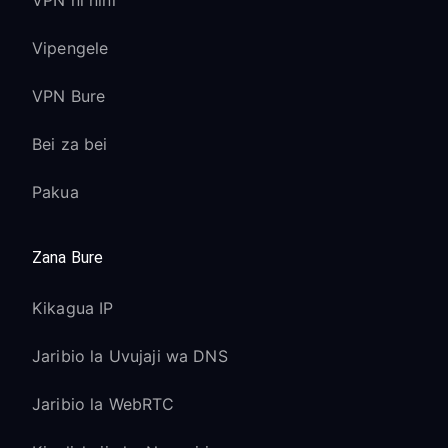
VPN ni nini
Vipengele
VPN Bure
Bei za bei
Pakua
Zana Bure
Kikagua IP
Jaribio la Uvujaji wa DNS
Jaribio la WebRTC