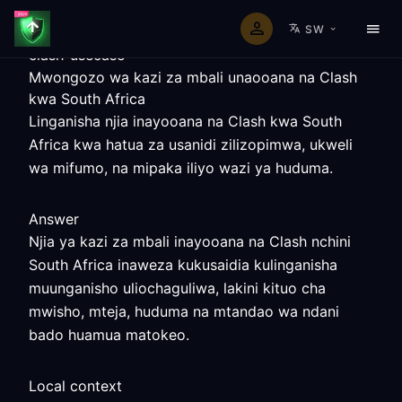
SW
clash-usecase
Mwongozo wa kazi za mbali unaooana na Clash
kwa South Africa
Linganisha njia inayooana na Clash kwa South
Africa kwa hatua za usanidi zilizopimwa, ukweli
wa mifumo, na mipaka iliyo wazi ya huduma.
Answer
Njia ya kazi za mbali inayooana na Clash nchini
South Africa inaweza kukusaidia kulinganisha
muunganisho uliochaguliwa, lakini kituo cha
mwisho, mteja, huduma na mtandao wa ndani
bado huamua matokeo.
Local context