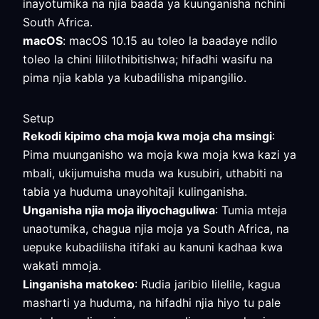
inayotumika na njia baada ya kuunganisha nchini
South Africa.
macOS
: macOS 10.15 au toleo la baadaye ndilo
toleo la chini lililothibitishwa; hifadhi wasifu na
pima njia kabla ya kubadilisha mipangilio.
Setup
Rekodi kipimo cha moja kwa moja cha msingi
:
Pima muunganisho wa moja kwa moja kwa kazi ya
mbali, ukijumuisha muda wa kusubiri, uthabiti na
tabia ya huduma unayohitaji kulinganisha.
Unganisha njia moja iliyochaguliwa
: Tumia mteja
unaotumika, chagua njia moja ya South Africa, na
uepuke kubadilisha itifaki au kanuni kadhaa kwa
wakati mmoja.
Linganisha matokeo
: Rudia jaribio lilelile, kagua
masharti ya huduma, na hifadhi njia hiyo tu pale