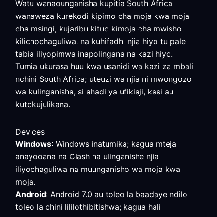
Watu wanaounganisha kupitia South Africa
wanaweza kurekodi kipimo cha moja kwa moja
cha msingi, kujaribu kituo kimoja cha mwisho
kilichochaguliwa, na kuhifadhi njia hiyo tu pale
tabia iliyopimwa inapolingana na kazi hiyo.
Tumia ukurasa huu kwa usanidi wa kazi za mbali
nchini South Africa; uteuzi wa njia ni mwongozo
wa kulinganisha, si ahadi ya ufikiaji, kasi au
kutokujulikana.
Devices
Windows
: Windows inatumika; kagua mteja
anayooana na Clash na ulinganishe njia
iliyochaguliwa na muunganisho wa moja kwa
moja.
Android
: Android 7.0 au toleo la baadaye ndilo
toleo la chini lililothibitishwa; kagua hali