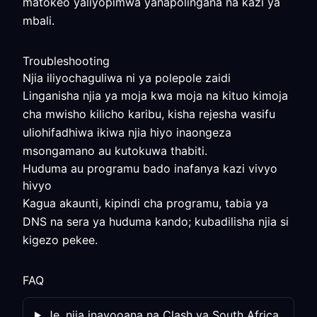
matokeo yaliyopimwa yanapolingana na kazi ya
mbali.
Troubleshooting
Njia iliyochaguliwa ni ya polepole zaidi
Linganisha njia ya moja kwa moja na kituo kimoja
cha mwisho kilicho karibu, kisha rejesha wasifu
uliohifadhiwa ikiwa njia hiyo inaongeza
msongamano au kutokuwa thabiti.
Huduma au programu bado inafanya kazi vivyo
hivyo
Kagua akaunti, kipindi cha programu, tabia ya
DNS na sera ya huduma kando; kubadilisha njia si
kigezo pekee.
FAQ
Je, njia inayooana na Clash ya South Africa