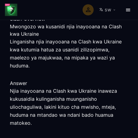
SW
clash-overview
Mwongozo wa kusanidi njia inayooana na Clash
kwa Ukraine
Linganisha njia inayooana na Clash kwa Ukraine
kwa kutumia hatua za usanidi zilizopimwa,
maelezo ya majukwaa, na mipaka ya wazi ya
huduma.
Answer
Njia inayooana na Clash kwa Ukraine inaweza
kukusaidia kulinganisha muunganisho
uliochaguliwa, lakini kituo cha mwisho, mteja,
huduma na mtandao wa ndani bado huamua
matokeo.