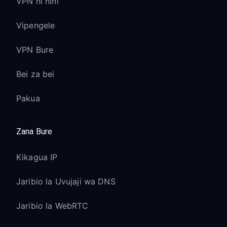
VPN ni nini
Vipengele
VPN Bure
Bei za bei
Pakua
Zana Bure
Kikagua IP
Jaribio la Uvujaji wa DNS
Jaribio la WebRTC