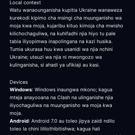
Local context
Watu wanaounganisha kupitia Ukraine wanaweza
kurekodi kipimo cha msingi cha muunganisho wa
moja kwa moja, kujaribu kituo kimoja cha mwisho
kilichochaguliwa, na kuhifadhi njia hiyo tu pale
tabia iliyopimwa inapolingana na kazi husika.
Tumia ukurasa huu kwa usanidi wa njia nchini
Ukraine; uteuzi wa njia ni mwongozo wa
kulinganisha, si ahadi ya ufikiaji au kasi.
Devices
Windows
: Windows inaungwa mkono; kagua
mteja anayooana na Clash na ulinganishe njia
iliyochaguliwa na muunganisho wa moja kwa
moja.
Android
: Android 7.0 au toleo jipya zaidi ndilo
toleo la chini lililothibitishwa; kagua hali