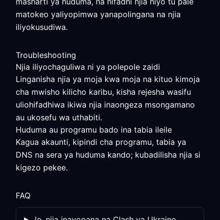
masharti ya huduma, na hifadhi njia hiyo tu pale
matokeo yaliyopimwa yanapolingana na njia
iliyokusudiwa.
Troubleshooting
Njia iliyochaguliwa ni ya polepole zaidi
Linganisha njia ya moja kwa moja na kituo kimoja
cha mwisho kilicho karibu, kisha rejesha wasifu
uliohifadhiwa ikiwa njia inaongeza msongamano
au ukosefu wa uthabiti.
Huduma au programu bado ina tabia ileile
Kagua akaunti, kipindi cha programu, tabia ya
DNS na sera ya huduma kando; kubadilisha njia si
kigezo pekee.
FAQ
Je, njia inayooana na Clash ya Ukraine