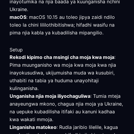
inayotumika na njia baada ya kuunganisha nchini
Ukraine.
macOS
: macOS 10.15 au toleo jipya zaidi ndilo
toleo la chini lililothibitishwa; hifadhi wasifu na
pima njia kabla ya kubadilisha mipangilio.
Setup
Rekodi kipimo cha msingi cha moja kwa moja
:
Pima muunganisho wa moja kwa moja kwa njia
inayokusudiwa, ukijumuisha muda wa kusubiri,
uthabiti na tabia ya huduma unayohitaji
kulinganisha.
Unganisha njia moja iliyochaguliwa
: Tumia mteja
anayeungwa mkono, chagua njia moja ya Ukraine,
na uepuke kubadilisha itifaki au kanuni kadhaa
kwa wakati mmoja.
Linganisha matokeo
: Rudia jaribio lilelile, kagua