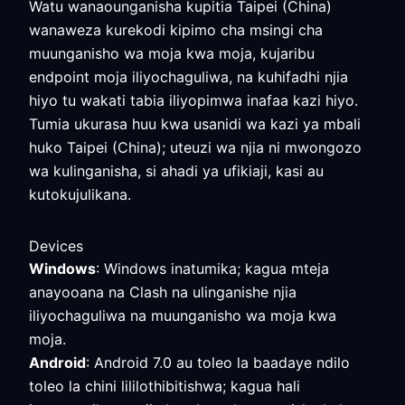
Watu wanaounganisha kupitia Taipei (China)
wanaweza kurekodi kipimo cha msingi cha
muunganisho wa moja kwa moja, kujaribu
endpoint moja iliyochaguliwa, na kuhifadhi njia
hiyo tu wakati tabia iliyopimwa inafaa kazi hiyo.
Tumia ukurasa huu kwa usanidi wa kazi ya mbali
huko Taipei (China); uteuzi wa njia ni mwongozo
wa kulinganisha, si ahadi ya ufikiaji, kasi au
kutokujulikana.
Devices
Windows
: Windows inatumika; kagua mteja
anayooana na Clash na ulinganishe njia
iliyochaguliwa na muunganisho wa moja kwa
moja.
Android
: Android 7.0 au toleo la baadaye ndilo
toleo la chini lililothibitishwa; kagua hali