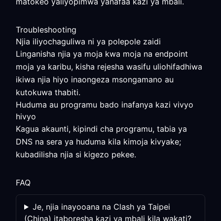
matokeo yaliyopimwa yanafaa kazi ya mbali.
Troubleshooting
Njia iliyochaguliwa ni ya polepole zaidi
Linganisha njia ya moja kwa moja na endpoint
moja ya karibu, kisha rejesha wasifu uliohifadhiwa
ikiwa njia hiyo inaongeza msongamano au
kutokuwa thabiti.
Huduma au programu bado inafanya kazi vivyo
hivyo
Kagua akaunti, kipindi cha programu, tabia ya
DNS na sera ya huduma kila kimoja kivyake;
kubadilisha njia si kigezo pekee.
FAQ
Je, njia inayooana na Clash ya Taipei
(China) itaboresha kazi ya mbali kila wakati?