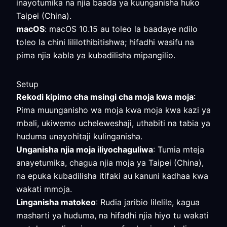
inayotumika na njia baada ya kuunganisha huko
Taipei (China).
macOS
: macOS 10.15 au toleo la baadaye ndilo
toleo la chini lililothibitishwa; hifadhi wasifu na
pima njia kabla ya kubadilisha mipangilio.
Setup
Rekodi kipimo cha msingi cha moja kwa moja
:
Pima muunganisho wa moja kwa moja kwa kazi ya
mbali, ukiwemo ucheleweshaji, uthabiti na tabia ya
huduma unayohitaji kulinganisha.
Unganisha njia moja iliyochaguliwa
: Tumia mteja
anayetumika, chagua njia moja ya Taipei (China),
na epuka kubadilisha itifaki au kanuni kadhaa kwa
wakati mmoja.
Linganisha matokeo
: Rudia jaribio lilelile, kagua
masharti ya huduma, na hifadhi njia hiyo tu wakati