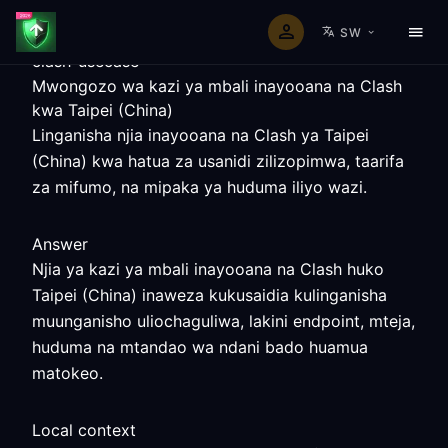
SW
clash-usecase
Mwongozo wa kazi ya mbali inayooana na Clash
kwa Taipei (China)
Linganisha njia inayooana na Clash ya Taipei
(China) kwa hatua za usanidi zilizopimwa, taarifa
za mifumo, na mipaka ya huduma iliyo wazi.
Answer
Njia ya kazi ya mbali inayooana na Clash huko
Taipei (China) inaweza kukusaidia kulinganisha
muunganisho uliochaguliwa, lakini endpoint, mteja,
huduma na mtandao wa ndani bado huamua
matokeo.
Local context