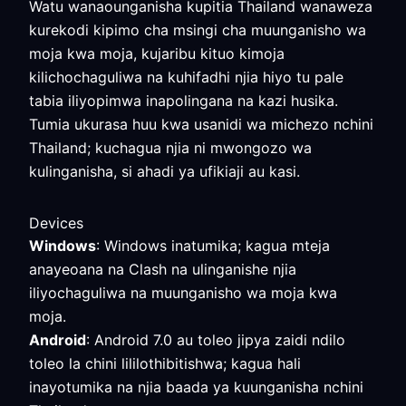
Watu wanaounganisha kupitia Thailand wanaweza
kurekodi kipimo cha msingi cha muunganisho wa
moja kwa moja, kujaribu kituo kimoja
kilichochaguliwa na kuhifadhi njia hiyo tu pale
tabia iliyopimwa inapolingana na kazi husika.
Tumia ukurasa huu kwa usanidi wa michezo nchini
Thailand; kuchagua njia ni mwongozo wa
kulinganisha, si ahadi ya ufikiaji au kasi.
Devices
Windows
: Windows inatumika; kagua mteja
anayeoana na Clash na ulinganishe njia
iliyochaguliwa na muunganisho wa moja kwa
moja.
Android
: Android 7.0 au toleo jipya zaidi ndilo
toleo la chini lililothibitishwa; kagua hali
inayotumika na njia baada ya kuunganisha nchini