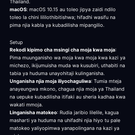
Thailand.
macOS
: macOS 10.15 au toleo jipya zaidi ndilo
toleo la chini lililothibitishwa; hifadhi wasifu na
pima njia kabla ya kubadilisha mipangilio.
Setup
Rekodi kipimo cha msingi cha moja kwa moja
:
Pima muunganisho wa moja kwa moja kwa kazi ya
michezo, ikijumuisha muda wa kusubiri, uthabiti na
tabia ya huduma unayohitaji kulinganisha.
Unganisha njia moja iliyochaguliwa
: Tumia mteja
anayeungwa mkono, chagua njia moja ya Thailand
na uepuke kubadilisha itifaki au sheria kadhaa kwa
wakati mmoja.
Linganisha matokeo
: Rudia jaribio lilelile, kagua
masharti ya huduma na uhifadhi njia hiyo tu pale
matokeo yaliyopimwa yanapolingana na kazi ya