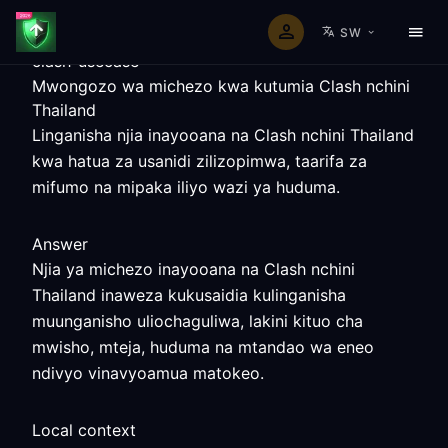
SW
clash-usecase
Mwongozo wa michezo kwa kutumia Clash nchini
Thailand
Linganisha njia inayooana na Clash nchini Thailand
kwa hatua za usanidi zilizopimwa, taarifa za
mifumo na mipaka iliyo wazi ya huduma.
Answer
Njia ya michezo inayooana na Clash nchini
Thailand inaweza kukusaidia kulinganisha
muunganisho uliochaguliwa, lakini kituo cha
mwisho, mteja, huduma na mtandao wa eneo
ndivyo vinavyoamua matokeo.
Local context