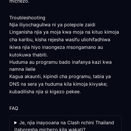
michezo.
Troubleshooting
Njia iliyochaguliwa ni ya polepole zaidi
Linganisha njia ya moja kwa moja na kituo kimoja
cha karibu, kisha rejesha wasifu uliohifadhiwa
ikiwa njia hiyo inaongeza msongamano au
kutokuwa thabiti.
Huduma au programu bado inafanya kazi kwa
namna ileile
Kagua akaunti, kipindi cha programu, tabia ya
DNS na sera ya huduma kila kimoja kivyake;
kubadilisha njia si kigezo pekee.
FAQ
Je, njia inayooana na Clash nchini Thailand
itaboresha michezo kila wakati?