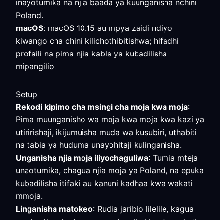
inayotumika na njia baada ya kuunganisha nchini
Poland.
macOS
: macOS 10.15 au mpya zaidi ndiyo
kiwango cha chini kilichothibitishwa; hifadhi
profaili na pima njia kabla ya kubadilisha
mipangilio.
Setup
Rekodi kipimo cha msingi cha moja kwa moja
:
Pima muunganisho wa moja kwa moja kwa kazi ya
utiririshaji, ikijumuisha muda wa kusubiri, uthabiti
na tabia ya huduma unayohitaji kulinganisha.
Unganisha njia moja iliyochaguliwa
: Tumia mteja
unaotumika, chagua njia moja ya Poland, na epuka
kubadilisha itifaki au kanuni kadhaa kwa wakati
mmoja.
Linganisha matokeo
: Rudia jaribio lilelile, kagua