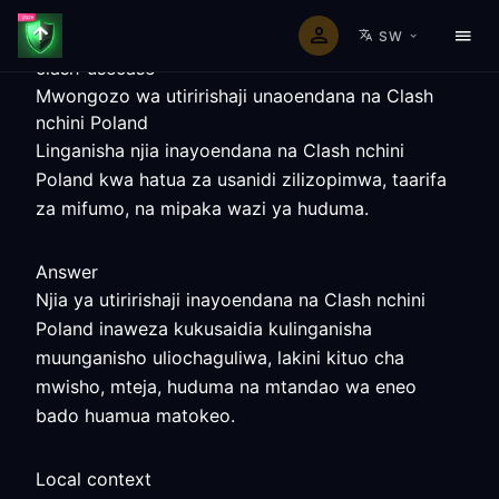
SW
clash-usecase
Mwongozo wa utiririshaji unaoendana na Clash
nchini Poland
Linganisha njia inayoendana na Clash nchini
Poland kwa hatua za usanidi zilizopimwa, taarifa
za mifumo, na mipaka wazi ya huduma.
Answer
Njia ya utiririshaji inayoendana na Clash nchini
Poland inaweza kukusaidia kulinganisha
muunganisho uliochaguliwa, lakini kituo cha
mwisho, mteja, huduma na mtandao wa eneo
bado huamua matokeo.
Local context