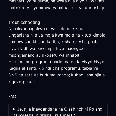
masharti ya huduma, na weka njia hiyo tu wakati
matokeo yaliyopimwa yanafaa kazi ya utiririshaji.
Troubleshooting
Njia iliyochaguliwa ni ya polepole zaidi
Linganisha njia ya moja kwa moja na kituo kimoja
cha mwisho kilicho karibu, kisha rejesha profaili
iliyohifadhiwa ikiwa njia hiyo inaongeza
msongamano au ukosefu wa uthabiti.
Huduma au programu bado inatenda vivyo hivyo
Kagua akaunti, kipindi cha programu, tabia ya
DNS na sera ya huduma kando; kubadilisha njia si
kigezo pekee.
FAQ
Je, njia inayoendana na Clash nchini Poland
itaboresha utiririshaji kila mara?