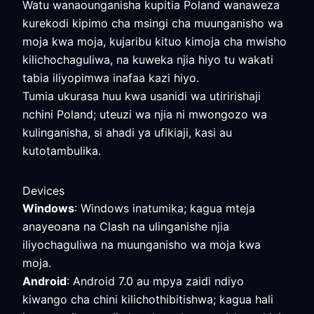
Watu wanaounganisha kupitia Poland wanaweza
kurekodi kipimo cha msingi cha muunganisho wa
moja kwa moja, kujaribu kituo kimoja cha mwisho
kilichochaguliwa, na kuweka njia hiyo tu wakati
tabia iliyopimwa inafaa kazi hiyo.
Tumia ukurasa huu kwa usanidi wa utiririshaji
nchini Poland; uteuzi wa njia ni mwongozo wa
kulinganisha, si ahadi ya ufikiaji, kasi au
kutotambulika.
Devices
Windows
: Windows inatumika; kagua mteja
anayeoana na Clash na ulinganishe njia
iliyochaguliwa na muunganisho wa moja kwa
moja.
Android
: Android 7.0 au mpya zaidi ndiyo
kiwango cha chini kilichothibitishwa; kagua hali