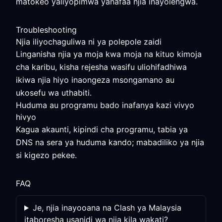
matokeo yaliyopimwa yanafaa njia inayolengwa.
Troubleshooting
Njia iliyochaguliwa ni ya polepole zaidi
Linganisha njia ya moja kwa moja na kituo kimoja
cha karibu, kisha rejesha wasifu uliohifadhiwa
ikiwa njia hiyo inaongeza msongamano au
ukosefu wa uthabiti.
Huduma au programu bado inafanya kazi vivyo
hivyo
Kagua akaunti, kipindi cha programu, tabia ya
DNS na sera ya huduma kando; mabadiliko ya njia
si kigezo pekee.
FAQ
Je, njia inayooana na Clash ya Malaysia
itaboresha usanidi wa njia kila wakati?