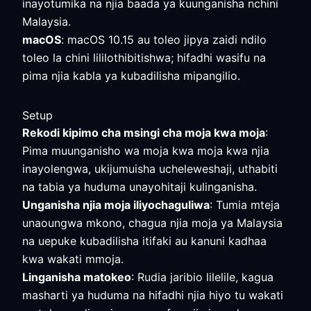
inayotumika na njia baada ya kuunganisha nchini
Malaysia.
macOS
: macOS 10.15 au toleo jipya zaidi ndilo
toleo la chini lililothibitishwa; hifadhi wasifu na
pima njia kabla ya kubadilisha mipangilio.
Setup
Rekodi kipimo cha msingi cha moja kwa moja
:
Pima muunganisho wa moja kwa moja kwa njia
inayolengwa, ukijumuisha ucheleweshaji, uthabiti
na tabia ya huduma unayohitaji kulinganisha.
Unganisha njia moja iliyochaguliwa
: Tumia mteja
unaoungwa mkono, chagua njia moja ya Malaysia
na uepuke kubadilisha itifaki au kanuni kadhaa
kwa wakati mmoja.
Linganisha matokeo
: Rudia jaribio lilelile, kagua
masharti ya huduma na hifadhi njia hiyo tu wakati