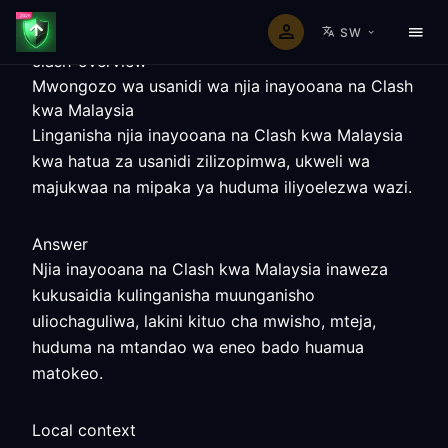
SW
clash-overview
Mwongozo wa usanidi wa njia inayooana na Clash
kwa Malaysia
Linganisha njia inayooana na Clash kwa Malaysia
kwa hatua za usanidi zilizopimwa, ukweli wa
majukwaa na mipaka ya huduma iliyoelezwa wazi.
Answer
Njia inayooana na Clash kwa Malaysia inaweza
kukusaidia kulinganisha muunganisho
uliochaguliwa, lakini kituo cha mwisho, mteja,
huduma na mtandao wa eneo bado huamua
matokeo.
Local context