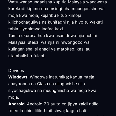
Watu wanaounganisha kupitia Malaysia wanaweza
kurekodi kipimo cha msingi cha muunganisho wa
moja kwa moja, kujaribu kituo kimoja
kilichochaguliwa na kuhifadhi njia hiyo tu wakati
tabia iliyopimwa inafaa kazi.
Tumia ukurasa huu kwa usanidi wa njia nchini
Malaysia; uteuzi wa njia ni mwongozo wa
kulinganisha, si ahadi ya matokeo, kasi au
utambulisho fulani.
Devices
Windows
: Windows inatumika; kagua mteja
anayooana na Clash na ulinganishe njia
iliyochaguliwa na muunganisho wa moja kwa
moja.
Android
: Android 7.0 au toleo jipya zaidi ndilo
toleo la chini lililothibitishwa; kagua hali