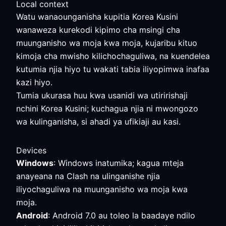
Local context
Watu wanaounganisha kupitia Korea Kusini
wanaweza kurekodi kipimo cha msingi cha
muunganisho wa moja kwa moja, kujaribu kituo
kimoja cha mwisho kilichochaguliwa, na kuendelea
kutumia njia hiyo tu wakati tabia iliyopimwa inafaa
kazi hiyo.
Tumia ukurasa huu kwa usanidi wa utiririshaji
nchini Korea Kusini; kuchagua njia ni mwongozo
wa kulinganisha, si ahadi ya ufikiaji au kasi.
Devices
Windows
: Windows inatumika; kagua mteja
anayeana na Clash na ulinganishe njia
iliyochaguliwa na muunganisho wa moja kwa
moja.
Android
: Android 7.0 au toleo la baadaye ndilo