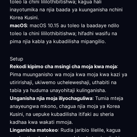
toleo la chini lililothibitishwa; kagua hali
inayotumika na njia baada ya kuunganisha nchini
Korea Kusini.
macOS
: macOS 10.15 au toleo la baadaye ndilo
toleo la chini lililothibitishwa; hifadhi wasifu na
pima njia kabla ya kubadilisha mipangilio.
Setup
Rekodi kipimo cha msingi cha moja kwa moja
:
Pima muunganisho wa moja kwa moja kwa kazi ya
utiririshaji, ukiwemo ucheleweshaji, uthabiti na
tabia ya huduma unayohitaji kulinganisha.
Unganisha njia moja iliyochaguliwa
: Tumia mteja
anayeungwa mkono, chagua njia moja ya Korea
Kusini, na uepuke kubadilisha itifaki au sheria
kadhaa kwa wakati mmoja.
Linganisha matokeo
: Rudia jaribio lilelile, kagua