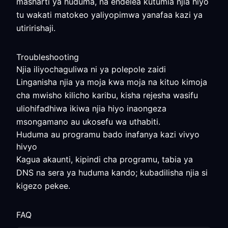
masharti ya huduma, na endelea kutumia njia hiyo
tu wakati matokeo yaliyopimwa yanafaa kazi ya
utiririshaji.
Troubleshooting
Njia iliyochaguliwa ni ya polepole zaidi
Linganisha njia ya moja kwa moja na kituo kimoja
cha mwisho kilicho karibu, kisha rejesha wasifu
uliohifadhiwa ikiwa njia hiyo inaongeza
msongamano au ukosefu wa uthabiti.
Huduma au programu bado inafanya kazi vivyo
hivyo
Kagua akaunti, kipindi cha programu, tabia ya
DNS na sera ya huduma kando; kubadilisha njia si
kigezo pekee.
FAQ