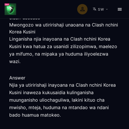
SW
clash-usecase
Mwongozo wa utiririshaji unaoana na Clash nchini
Korea Kusini
Linganisha njia inayoana na Clash nchini Korea
Kusini kwa hatua za usanidi zilizopimwa, maelezo
ya mifumo, na mipaka ya huduma iliyoelezwa
wazi.
Answer
Njia ya utiririshaji inayoana na Clash nchini Korea
Kusini inaweza kukusaidia kulinganisha
muunganisho uliochaguliwa, lakini kituo cha
mwisho, mteja, huduma na mtandao wa ndani
bado huamua matokeo.