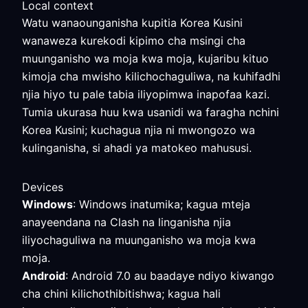
Local context
Watu wanaounganisha kupitia Korea Kusini
wanaweza kurekodi kipimo cha msingi cha
muunganisho wa moja kwa moja, kujaribu kituo
kimoja cha mwisho kilichochaguliwa, na kuhifadhi
njia hiyo tu pale tabia iliyopimwa inapofaa kazi.
Tumia ukurasa huu kwa usanidi wa faragha nchini
Korea Kusini; kuchagua njia ni mwongozo wa
kulinganisha, si ahadi ya matokeo mahususi.
Devices
Windows
: Windows inatumika; kagua mteja
anayeendana na Clash na linganisha njia
iliyochaguliwa na muunganisho wa moja kwa
moja.
Android
: Android 7.0 au baadaye ndiyo kiwango
cha chini kilichothibitishwa; kagua hali