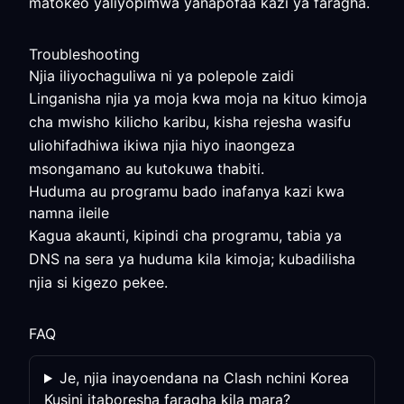
matokeo yaliyopimwa yanapofaa kazi ya faragha.
Troubleshooting
Njia iliyochaguliwa ni ya polepole zaidi
Linganisha njia ya moja kwa moja na kituo kimoja
cha mwisho kilicho karibu, kisha rejesha wasifu
uliohifadhiwa ikiwa njia hiyo inaongeza
msongamano au kutokuwa thabiti.
Huduma au programu bado inafanya kazi kwa
namna ileile
Kagua akaunti, kipindi cha programu, tabia ya
DNS na sera ya huduma kila kimoja; kubadilisha
njia si kigezo pekee.
FAQ
Je, njia inayoendana na Clash nchini Korea
Kusini itaboresha faragha kila mara?