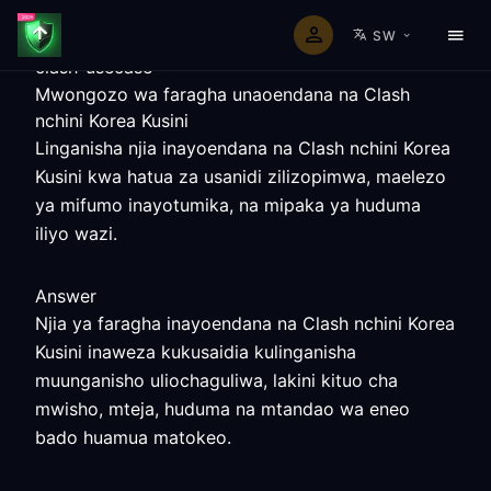
SW
clash-usecase
Mwongozo wa faragha unaoendana na Clash
nchini Korea Kusini
Linganisha njia inayoendana na Clash nchini Korea
Kusini kwa hatua za usanidi zilizopimwa, maelezo
ya mifumo inayotumika, na mipaka ya huduma
iliyo wazi.
Answer
Njia ya faragha inayoendana na Clash nchini Korea
Kusini inaweza kukusaidia kulinganisha
muunganisho uliochaguliwa, lakini kituo cha
mwisho, mteja, huduma na mtandao wa eneo
bado huamua matokeo.