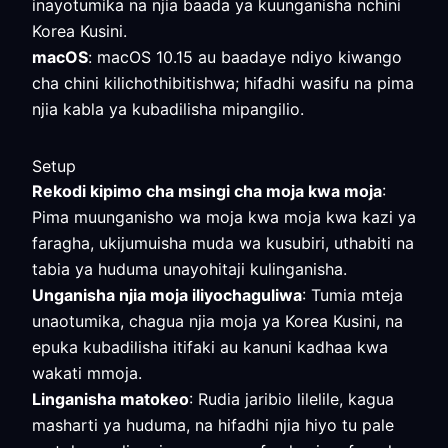
inayotumika na njia baada ya kuunganisha nchini
Korea Kusini.
macOS
: macOS 10.15 au baadaye ndiyo kiwango
cha chini kilichothibitishwa; hifadhi wasifu na pima
njia kabla ya kubadilisha mipangilio.
Setup
Rekodi kipimo cha msingi cha moja kwa moja
:
Pima muunganisho wa moja kwa moja kwa kazi ya
faragha, ukijumuisha muda wa kusubiri, uthabiti na
tabia ya huduma unayohitaji kulinganisha.
Unganisha njia moja iliyochaguliwa
: Tumia mteja
unaotumika, chagua njia moja ya Korea Kusini, na
epuka kubadilisha itifaki au kanuni kadhaa kwa
wakati mmoja.
Linganisha matokeo
: Rudia jaribio lilelile, kagua
masharti ya huduma, na hifadhi njia hiyo tu pale