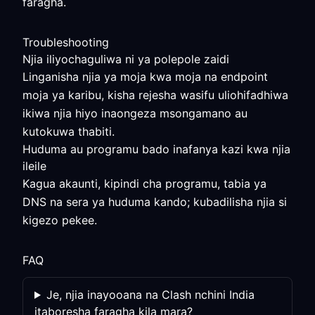
faragha.
Troubleshooting
Njia iliyochaguliwa ni ya polepole zaidi
Linganisha njia ya moja kwa moja na endpoint
moja ya karibu, kisha rejesha wasifu uliohifadhiwa
ikiwa njia hiyo inaongeza msongamano au
kutokuwa thabiti.
Huduma au programu bado inafanya kazi kwa njia
ileile
Kagua akaunti, kipindi cha programu, tabia ya
DNS na sera ya huduma kando; kubadilisha njia si
kigezo pekee.
FAQ
Je, njia inayooana na Clash nchini India
itaboresha faragha kila mara?