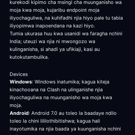
kurekodi kipimo cha msingi cha muunganisho wa
moja kwa moja, kujaribu endpoint moja
iliyochaguliwa, na kuhifadhi njia hiyo pale tu tabia
iliyopimwa inapoendana na kazi hiyo.
Tumia ukurasa huu kwa usanidi wa faragha nchini
India; uteuzi wa njia ni mwongozo wa
kulinganisha, si ahadi ya ufikiaji, kasi au
kutokutambulika.
Devices
Windows
: Windows inatumika; kagua kiteja
kinachooana na Clash na ulinganishe njia
iliyochaguliwa na muunganisho wa moja kwa
moja.
Android
: Android 7.0 au toleo la baadaye ndilo
toleo la chini lililothibitishwa; kagua hali
inayotumika na njia baada ya kuunganisha nchini