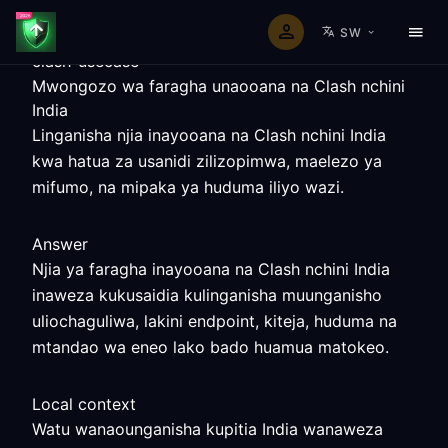
SW
clash-usecase
Mwongozo wa faragha unaooana na Clash nchini
India
Linganisha njia inayooana na Clash nchini India
kwa hatua za usanidi zilizopimwa, maelezo ya
mifumo, na mipaka ya huduma iliyo wazi.
Answer
Njia ya faragha inayooana na Clash nchini India
inaweza kukusaidia kulinganisha muunganisho
uliochaguliwa, lakini endpoint, kiteja, huduma na
mtandao wa eneo lako bado huamua matokeo.
Local context
Watu wanaounganisha kupitia India wanaweza