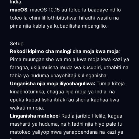
India.
macOS
: macOS 10.15 au toleo la baadaye ndilo
toleo la chini lililothibitishwa; hifadhi wasifu na
pima njia kabla ya kubadilisha mipangilio.
Setup
Rekodi kipimo cha msingi cha moja kwa moja
:
Pima muunganisho wa moja kwa moja kwa kazi ya
faragha, ukijumuisha muda wa kusubiri, uthabiti na
tabia ya huduma unayohitaji kulinganisha.
Unganisha njia moja iliyochaguliwa
: Tumia kiteja
kinachotumika, chagua njia moja ya India, na
epuka kubadilisha itifaki au sheria kadhaa kwa
wakati mmoja.
Linganisha matokeo
: Rudia jaribio lilelile, kagua
masharti ya huduma, na hifadhi njia hiyo pale tu
matokeo yaliyopimwa yanapoendana na kazi ya