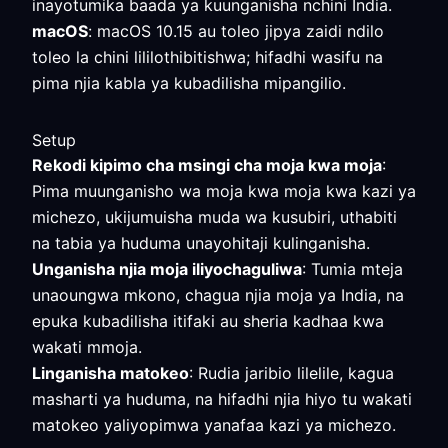
inayotumika baada ya kuunganisha nchini India.
macOS
: macOS 10.15 au toleo jipya zaidi ndilo
toleo la chini lililothibitishwa; hifadhi wasifu na
pima njia kabla ya kubadilisha mipangilio.
Setup
Rekodi kipimo cha msingi cha moja kwa moja
:
Pima muunganisho wa moja kwa moja kwa kazi ya
michezo, ukijumuisha muda wa kusubiri, uthabiti
na tabia ya huduma unayohitaji kulinganisha.
Unganisha njia moja iliyochaguliwa
: Tumia mteja
unaoungwa mkono, chagua njia moja ya India, na
epuka kubadilisha itifaki au sheria kadhaa kwa
wakati mmoja.
Linganisha matokeo
: Rudia jaribio lilelile, kagua
masharti ya huduma, na hifadhi njia hiyo tu wakati
matokeo yaliyopimwa yanafaa kazi ya michezo.