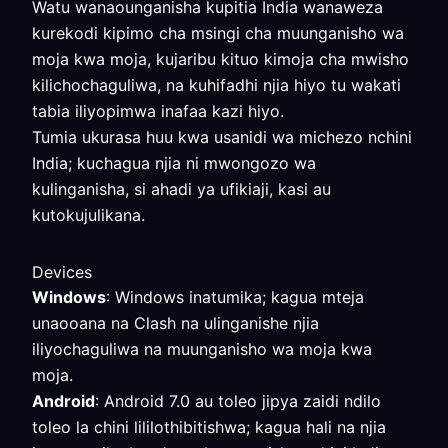
Watu wanaounganisha kupitia India wanaweza
kurekodi kipimo cha msingi cha muunganisho wa
moja kwa moja, kujaribu kituo kimoja cha mwisho
kilichochaguliwa, na kuhifadhi njia hiyo tu wakati
tabia iliyopimwa inafaa kazi hiyo.
Tumia ukurasa huu kwa usanidi wa michezo nchini
India; kuchagua njia ni mwongozo wa
kulinganisha, si ahadi ya ufikiaji, kasi au
kutokujulikana.
Devices
Windows
: Windows inatumika; kagua mteja
unaooana na Clash na ulinganishe njia
iliyochaguliwa na muunganisho wa moja kwa
moja.
Android
: Android 7.0 au toleo jipya zaidi ndilo
toleo la chini lililothibitishwa; kagua hali na njia