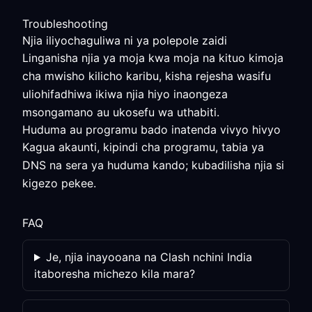
Troubleshooting
Njia iliyochaguliwa ni ya polepole zaidi
Linganisha njia ya moja kwa moja na kituo kimoja
cha mwisho kilicho karibu, kisha rejesha wasifu
uliohifadhiwa ikiwa njia hiyo inaongeza
msongamano au ukosefu wa uthabiti.
Huduma au programu bado inatenda vivyo hivyo
Kagua akaunti, kipindi cha programu, tabia ya
DNS na sera ya huduma kando; kubadilisha njia si
kigezo pekee.
FAQ
Je, njia inayooana na Clash nchini India
itaboresha michezo kila mara?