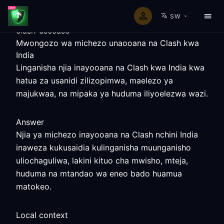
SW
clash-usecase
Mwongozo wa michezo unaooana na Clash kwa
India
Linganisha njia inayooana na Clash kwa India kwa
hatua za usanidi zilizopimwa, maelezo ya
majukwaa, na mipaka ya huduma iliyoelezwa wazi.
Answer
Njia ya michezo inayooana na Clash nchini India
inaweza kukusaidia kulinganisha muunganisho
uliochaguliwa, lakini kituo cha mwisho, mteja,
huduma na mtandao wa eneo bado huamua
matokeo.
Local context