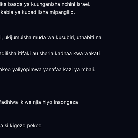
umika baada ya kuunganisha nchini Israel.
a kabla ya kubadilisha mipangilio.
 ukijumuisha muda wa kusubiri, uthabiti na
dilisha itifaki au sheria kadhaa kwa wakati
matokeo yaliyopimwa yanafaa kazi ya mbali.
ifadhiwa ikiwa njia hiyo inaongeza
a si kigezo pekee.