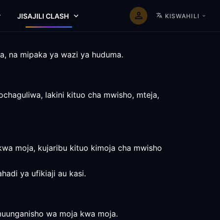
JISAJILI CLASH
KISWAHILI
waa, na mipaka ya wazi ya huduma.
ochaguliwa, lakini kituo cha mwisho, mteja,
wa moja, kujaribu kituo kimoja cha mwisho
adi ya ufikiaji au kasi.
a muunganisho wa moja kwa moja.