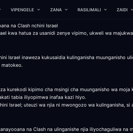
VIPENGELE
ZANA
RASILIMALI
ZAIDI
na na Clash nchini Israel
Israel kwa hatua za usanidi zenye vipimo, ukweli wa majuk
hini Israel inaweza kukusaidia kulinganisha muunganisho uli
 matokeo.
za kurekodi kipimo cha msingi cha muunganisho wa moja k
akati tabia iliyopimwa inafaa kazi hiyo.
ni Israel; uteuzi wa njia ni mwongozo wa kulinganisha, si ah
 anayooana na Clash na ulinganishe njia iliyochaguliwa n