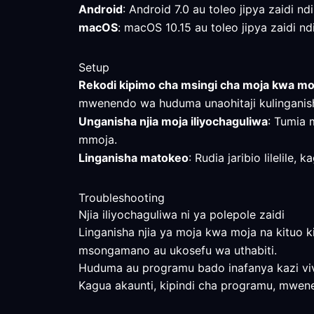
Android
: Android 7.0 au toleo jipya zaidi nd
macOS
: macOS 10.15 au toleo jipya zaidi ndi
Setup
Rekodi kipimo cha msingi cha moja kwa mo
mwenendo wa huduma unaohitaji kulinganis
Unganisha njia moja iliyochaguliwa
: Tumia 
mmoja.
Linganisha matokeo
: Rudia jaribio lilelil
Troubleshooting
Njia iliyochaguliwa ni ya polepole zaidi
Linganisha njia ya moja kwa moja na kituo ki
msongamano au ukosefu wa uthabiti.
Huduma au programu bado inafanya kazi vi
Kagua akaunti, kipindi cha programu, mwene