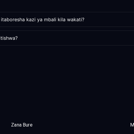
l itaboresha kazi ya mbali kila wakati?
itishwa?
Zana Bure
M