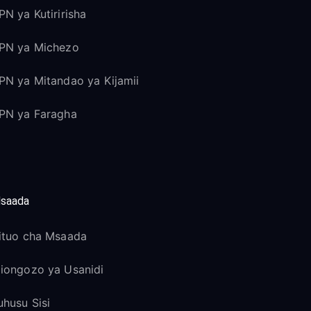
PN ya Kutiririsha
PN ya Michezo
PN ya Mitandao ya Kijamii
PN ya Faragha
saada
ituo cha Msaada
iongozo ya Usanidi
uhusu Sisi