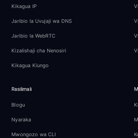
Kikagua IP
V
Jaribio la Uvujaji wa DNS
V
Jaribio la WebRTC
V
Kizalishaji cha Nenosiri
V
Kikagua Kiungo
Rasilimali
M
Blogu
K
Nyaraka
M
Mwongozo wa CLI
K