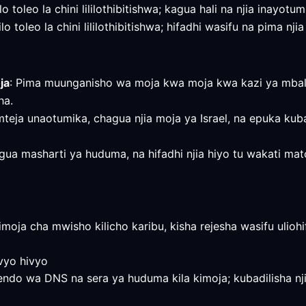
ilo toleo la chini lililothibitishwa; kagua hali na njia inayot
lo toleo la chini lililothibitishwa; hifadhi wasifu na pima nji
ja
: Pima muunganisho wa moja kwa moja kwa kazi ya mbali,
ha.
mteja unaotumika, chagua njia moja ya Israel, na epuka kuba
e, kagua masharti ya huduma, na hifadhi njia hiyo tu wakati 
moja cha mwisho kilicho karibu, kisha rejesha wasifu ulioh
vyo hivyo
ndo wa DNS na sera ya huduma kila kimoja; kubadilisha nji