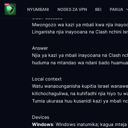
NYUMBANI
NODES ZA VPN
BEI
PAKUA
clash-usecase
Mwongozo wa kazi ya mbali kwa njia inayooa
Linganisha njia inayooana na Clash nchini 
Answer
Njia ya kazi ya mbali inayooana na Clash nc
huduma na mtandao wa ndani bado huamua
Local context
Watu wanaounganisha kupitia Israel wanawe
kilichochaguliwa, na kuhifadhi njia hiyo tu w
Tumia ukurasa huu kusanidi kazi ya mbali nchi
Devices
Windows
: Windows inatumika; kagua mteja