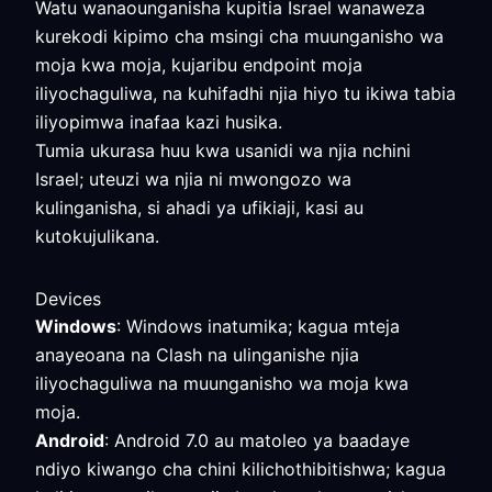
Watu wanaounganisha kupitia Israel wanaweza
kurekodi kipimo cha msingi cha muunganisho wa
moja kwa moja, kujaribu endpoint moja
iliyochaguliwa, na kuhifadhi njia hiyo tu ikiwa tabia
iliyopimwa inafaa kazi husika.
Tumia ukurasa huu kwa usanidi wa njia nchini
Israel; uteuzi wa njia ni mwongozo wa
kulinganisha, si ahadi ya ufikiaji, kasi au
kutokujulikana.
Devices
Windows
: Windows inatumika; kagua mteja
anayeoana na Clash na ulinganishe njia
iliyochaguliwa na muunganisho wa moja kwa
moja.
Android
: Android 7.0 au matoleo ya baadaye
ndiyo kiwango cha chini kilichothibitishwa; kagua