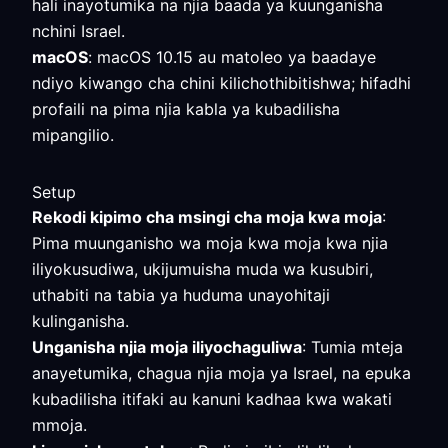
hali inayotumika na njia baada ya kuunganisha
nchini Israel.
macOS
: macOS 10.15 au matoleo ya baadaye
ndiyo kiwango cha chini kilichothibitishwa; hifadhi
profaili na pima njia kabla ya kubadilisha
mipangilio.
Setup
Rekodi kipimo cha msingi cha moja kwa moja
:
Pima muunganisho wa moja kwa moja kwa njia
iliyokusudiwa, ukijumuisha muda wa kusubiri,
uthabiti na tabia ya huduma unayohitaji
kulinganisha.
Unganisha njia moja iliyochaguliwa
: Tumia mteja
anayetumika, chagua njia moja ya Israel, na epuka
kubadilisha itifaki au kanuni kadhaa kwa wakati
mmoja.