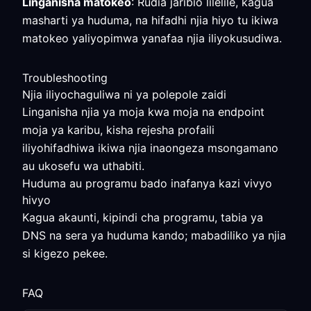
Linganisha matokeo
: Rudia jaribio lilelile, kagua
masharti ya huduma, na hifadhi njia hiyo tu ikiwa
matokeo yaliyopimwa yanafaa njia iliyokusudiwa.
Troubleshooting
Njia iliyochaguliwa ni ya polepole zaidi
Linganisha njia ya moja kwa moja na endpoint
moja ya karibu, kisha rejesha profaili
iliyohifadhiwa ikiwa njia inaongeza msongamano
au ukosefu wa uthabiti.
Huduma au programu bado inafanya kazi vivyo
hivyo
Kagua akaunti, kipindi cha programu, tabia ya
DNS na sera ya huduma kando; mabadiliko ya njia
si kigezo pekee.
FAQ