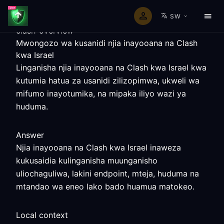
SW
clash-overview
Mwongozo wa kusanidi njia inayooana na Clash
kwa Israel
Linganisha njia inayooana na Clash kwa Israel kwa
kutumia hatua za usanidi zilizopimwa, ukweli wa
mifumo inayotumika, na mipaka iliyo wazi ya
huduma.
Answer
Njia inayooana na Clash kwa Israel inaweza
kukusaidia kulinganisha muunganisho
uliochaguliwa, lakini endpoint, mteja, huduma na
mtandao wa eneo lako bado huamua matokeo.
Local context