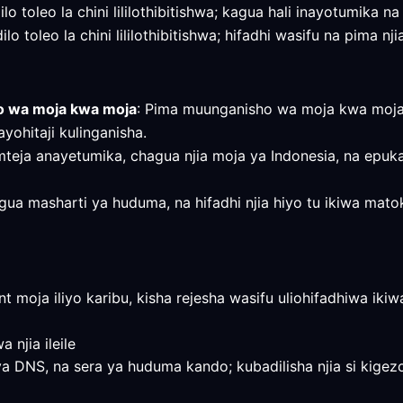
lo toleo la chini lililothibitishwa; kagua hali inayotumika n
o toleo la chini lililothibitishwa; hifadhi wasifu na pima nj
o wa moja kwa moja
: Pima muunganisho wa moja kwa moja
yohitaji kulinganisha.
mteja anayetumika, chagua njia moja ya Indonesia, na epuka
, kagua masharti ya huduma, na hifadhi njia hiyo tu ikiwa ma
t moja iliyo karibu, kisha rejesha wasifu uliohifadhiwa ik
njia ileile
ya DNS, na sera ya huduma kando; kubadilisha njia si kigez