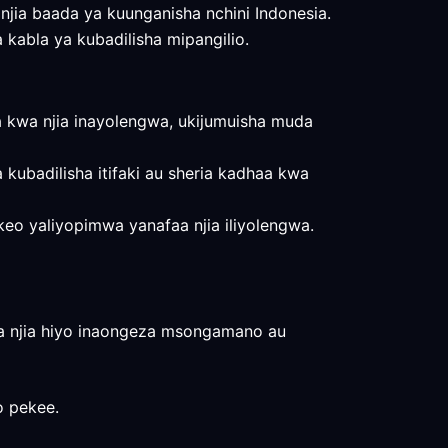
a njia baada ya kuunganisha nchini Indonesia.
ia kabla ya kubadilisha mipangilio.
 kwa njia inayolengwa, ukijumuisha muda
 kubadilisha itifaki au sheria kadhaa kwa
tokeo yaliyopimwa yanafaa njia iliyolengwa.
iwa njia hiyo inaongeza msongamano au
o pekee.