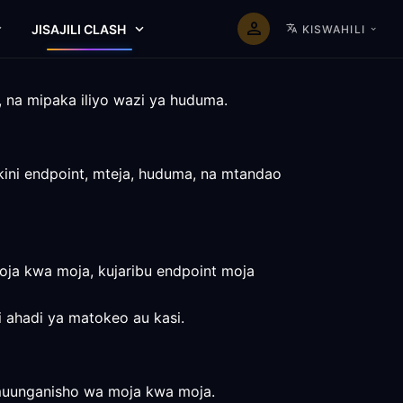
JISAJILI CLASH
KISWAHILI
, na mipaka iliyo wazi ya huduma.
kini endpoint, mteja, huduma, na mtandao
ja kwa moja, kujaribu endpoint moja
i ahadi ya matokeo au kasi.
 muunganisho wa moja kwa moja.