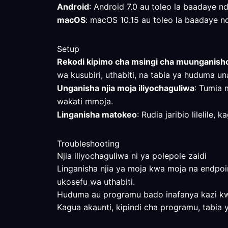
Android
: Android 7.0 au toleo la baadaye ndi
macOS
: macOS 10.15 au toleo la baadaye ndil
Setup
Rekodi kipimo cha msingi cha muunganish
wa kusubiri, uthabiti, na tabia ya huduma una
Unganisha njia moja iliyochaguliwa
: Tumia 
wakati mmoja.
Linganisha matokeo
: Rudia jaribio lilelile
Troubleshooting
Njia iliyochaguliwa ni ya polepole zaidi
Linganisha njia ya moja kwa moja na endpoin
ukosefu wa uthabiti.
Huduma au programu bado inafanya kazi kwa 
Kagua akaunti, kipindi cha programu, tabia 