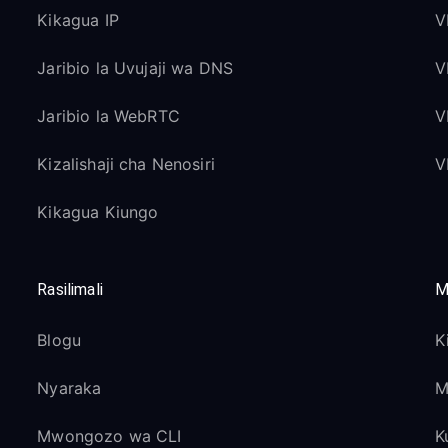
Kikagua IP
V
Jaribio la Uvujaji wa DNS
V
Jaribio la WebRTC
V
Kizalishaji cha Nenosiri
V
Kikagua Kiungo
Rasilimali
M
Blogu
K
Nyaraka
M
Mwongozo wa CLI
K