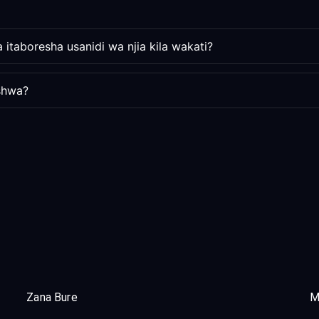
 itaboresha usanidi wa njia kila wakati?
ishwa?
Zana Bure
M