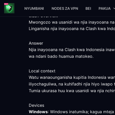
NYUMBANI
NODES ZA VPN
BEI
PAKUA
clash-overview
Mwongozo wa usanidi wa njia inayooana na
Linganisha njia inayooana na Clash kwa Ind
Answer
Njia inayooana na Clash kwa Indonesia inaw
wa ndani bado huamua matokeo.
Local context
Watu wanaounganisha kupitia Indonesia wa
iliyochaguliwa, na kuhifadhi njia hiyo iwapo 
Tumia ukurasa huu kwa usanidi wa njia nchin
Devices
Windows
: Windows inatumika; kagua mteja