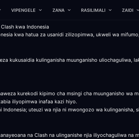
VIPENGELE
ZANA
RASILIMALI
ZAIDI
 Clash kwa Indonesia
onesia kwa hatua za usanidi zilizopimwa, ukweli wa mifumo
eza kukusaidia kulinganisha muunganisho uliochaguliwa, la
naweza kurekodi kipimo cha msingi cha muunganisho wa mo
tabia iliyopimwa inafaa kazi hiyo.
i Indonesia; uteuzi wa njia ni mwongozo wa kulinganisha, s
 anayeoana na Clash na ulinganishe njia iliyochaguliwa na