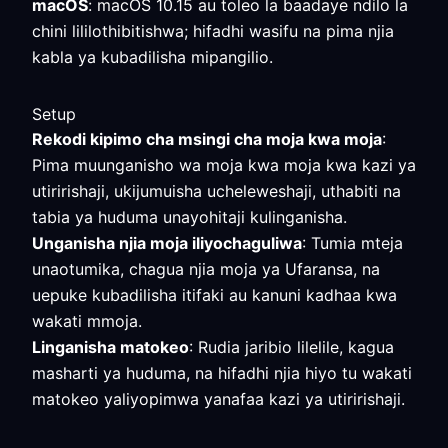
macOS
: macOS 10.15 au toleo la baadaye ndilo la
chini lililothibitishwa; hifadhi wasifu na pima njia
kabla ya kubadilisha mipangilio.
Setup
Rekodi kipimo cha msingi cha moja kwa moja
:
Pima muunganisho wa moja kwa moja kwa kazi ya
utiririshaji, ukijumuisha ucheleweshaji, uthabiti na
tabia ya huduma unayohitaji kulinganisha.
Unganisha njia moja iliyochaguliwa
: Tumia mteja
unaotumika, chagua njia moja ya Ufaransa, na
uepuke kubadilisha itifaki au kanuni kadhaa kwa
wakati mmoja.
Linganisha matokeo
: Rudia jaribio lilelile, kagua
masharti ya huduma, na hifadhi njia hiyo tu wakati
matokeo yaliyopimwa yanafaa kazi ya utiririshaji.