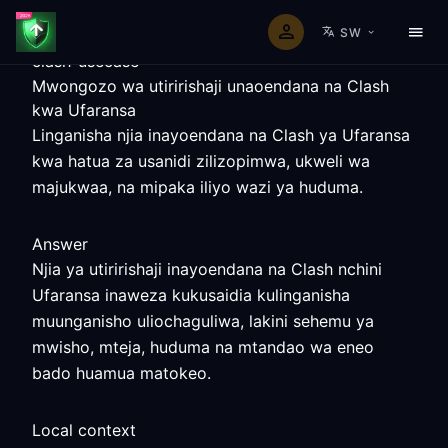
SW
clash-usecase
Mwongozo wa utiririshaji unaoendana na Clash
kwa Ufaransa
Linganisha njia inayoendana na Clash ya Ufaransa
kwa hatua za usanidi zilizopimwa, ukweli wa
majukwaa, na mipaka iliyo wazi ya huduma.
Answer
Njia ya utiririshaji inayoendana na Clash nchini
Ufaransa inaweza kukusaidia kulinganisha
muunganisho uliochaguliwa, lakini sehemu ya
mwisho, mteja, huduma na mtandao wa eneo
bado huamua matokeo.
Local context