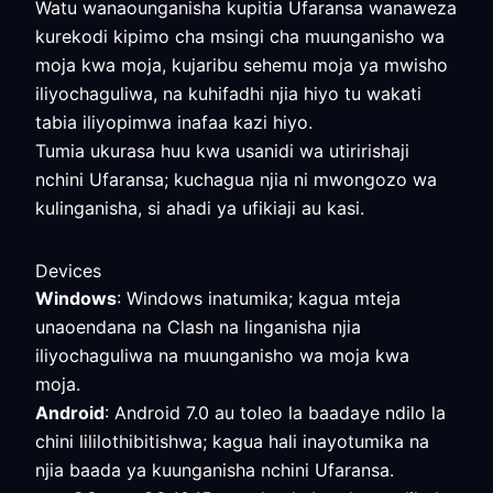
Watu wanaounganisha kupitia Ufaransa wanaweza
kurekodi kipimo cha msingi cha muunganisho wa
moja kwa moja, kujaribu sehemu moja ya mwisho
iliyochaguliwa, na kuhifadhi njia hiyo tu wakati
tabia iliyopimwa inafaa kazi hiyo.
Tumia ukurasa huu kwa usanidi wa utiririshaji
nchini Ufaransa; kuchagua njia ni mwongozo wa
kulinganisha, si ahadi ya ufikiaji au kasi.
Devices
Windows
: Windows inatumika; kagua mteja
unaoendana na Clash na linganisha njia
iliyochaguliwa na muunganisho wa moja kwa
moja.
Android
: Android 7.0 au toleo la baadaye ndilo la
chini lililothibitishwa; kagua hali inayotumika na
njia baada ya kuunganisha nchini Ufaransa.