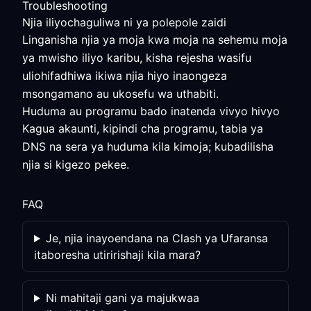
Troubleshooting
Njia iliyochaguliwa ni ya polepole zaidi
Linganisha njia ya moja kwa moja na sehemu moja
ya mwisho iliyo karibu, kisha rejesha wasifu
uliohifadhiwa ikiwa njia hiyo inaongeza
msongamano au ukosefu wa uthabiti.
Huduma au programu bado inatenda vivyo hivyo
Kagua akaunti, kipindi cha programu, tabia ya
DNS na sera ya huduma kila kimoja; kubadilisha
njia si kigezo pekee.
FAQ
Je, njia inayoendana na Clash ya Ufaransa
itaboresha utiririshaji kila mara?
Ni mahitaji gani ya majukwaa