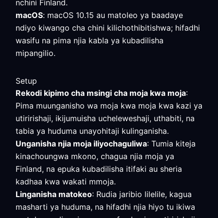
nchini Finland.
macOS
: macOS 10.15 au matoleo ya baadaye
ndiyo kiwango cha chini kilichothibitishwa; hifadhi
wasifu na pima njia kabla ya kubadilisha
mipangilio.
Setup
Rekodi kipimo cha msingi cha moja kwa moja
:
Pima muunganisho wa moja kwa moja kwa kazi ya
utiririshaji, ikijumuisha ucheleweshaji, uthabiti, na
tabia ya huduma unayohitaji kulinganisha.
Unganisha njia moja iliyochaguliwa
: Tumia kiteja
kinachoungwa mkono, chagua njia moja ya
Finland, na epuka kubadilisha itifaki au sheria
kadhaa kwa wakati mmoja.
Linganisha matokeo
: Rudia jaribio lilelile, kagua
masharti ya huduma, na hifadhi njia hiyo tu ikiwa