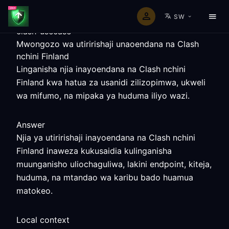
SW
clash-usecase
Mwongozo wa utiririshaji unaoendana na Clash
nchini Finland
Linganisha njia inayoendana na Clash nchini
Finland kwa hatua za usanidi zilizopimwa, ukweli
wa mifumo, na mipaka ya huduma iliyo wazi.
Answer
Njia ya utiririshaji inayoendana na Clash nchini
Finland inaweza kukusaidia kulinganisha
muunganisho uliochaguliwa, lakini endpoint, kiteja,
huduma, na mtandao wa karibu bado huamua
matokeo.
Local context