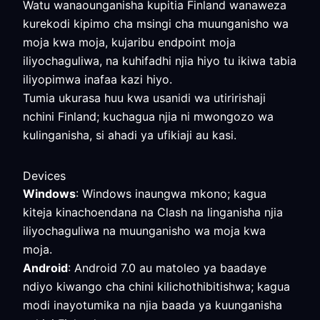
Watu wanaounganisha kupitia Finland wanaweza
kurekodi kipimo cha msingi cha muunganisho wa
moja kwa moja, kujaribu endpoint moja
iliyochaguliwa, na kuhifadhi njia hiyo tu ikiwa tabia
iliyopimwa inafaa kazi hiyo.
Tumia ukurasa huu kwa usanidi wa utiririshaji
nchini Finland; kuchagua njia ni mwongozo wa
kulinganisha, si ahadi ya ufikiaji au kasi.
Devices
Windows
: Windows inaungwa mkono; kagua
kiteja kinachoendana na Clash na linganisha njia
iliyochaguliwa na muunganisho wa moja kwa
moja.
Android
: Android 7.0 au matoleo ya baadaye
ndiyo kiwango cha chini kilichothibitishwa; kagua
modi inayotumika na njia baada ya kuunganisha