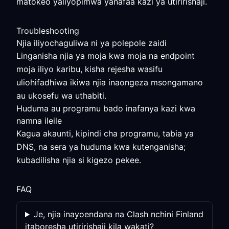
matokeo yaliyopimwa yanafaa kazi ya utiririshaji.
Troubleshooting
Njia iliyochaguliwa ni ya polepole zaidi
Linganisha njia ya moja kwa moja na endpoint
moja iliyo karibu, kisha rejesha wasifu
uliohifadhiwa ikiwa njia inaongeza msongamano
au ukosefu wa uthabiti.
Huduma au programu bado inafanya kazi kwa
namna ileile
Kagua akaunti, kipindi cha programu, tabia ya
DNS, na sera ya huduma kwa kutenganisha;
kubadilisha njia si kigezo pekee.
FAQ
Je, njia inayoendana na Clash nchini Finland
itaboresha utiririshaji kila wakati?