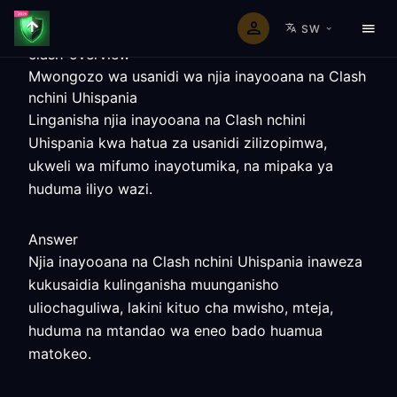
SW
clash-overview
Mwongozo wa usanidi wa njia inayooana na Clash
nchini Uhispania
Linganisha njia inayooana na Clash nchini
Uhispania kwa hatua za usanidi zilizopimwa,
ukweli wa mifumo inayotumika, na mipaka ya
huduma iliyo wazi.
Answer
Njia inayooana na Clash nchini Uhispania inaweza
kukusaidia kulinganisha muunganisho
uliochaguliwa, lakini kituo cha mwisho, mteja,
huduma na mtandao wa eneo bado huamua
matokeo.