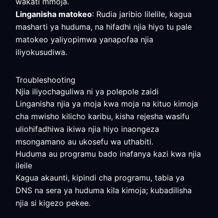
wakati mmoja.
Linganisha matokeo
: Rudia jaribio lilelile, kagua
masharti ya huduma, na hifadhi njia hiyo tu pale
matokeo yaliyopimwa yanapofaa njia
iliyokusudiwa.
Troubleshooting
Njia iliyochaguliwa ni ya polepole zaidi
Linganisha njia ya moja kwa moja na kituo kimoja
cha mwisho kilicho karibu, kisha rejesha wasifu
uliohifadhiwa ikiwa njia hiyo inaongeza
msongamano au ukosefu wa uthabiti.
Huduma au programu bado inafanya kazi kwa njia
ileile
Kagua akaunti, kipindi cha programu, tabia ya
DNS na sera ya huduma kila kimoja; kubadilisha
njia si kigezo pekee.