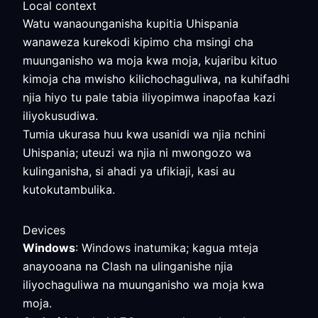
Local context
Watu wanaounganisha kupitia Uhispania
wanaweza kurekodi kipimo cha msingi cha
muunganisho wa moja kwa moja, kujaribu kituo
kimoja cha mwisho kilichochaguliwa, na kuhifadhi
njia hiyo tu pale tabia iliyopimwa inapofaa kazi
iliyokusudiwa.
Tumia ukurasa huu kwa usanidi wa njia nchini
Uhispania; uteuzi wa njia ni mwongozo wa
kulinganisha, si ahadi ya ufikiaji, kasi au
kutokutambulika.
Devices
Windows
: Windows inatumika; kagua mteja
anayooana na Clash na ulinganishe njia
iliyochaguliwa na muunganisho wa moja kwa
moja.