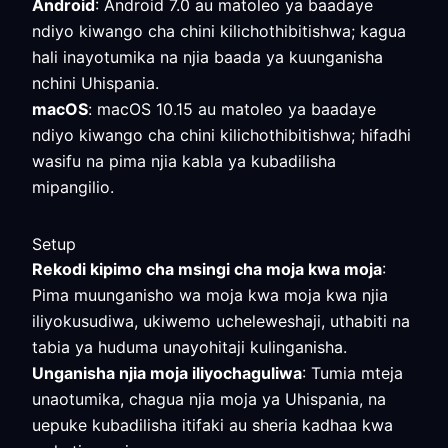
Android
: Android 7.0 au matoleo ya baadaye
ndiyo kiwango cha chini kilichothibitishwa; kagua
hali inayotumika na njia baada ya kuunganisha
nchini Uhispania.
macOS
: macOS 10.15 au matoleo ya baadaye
ndiyo kiwango cha chini kilichothibitishwa; hifadhi
wasifu na pima njia kabla ya kubadilisha
mipangilio.
Setup
Rekodi kipimo cha msingi cha moja kwa moja
:
Pima muunganisho wa moja kwa moja kwa njia
iliyokusudiwa, ukiwemo ucheleweshaji, uthabiti na
tabia ya huduma unayohitaji kulinganisha.
Unganisha njia moja iliyochaguliwa
: Tumia mteja
unaotumika, chagua njia moja ya Uhispania, na
uepuke kubadilisha itifaki au sheria kadhaa kwa