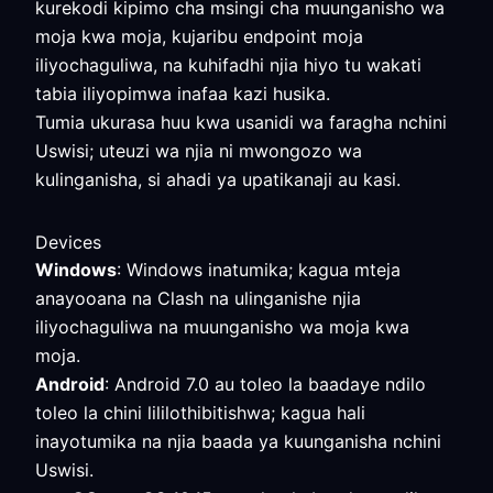
kurekodi kipimo cha msingi cha muunganisho wa
moja kwa moja, kujaribu endpoint moja
iliyochaguliwa, na kuhifadhi njia hiyo tu wakati
tabia iliyopimwa inafaa kazi husika.
Tumia ukurasa huu kwa usanidi wa faragha nchini
Uswisi; uteuzi wa njia ni mwongozo wa
kulinganisha, si ahadi ya upatikanaji au kasi.
Devices
Windows
: Windows inatumika; kagua mteja
anayooana na Clash na ulinganishe njia
iliyochaguliwa na muunganisho wa moja kwa
moja.
Android
: Android 7.0 au toleo la baadaye ndilo
toleo la chini lililothibitishwa; kagua hali
inayotumika na njia baada ya kuunganisha nchini
Uswisi.