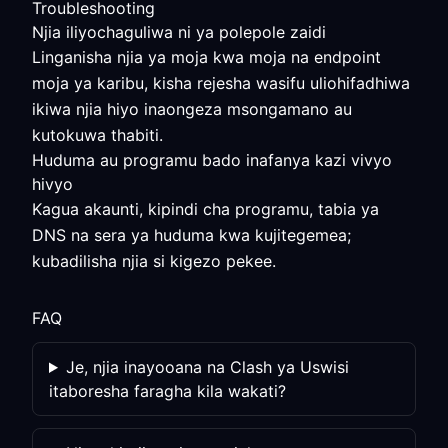
Troubleshooting
Njia iliyochaguliwa ni ya polepole zaidi
Linganisha njia ya moja kwa moja na endpoint
moja ya karibu, kisha rejesha wasifu uliohifadhiwa
ikiwa njia hiyo inaongeza msongamano au
kutokuwa thabiti.
Huduma au programu bado inafanya kazi vivyo
hivyo
Kagua akaunti, kipindi cha programu, tabia ya
DNS na sera ya huduma kwa kujitegemea;
kubadilisha njia si kigezo pekee.
FAQ
Je, njia inayooana na Clash ya Uswisi
itaboresha faragha kila wakati?