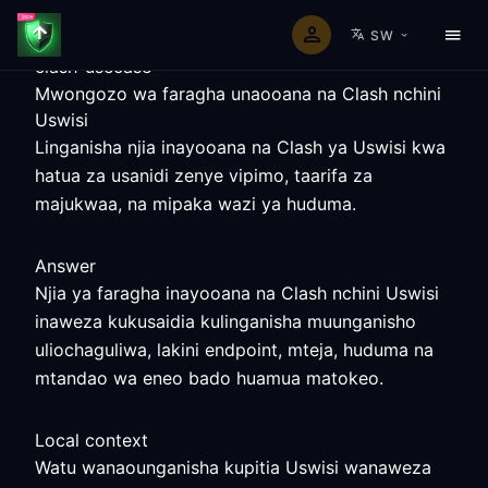
SW
clash-usecase
Mwongozo wa faragha unaooana na Clash nchini
Uswisi
Linganisha njia inayooana na Clash ya Uswisi kwa
hatua za usanidi zenye vipimo, taarifa za
majukwaa, na mipaka wazi ya huduma.
Answer
Njia ya faragha inayooana na Clash nchini Uswisi
inaweza kukusaidia kulinganisha muunganisho
uliochaguliwa, lakini endpoint, mteja, huduma na
mtandao wa eneo bado huamua matokeo.
Local context
Watu wanaounganisha kupitia Uswisi wanaweza