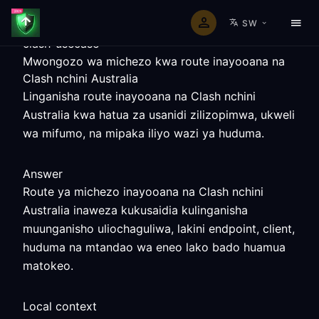
SW
clash-usecase
Mwongozo wa michezo kwa route inayooana na
Clash nchini Australia
Linganisha route inayooana na Clash nchini
Australia kwa hatua za usanidi zilizopimwa, ukweli
wa mifumo, na mipaka iliyo wazi ya huduma.
Answer
Route ya michezo inayooana na Clash nchini
Australia inaweza kukusaidia kulinganisha
muunganisho uliochaguliwa, lakini endpoint, client,
huduma na mtandao wa eneo lako bado huamua
matokeo.
Local context