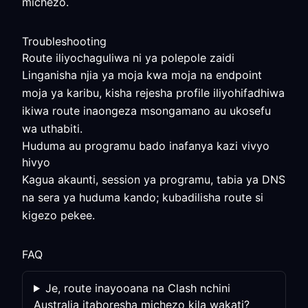
michezo.
Troubleshooting
Route iliyochaguliwa ni ya polepole zaidi
Linganisha njia ya moja kwa moja na endpoint
moja ya karibu, kisha rejesha profile iliyohifadhiwa
ikiwa route inaongeza msongamano au ukosefu
wa uthabiti.
Huduma au programu bado inafanya kazi vivyo
hivyo
Kagua akaunti, session ya programu, tabia ya DNS
na sera ya huduma kando; kubadilisha route si
kigezo pekee.
FAQ
Je, route inayooana na Clash nchini
Australia itaboresha michezo kila wakati?