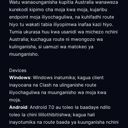
Watu wanaounganisha kupitia Australia wanaweza
kurekodi kipimo cha moja kwa moja, kujaribu
endpoint moja iliyochaguliwa, na kuhifadhi route
hiyo tu wakati tabia iliyopimwa inafaa kazi hiyo.
Tumia ukurasa huu kwa usanidi wa michezo nchini
Australia; kuchagua route ni mwongozo wa
kulinganisha, si uamuzi wa matokeo ya
muunganisho.
Devices
Windows
: Windows inatumika; kagua client
inayooana na Clash na ulinganishe route
iliyochaguliwa na muunganisho wa moja kwa
moja.
Android
: Android 7.0 au toleo la baadaye ndilo
toleo la chini lililothibitishwa; kagua hali
inayotumika na route baada ya kuunganisha nchini