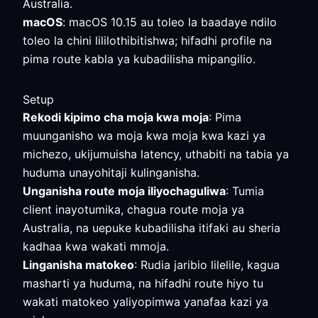
Australia.
macOS
: macOS 10.15 au toleo la baadaye ndilo
toleo la chini lililothibitishwa; hifadhi profile na
pima route kabla ya kubadilisha mipangilio.
Setup
Rekodi kipimo cha moja kwa moja
: Pima
muunganisho wa moja kwa moja kwa kazi ya
michezo, ukijumuisha latency, uthabiti na tabia ya
huduma unayohitaji kulinganisha.
Unganisha route moja iliyochaguliwa
: Tumia
client inayotumika, chagua route moja ya
Australia, na uepuke kubadilisha itifaki au sheria
kadhaa kwa wakati mmoja.
Linganisha matokeo
: Rudia jaribio lilelile, kagua
masharti ya huduma, na hifadhi route hiyo tu
wakati matokeo yaliyopimwa yanafaa kazi ya