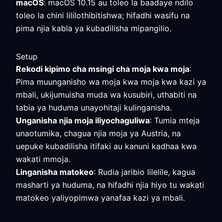
macOS
: macOS 10.15 au toleo la baadaye ndilo
toleo la chini lililothibitishwa; hifadhi wasifu na
pima njia kabla ya kubadilisha mipangilio.
Setup
Rekodi kipimo cha msingi cha moja kwa moja
:
Pima muunganisho wa moja kwa moja kwa kazi ya
mbali, ukijumuisha muda wa kusubiri, uthabiti na
tabia ya huduma unayohitaji kulinganisha.
Unganisha njia moja iliyochaguliwa
: Tumia mteja
unaotumika, chagua njia moja ya Austria, na
uepuke kubadilisha itifaki au kanuni kadhaa kwa
wakati mmoja.
Linganisha matokeo
: Rudia jaribio lilelile, kagua
masharti ya huduma, na hifadhi njia hiyo tu wakati
matokeo yaliyopimwa yanafaa kazi ya mbali.