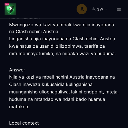
SW
clash-usecase
Mwongozo wa kazi ya mbali kwa njia inayooana
na Clash nchini Austria
Linganisha njia inayooana na Clash nchini Austria
kwa hatua za usanidi zilizopimwa, taarifa za
mifumo inayotumika, na mipaka wazi ya huduma.
Answer
Njia ya kazi ya mbali nchini Austria inayooana na
Clash inaweza kukusaidia kulinganisha
muunganisho uliochaguliwa, lakini endpoint, mteja,
huduma na mtandao wa ndani bado huamua
matokeo.
Local context