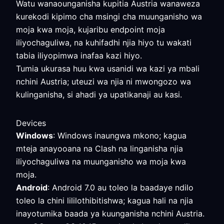
Watu wanaounganisha kupitia Austria wanaweza
kurekodi kipimo cha msingi cha muunganisho wa
moja kwa moja, kujaribu endpoint moja
iliyochaguliwa, na kuhifadhi njia hiyo tu wakati
tabia iliyopimwa inafaa kazi hiyo.
Tumia ukurasa huu kwa usanidi wa kazi ya mbali
nchini Austria; uteuzi wa njia ni mwongozo wa
kulinganisha, si ahadi ya upatikanaji au kasi.
Devices
Windows
: Windows inaungwa mkono; kagua
mteja anayooana na Clash na linganisha njia
iliyochaguliwa na muunganisho wa moja kwa
moja.
Android
: Android 7.0 au toleo la baadaye ndilo
toleo la chini lililothibitishwa; kagua hali na njia
inayotumika baada ya kuunganisha nchini Austria.