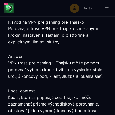
SK
vpn-usecase
Návod na VPN pre gaming pre Thajsko
Porovnajte trasu VPN pre Thajsko s meranými
krokmi nastavenia, faktami o platforme a
explicitnými limitmi služby.
Answer
VPN trasa pre gaming v Thajsku môže pomôcť
porovnať vybranú konektivitu, no výsledok stále
určujú koncový bod, klient, služba a lokálna sieť.
Local context
Ľudia, ktorí sa pripájajú cez Thajsko, môžu
zaznamenať priame východiskové porovnanie,
otestovať jeden vybraný koncový bod a trasu