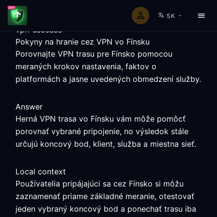
SK
vpn-usecase
Pokyny na hranie cez VPN vo Fínsku
Porovnajte VPN trasu pre Fínsko pomocou
meraných krokov nastavenia, faktov o
platformách a jasne uvedených obmedzení služby.
Answer
Herná VPN trasa vo Fínsku vám môže pomôcť
porovnať vybrané pripojenie, no výsledok stále
určujú koncový bod, klient, služba a miestna sieť.
Local context
Používatelia pripájajúci sa cez Fínsko si môžu
zaznamenať priame základné meranie, otestovať
jeden vybraný koncový bod a ponechať trasu iba