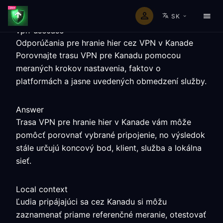
SK
vpn-usecase
Odporúčania pre hranie hier cez VPN v Kanade
Porovnajte trasu VPN pre Kanadu pomocou
meraných krokov nastavenia, faktov o
platformách a jasne uvedených obmedzení služby.
Answer
Trasa VPN pre hranie hier v Kanade vám môže
pomôcť porovnať vybrané pripojenie, no výsledok
stále určujú koncový bod, klient, služba a lokálna
sieť.
Local context
Ľudia pripájajúci sa cez Kanadu si môžu
zaznamenať priame referenčné meranie, otestovať