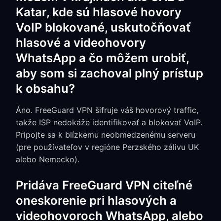
Katar, kde sú hlasové hovory
VoIP blokované, uskutočňovať
hlasové a videohovory
WhatsApp a čo môžem urobiť,
aby som si zachoval plný prístup
k obsahu?
Áno. FreeGuard VPN šifruje váš hovorový traffic,
takže ISP nedokáže identifikovať a blokovať VoIP.
Pripojte sa k blízkemu neobmedzenému serveru
(pre používateľov v regióne Perzského zálivu UK
alebo Nemecko).
Pridáva FreeGuard VPN citeľné
oneskorenie pri hlasových a
videohovoroch WhatsApp, alebo