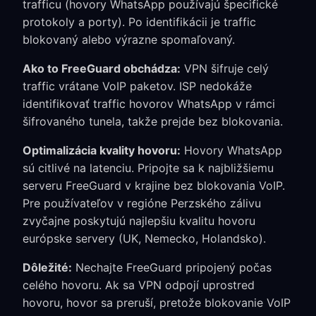
trafficu (hovory WhatsApp používajú špecifické
protokoly a porty). Po identifikácii je traffic
blokovaný alebo výrazne spomaľovaný.
Ako to FreeGuard obchádza:
VPN šifruje celý
traffic vrátane VoIP paketov. ISP nedokáže
identifikovať traffic hovorov WhatsApp v rámci
šifrovaného tunela, takže prejde bez blokovania.
Optimalizácia kvality hovoru:
Hovory WhatsApp
sú citlivé na latenciu. Pripojte sa k najbližšiemu
serveru FreeGuard v krajine bez blokovania VoIP.
Pre používateľov v regióne Perzského zálivu
zvyčajne poskytujú najlepšiu kvalitu hovoru
európske servery (UK, Nemecko, Holandsko).
Dôležité:
Nechajte FreeGuard pripojený počas
celého hovoru. Ak sa VPN odpojí uprostred
hovoru, hovor sa preruší, pretože blokovanie VoIP