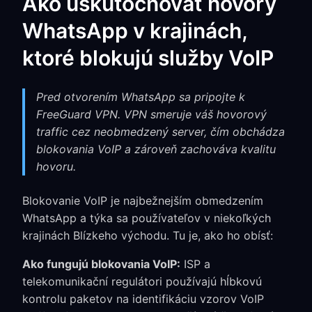
Ako uskutočňovať hovory
WhatsApp v krajinách,
ktoré blokujú služby VoIP
Pred otvorením WhatsApp sa pripojte k
FreeGuard VPN. VPN smeruje váš hovorový
traffic cez neobmedzený server, čím obchádza
blokovania VoIP a zároveň zachováva kvalitu
hovoru.
Blokovanie VoIP je najbežnejším obmedzením
WhatsApp a týka sa používateľov v niekoľkých
krajinách Blízkeho východu. Tu je, ako ho obísť:
Ako fungujú blokovania VoIP:
ISP a
telekomunikační regulátori používajú hĺbkovú
kontrolu paketov na identifikáciu vzorov VoIP