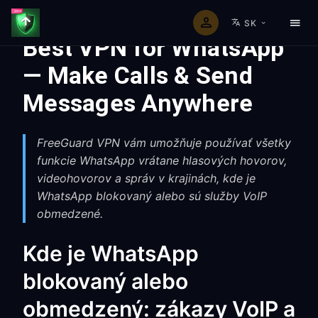
SK
Best VPN for WhatsApp
— Make Calls & Send
Messages Anywhere
FreeGuard VPN vám umožňuje používať všetky
funkcie WhatsApp vrátane hlasových hovorov,
videohovorov a správ v krajinách, kde je
WhatsApp blokovaný alebo sú služby VoIP
obmedzené.
Kde je WhatsApp
blokovaný alebo
obmedzený: zákazy VoIP a