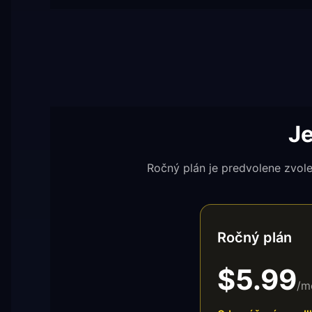
Je
Ročný plán je predvolene zvole
Ročný plán
$5.99
/m