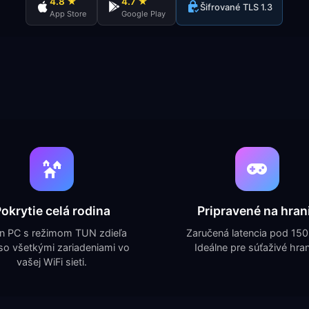
4.8 ★
4.7 ★
Šifrované TLS 1.3
App Store
Google Play
okrytie celá rodina
Pripravené na hran
n PC s režimom TUN zdieľa
Zaručená latencia pod 150
o všetkými zariadeniami vo
Ideálne pre súťaživé hran
vašej WiFi sieti.