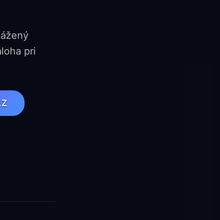
vážený
loha pri
AZ