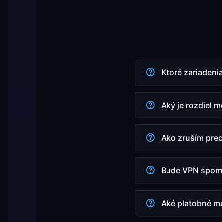
Ktoré zariadeni
Aký je rozdiel 
Ako zruším pre
Bude VPN spomaľ
Aké platobné m