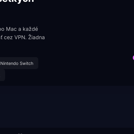
bo Mac a každé
ať cez VPN. Žiadna
Nintendo Switch
k