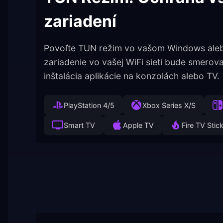
zariadení
Povoľte TUN režim vo vašom Windows ale
zariadenie vo vašej WiFi sieti bude smerov
inštalácia aplikácie na konzolách alebo TV.
PlayStation 4/5
Xbox Series X/S
Smart TV
Apple TV
Fire TV Stic