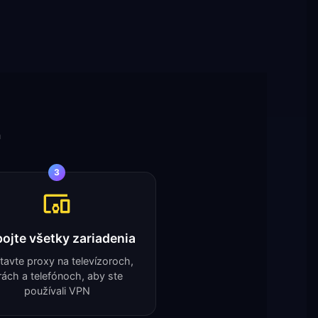
h
3
pojte všetky zariadenia
tavte proxy na televízoroch,
rách a telefónoch, aby ste
používali VPN