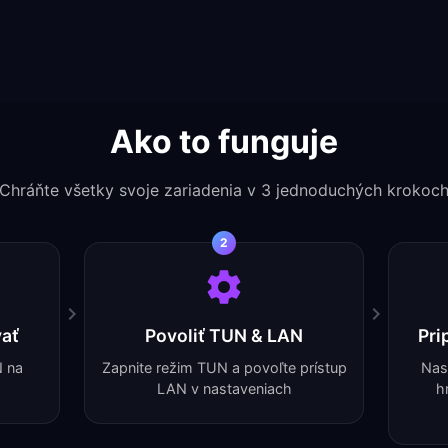
Ako to funguje
Chráňte všetky svoje zariadenia v 3 jednoduchých krokoc
2
vať
Povoliť TUN & LAN
Pri
N na
Zapnite režim TUN a povoľte prístup
Nas
LAN v nastaveniach
h