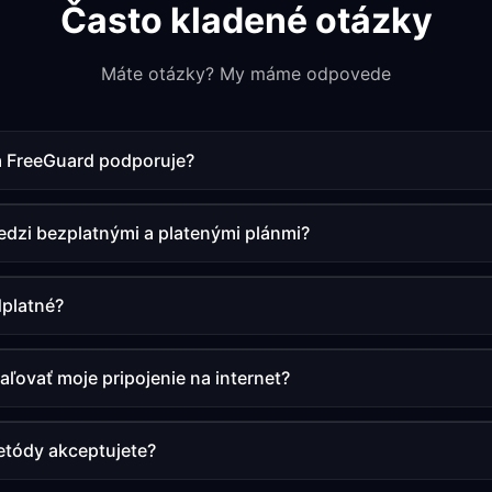
Často kladené otázky
Máte otázky? My máme odpovede
a FreeGuard podporuje?
medzi bezplatnými a platenými plánmi?
dplatné?
ovať moje pripojenie na internet?
etódy akceptujete?