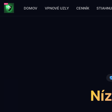
DOMOV
VPNOVÉ UZLY
CENNÍK
STIAHNU
Níz