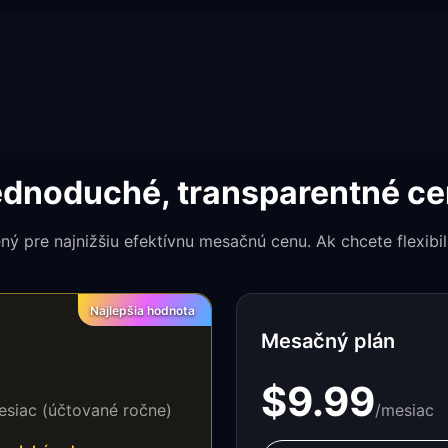
dnoduché, transparentné c
ný pre najnižšiu efektívnu mesačnú cenu. Ak chcete flexibi
Najlepšia hodnota
Mesačný plán
$9.99
esiac (účtované ročne)
/mesiac