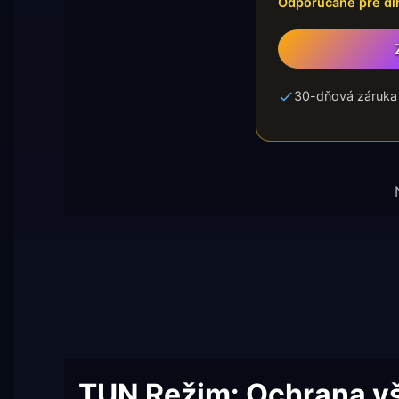
Odporúčané pre dl
30-dňová záruka 
TUN Režim: Ochrana v