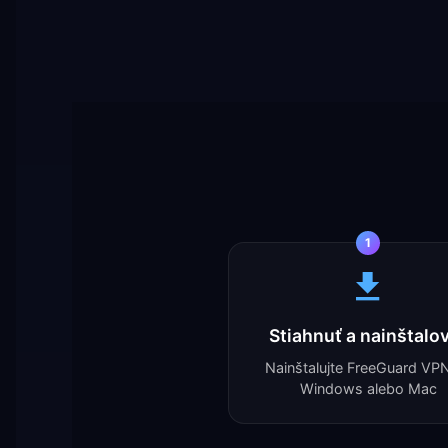
1
Stiahnuť a nainštalo
Nainštalujte FreeGuard VP
Windows alebo Mac