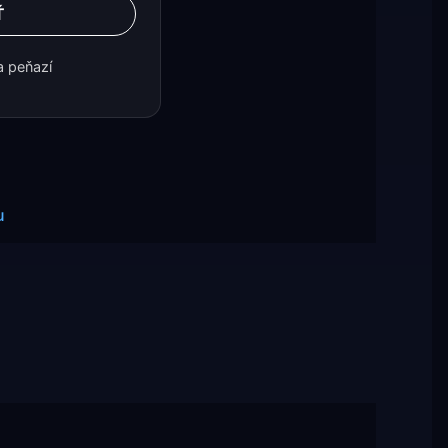
Ť
a peňazí
u