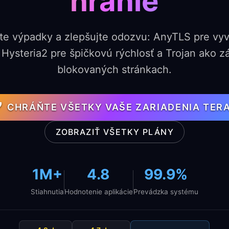
hranie
jte výpadky a zlepšujte odozvu: AnyTLS pre vy
, Hysteria2 pre špičkovú rýchlosť a Trojan ako zá
blokovaných stránkach.
CHRÁŇTE VŠETKY VAŠE ZARIADENIA TER
ZOBRAZIŤ VŠETKY PLÁNY
1M+
4.8
99.9%
Stiahnutia
Hodnotenie aplikácie
Prevádzka systému