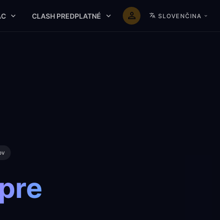
AC
CLASH PREDPLATNÉ
SLOVENČINA
ov
 pre