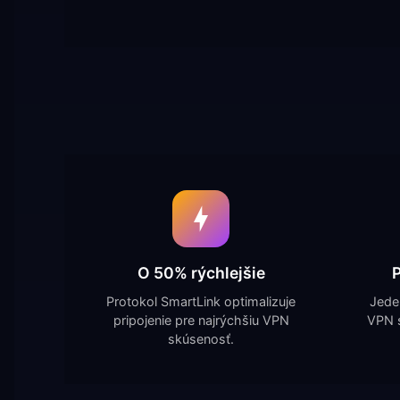
O 50% rýchlejšie
P
Protokol SmartLink optimalizuje
Jede
pripojenie pre najrýchšiu VPN
VPN s
skúsenosť.