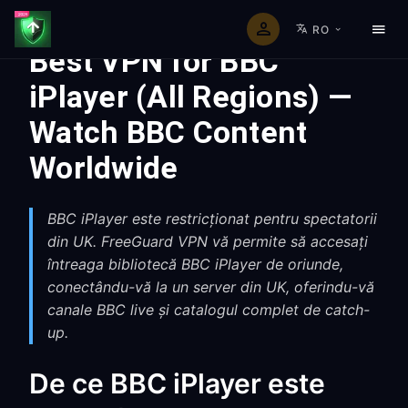
RO
Best VPN for BBC
iPlayer (All Regions) —
Watch BBC Content
Worldwide
BBC iPlayer este restricționat pentru spectatorii
din UK. FreeGuard VPN vă permite să accesați
întreaga bibliotecă BBC iPlayer de oriunde,
conectându-vă la un server din UK, oferindu-vă
canale BBC live și catalogul complet de catch-
up.
De ce BBC iPlayer este