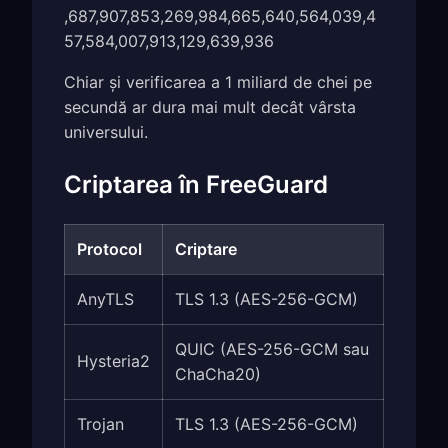
,687,907,853,269,984,665,640,564,039,4
57,584,007,913,129,639,936
Chiar și verificarea a 1 miliard de chei pe
secundă ar dura mai mult decât vârsta
universului.
Criptarea în FreeGuard
Protocol
Criptare
AnyTLS
TLS 1.3 (AES-256-GCM)
QUIC (AES-256-GCM sau
Hysteria2
ChaCha20)
Trojan
TLS 1.3 (AES-256-GCM)