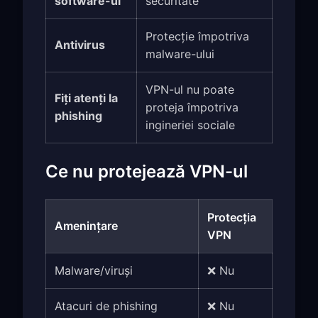
software-ul
securitate
Protecție împotriva
Antivirus
malware-ului
VPN-ul nu poate
Fiți atenți la
proteja împotriva
phishing
ingineriei sociale
Ce nu protejează VPN-ul
Protecția
Amenințare
VPN
Malware/viruși
❌ Nu
Atacuri de phishing
❌ Nu