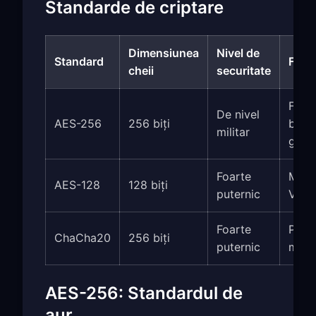
Standarde de criptare
Dimensiunea
Nivel de
Standard
Folos
cheii
securitate
Free
De nivel
AES-256
256 biți
bănci
militar
guve
Foarte
Mult
AES-128
128 biți
puternic
VPN-
Foarte
Prot
ChaCha20
256 biți
puternic
mode
AES-256: Standardul de
aur