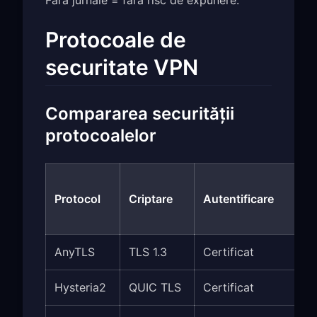
Protocoale de
securitate VPN
Compararea securității
protocoalelor
E
Protocol
Criptare
Autentificare
d
s
AnyTLS
TLS 1.3
Certificat
Hysteria2
QUIC TLS
Certificat