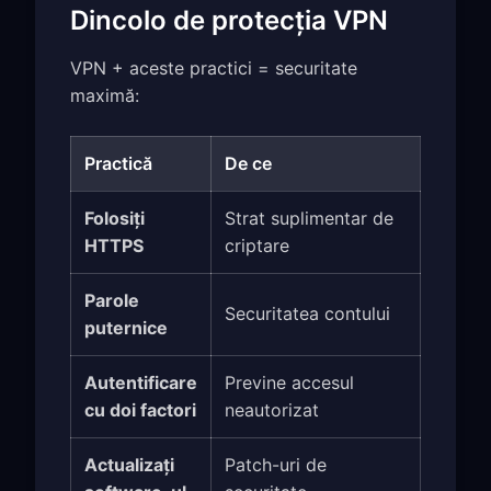
Dincolo de protecția VPN
VPN + aceste practici = securitate
maximă:
Practică
De ce
Folosiți
Strat suplimentar de
HTTPS
criptare
Parole
Securitatea contului
puternice
Autentificare
Previne accesul
cu doi factori
neautorizat
Actualizați
Patch-uri de