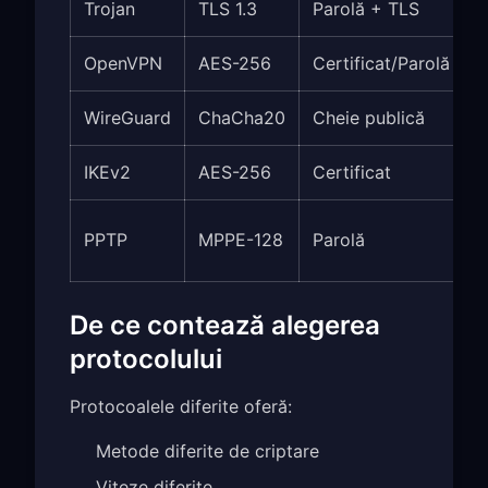
Trojan
TLS 1.3
Parolă + TLS
OpenVPN
AES-256
Certificat/Parolă
WireGuard
ChaCha20
Cheie publică
IKEv2
AES-256
Certificat
PPTP
MPPE-128
Parolă
(
De ce contează alegerea
protocolului
Protocoalele diferite oferă:
Metode diferite de criptare
Viteze diferite