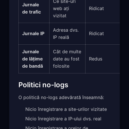
Ce site-uri
Jurnale
web ați
Ridicat
de trafic
vizitat
Adresa dvs.
Jurnale IP
Ridicat
IP reală
Jurnale
Cât de multe
de lățime
date au fost
Redus
de bandă
folosite
Politici no-logs
O politică no-logs adevărată înseamnă:
Nicio înregistrare a site-urilor vizitate
Nicio înregistrare a IP-ului dvs. real
Nicio înregistrare a orelor de