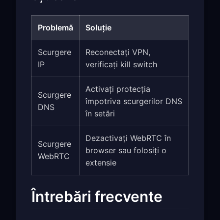
Problemă
Soluție
Scurgere
Reconectați VPN,
IP
verificați kill switch
Activați protecția
Scurgere
împotriva scurgerilor DNS
DNS
în setări
Dezactivați WebRTC în
Scurgere
browser sau folosiți o
WebRTC
extensie
Întrebări frecvente