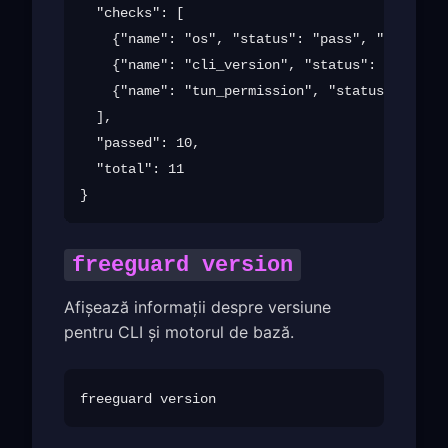
  "checks": [

    {"name": "os", "status": "pass", "detail":
    {"name": "cli_version", "status": "pass", 
    {"name": "tun_permission", "status": "fail
  ],

  "passed": 10,

  "total": 11

freeguard version
Afișează informații despre versiune
pentru CLI și motorul de bază.