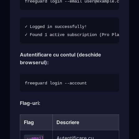
freeguard login --email 
user@example.com
✓ Logged in successfully!

Autentificare cu contul (deschide
browserul):
Flag-uri:
Flag
Descriere
Autentificare cu
--email