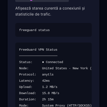
Afișează starea curentă a conexiunii și
statisticile de trafic.
FreeGuard VPN Status

────────────────────

Status:     ● Connected

Node:       United States - New York (us-new-0
Protocol:   anytls

Latency:    42ms

Upload:     1.2 MB/s

Download:   15.8 MB/s

Duration:   2h 15m
