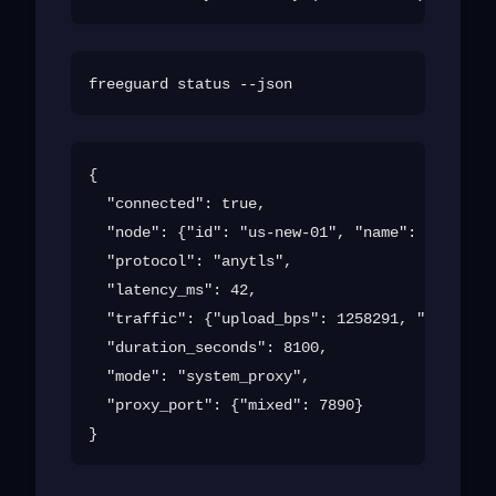
{

  "connected": true,

  "node": {"id": "us-new-01", "name": "United 
  "protocol": "anytls",

  "latency_ms": 42,

  "traffic": {"upload_bps": 1258291, "download
  "duration_seconds": 8100,

  "mode": "system_proxy",

  "proxy_port": {"mixed": 7890}
