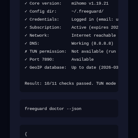
✓ Core version:    mihomo v1.19.21

✓ Config dir:      ~/.freeguard/

✓ Credentials:     Logged in (email: u***@exam
✓ Subscription:    Active (expires 2026-12-01)

✓ Network:         Internet reachable

✓ DNS:             Working (8.8.8.8)

✗ TUN permission:  Not available (run with sud
✓ Port 7890:       Available

✓ GeoIP database:  Up to date (2026-03-15)

{
