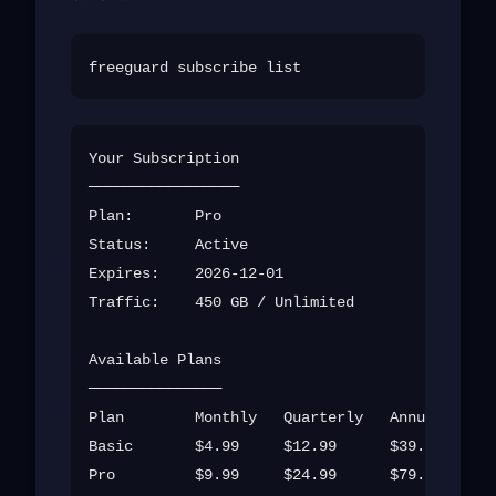
Your Subscription

─────────────────

Plan:       Pro

Status:     Active

Expires:    2026-12-01

Traffic:    450 GB / Unlimited

Available Plans

───────────────

Plan        Monthly   Quarterly   Annual

Basic       $4.99     $12.99      $39.99
