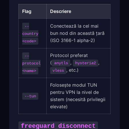
Flag
Descriere
Conectează la cel mai
--
bun nod din această țară
country
(ISO 3166-1 alpha-2)
<code>
Protocol preferat
--
(
,
,
anytls
hysteria2
protocol
, etc.)
vless
<name>
Folosește modul TUN
pentru VPN la nivel de
--tun
sistem (necesită privilegii
elevate)
freeguard disconnect