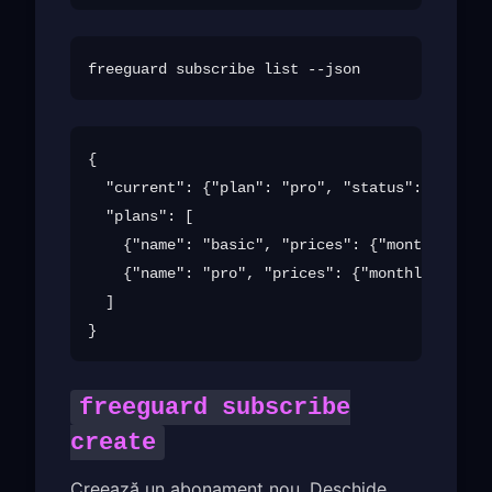
{

  "current": {"plan": "pro", "status": "active
  "plans": [

    {"name": "basic", "prices": {"monthly": 4.
    {"name": "pro", "prices": {"monthly": 9.99
  ]

freeguard subscribe
create
Creează un abonament nou. Deschide