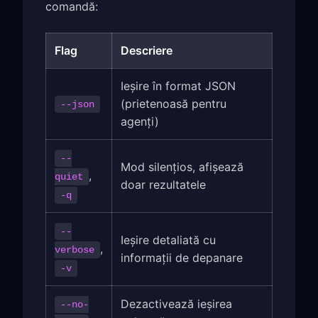
comandă:
Flag
Descriere
Ieșire în format JSON
(prietenoasă pentru
--json
agenți)
--
Mod silențios, afișează
,
quiet
doar rezultatele
-q
--
Ieșire detaliată cu
,
verbose
informații de depanare
-v
Dezactivează ieșirea
--no-