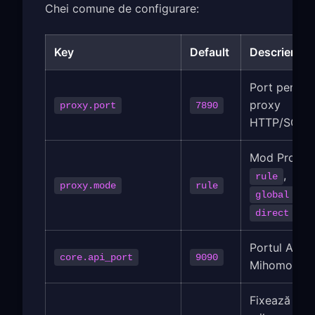
Chei comune de configurare:
Key
Default
Descriere
Port pentru
proxy
proxy.port
7890
HTTP/SOCK
Mod Proxy:
,
rule
proxy.mode
rule
,
global
direct
Portul API
core.api_port
9090
Mihomo
Fixează