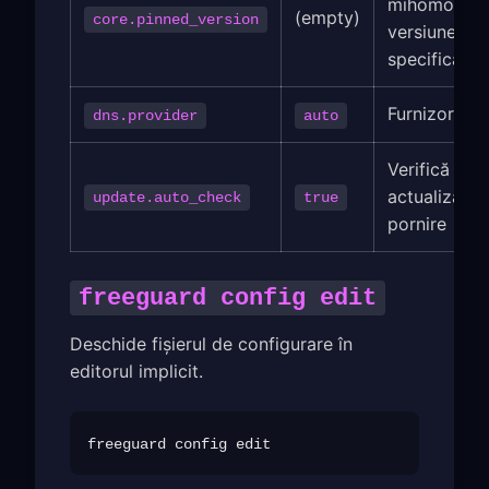
mihomo la 
(empty)
core.pinned_version
versiune
specifică
Furnizor DN
dns.provider
auto
Verifică
actualizările
update.auto_check
true
pornire
freeguard config edit
Deschide fișierul de configurare în
editorul implicit.