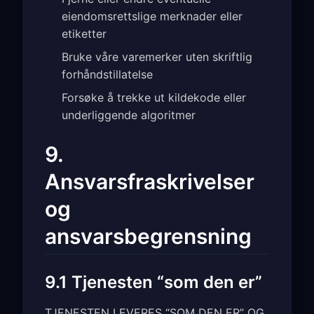
eiendomsrettslige merknader eller
etiketter
Bruke våre varemerker uten skriftlig
forhåndstillatelse
Forsøke å trekke ut kildekode eller
underliggende algoritmer
9.
Ansvarsfraskrivelser
og
ansvarsbegrensning
9.1 Tjenesten “som den er”
TJENESTEN LEVERES “SOM DEN ER” OG