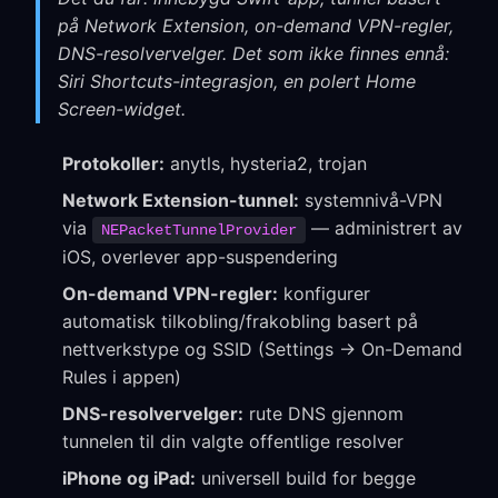
på Network Extension, on-demand VPN-regler,
DNS-resolvervelger. Det som ikke finnes ennå:
Siri Shortcuts-integrasjon, en polert Home
Screen-widget.
Protokoller:
anytls, hysteria2, trojan
Network Extension-tunnel:
systemnivå-VPN
via
— administrert av
NEPacketTunnelProvider
iOS, overlever app-suspendering
On-demand VPN-regler:
konfigurer
automatisk tilkobling/frakobling basert på
nettverkstype og SSID (Settings → On-Demand
Rules i appen)
DNS-resolvervelger:
rute DNS gjennom
tunnelen til din valgte offentlige resolver
iPhone og iPad:
universell build for begge