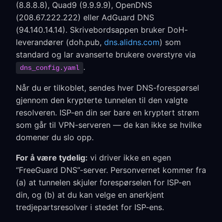
(8.8.8.8), Quad9 (9.9.9.9), OpenDNS
(208.67.222.222) eller AdGuard DNS
(94.140.14.14). Skrivebordsappen bruker DoH-
leverandører (doh.pub,
dns.alidns.com
) som
standard og lar avanserte brukere overstyre via
.
dns_config.yaml
Når du er tilkoblet, sendes hver DNS-forespørsel
gjennom den krypterte tunnelen til den valgte
resolveren. ISP-en din ser bare en kryptert strøm
som går til VPN-serveren — de kan ikke se hvilke
domener du slo opp.
For å være tydelig:
vi driver ikke en egen
“FreeGuard DNS”-server. Personvernet kommer fra
(a) at tunnelen skjuler forespørselen for ISP-en
din, og (b) at du kan velge en anerkjent
tredjepartsresolver i stedet for ISP-ens.