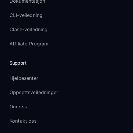
Dokumentasjon
Lignende oppsett av proxy med
CLI-veiledning
oppdatert grensesnitt
Innstillinger kan være under
Network
Clash-veiledning
& Internet
→
Internet
Affiliate Program
Feilsøking av Sony
TV-problemer
Support
Sony TV-en kan ikke koble til proxy:
Hjelpesenter
Start Sony TV-en på nytt etter at du
Oppsettsveiledninger
har konfigurert proxy-innstillingene
Sørg for at begge enhetene er på
Om oss
samme Wi-Fi-nettverk (helst 5GHz)
Kontakt oss
Sjekk om Sony TV-programvaren er
oppdatert