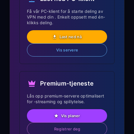
Android TV
Få vår PC-klient for å starte deling av
VPN med din . Enkelt oppsett med én-
Trykk på
Settings
-knappen på Sony
klikks deling.
TV-fjernkontrollen
Last ned nå
Gå til
Network & Internet
→
Wi-Fi
Velg det tilkoblede Wi-Fi-nettverket
Vis servere
ditt
Velg
Advanced options
eller
Modify
network
Premium-tjeneste
Bla ned til
Proxy
-innstillinger
Velg
Manual
Lås opp premium-servere optimalisert
for -streaming og spillytelse.
Skriv inn IP address og port fra Trinn 1
Lagre innstillingene
Vis planer
Trinn 3: Test den delte
Registrer deg