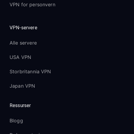
VPN for personvern
Android TV 9.0 og nyere:
Proxy-innstillinger under
Network &
VPN-servere
Internet
→
Wi-Fi
→
Advanced
Alle servere
Forbedrede sikkerhetsfunksjoner kan
kreve ekstra bekreftelse
USA VPN
Android TV 7.0 - 8.0:
Storbritannia VPN
Se etter proxy-innstillinger i
Network
Japan VPN
→
Wi-Fi
→
Modify network
Noen versjoner kan kreve manuell IP-
konfigurasjon
Ressurser
Google TV (nyeste Sony-
Blogg
modeller):