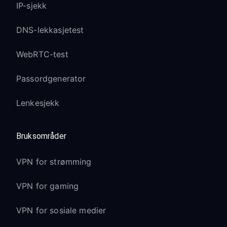
IP-sjekk
opprettholder kvalitet gjennom VPN
Sonys eksklusive bildemoduser
DNS-lekkasjetest
(Cinema, Sports, osv.) forblir aktive
WebRTC-test
Google TV-grensesnitt
(nyere modeller):
Passordgenerator
Personlige innholdsanbefalinger
Lenkesjekk
tilpasses VPN-plasseringen
Fanen “For You” i Google TV kan vise
Bruksområder
regionspesifikt innhold
Talesøk via Google Assistant fungerer
VPN for strømming
med VPN
VPN for gaming
Kompatibilitet med
VPN for sosiale medier
Android TV-versjoner