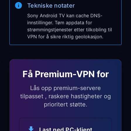
Bruk PC-deling når den innebygde
Tekniske notater
Android TV-appen ikke er tilgjengelig,
Sony Android TV kan cache DNS-
eller når du vil rute TV-en gjennom
innstillinger. Tøm appdata for
skrivebordstilkoblingen din.
strømmingstjenester etter tilkobling til
VPN for å sikre riktig geolokasjon.
Trinn 1: Aktiver VPN-deling
på PC-en
Åpne
FreeGuard VPN
på Windows-
PC-en eller Mac-en
Få Premium-VPN for
Gå til
Settings
og aktiver
TUN Mode
Lås opp premium-servere
Aktiver
Allow LAN Access
tilpasset , raskere hastigheter og
Noter
IP address
og
port number
prioritert støtte.
(f.eks.
)
192.168.1.5:7890
Trinn 2: Konfigurer proxy-
innstillinger på Sony
Last ned PC-klient