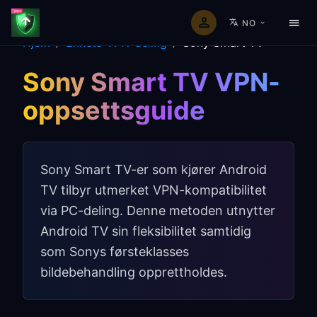
NO
Hjem
/
Enhets-VPN-deling
/
Sony Smart TV
Sony Smart TV VPN-
oppsettsguide
Sony Smart TV-er som kjører Android
TV tilbyr utmerket VPN-kompatibilitet
via PC-deling. Denne metoden utnytter
Android TV sin fleksibilitet samtidig
som Sonys førsteklasses
bildebehandling opprettholdes.