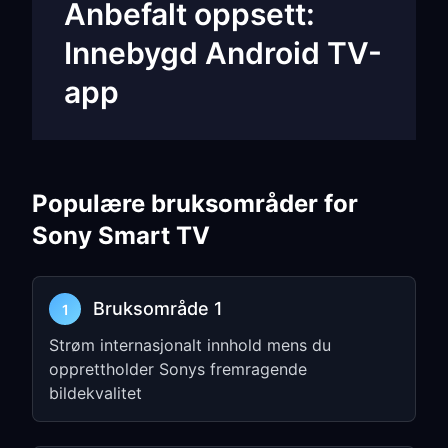
Anbefalt oppsett:
Innebygd Android TV-
app
Trinn 1: Installer FreeGuard
på Sony Android TV
Populære bruksområder for
Åpne
Google Play
på Sony Android TV
Sony Smart TV
eller Google TV
Søk etter
FreeGuard VPN
Bruksområde 1
1
Installer Android TV-appen, eller bruk
Android TV offline APK fra FreeGuard-
Strøm internasjonalt innhold mens du
nedlastingssiden hvis TV-oppsettet
opprettholder Sonys fremragende
ditt krever manuell installasjon
bildekvalitet
Trinn 2: Koble til på TV-en