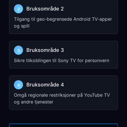
Bruksområde 2
2
Åpne
FreeGuard VPN
på TV-en
Tilgang til geo-begrensede Android TV-apper
Logg inn eller aktiver abonnementet
og spill
ditt
Velg en VPN-node og trykk
Connect
Bruksområde 3
3
Trinn 3: Test tilkoblingen
din
Sikre tilkoblingen til Sony TV for personvern
Åpne en strømmeapp på Sony TV-en
Bekreft at appen ser VPN-regionen du
Bruksområde 4
4
valgte
Omgå regionale restriksjoner på YouTube TV
og andre tjenester
Alternativt oppsett:
PC-deling