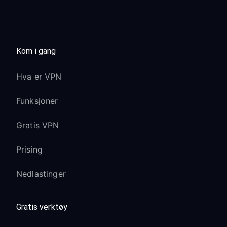
Google TV-enheter
Offline Android TV APK-sti for
installasjoner først på TV når Google
Kom i gang
Play ikke er tilgjengelig
Full tilgang til apper i Google Play
Hva er VPN
Store med VPN-beskyttelse
Stemmekommandoer via Google
Funksjoner
Assistant fortsetter å fungere normalt
Gratis VPN
Innebygd Chromecast-funksjonalitet
forblir operativ
Prising
Sony-bildebehandling:
Nedlastinger
X1-prosessoren og TRILUMINOS-
skjermteknologi fungerer optimalt
Gratis verktøy
Innhold med Dolby Vision og HDR10