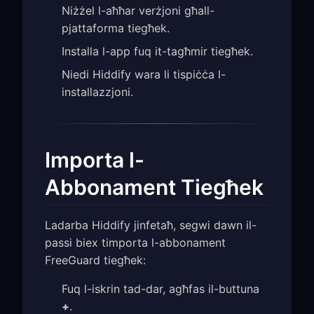
Niżżel l-aħħar verżjoni għall-
pjattaforma tiegħek.
Installa l-app fuq it-tagħmir tiegħek.
Niedi Hiddify wara li tispiċċa l-
installazzjoni.
Importa l-
Abbonament Tiegħek
Ladarba Hiddify jinfetaħ, segwi dawn il-
passi biex timporta l-abbonament
FreeGuard tiegħek:
Fuq l-iskrin tad-dar, agħfas il-buttuna
+
.