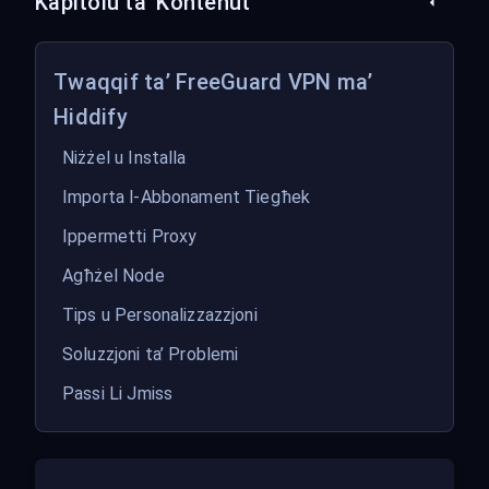
Kapitolu ta' Kontenut
Twaqqif ta’ FreeGuard VPN ma’
Hiddify
Niżżel u Installa
Importa l-Abbonament Tiegħek
Ippermetti Proxy
Agħżel Node
Tips u Personalizzazzjoni
Soluzzjoni ta’ Problemi
Passi Li Jmiss