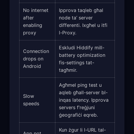
No internet
Ipprova taqleb għal
after
node ta’ server
enabling
differenti. Ixgħel u itfi
proxy
l-Proxy.
Eskludi Hiddify mill-
Connection
battery optimization
drops on
fis-settings tat-
Android
tagħmir.
Agħmel ping test u
aqleb għall-server bl-
Slow
inqas latency. Ipprova
speeds
servers f’reġjuni
ġeografiċi eqreb.
Kun żgur li l-URL tal-
App not