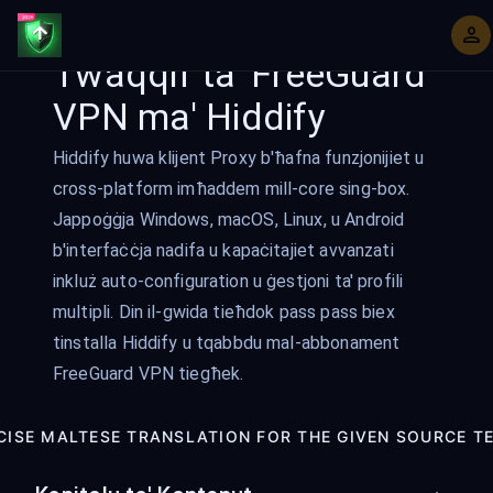
Twaqqif ta' FreeGuard
VPN ma' Hiddify
Hiddify huwa klijent Proxy b'ħafna funzjonijiet u
cross-platform imħaddem mill-core sing-box.
Jappoġġja Windows, macOS, Linux, u Android
b'interfaċċja nadifa u kapaċitajiet avvanzati
inkluż auto-configuration u ġestjoni ta' profili
multipli. Din il-gwida tieħdok pass pass biex
tinstalla Hiddify u tqabbdu mal-abbonament
FreeGuard VPN tiegħek.
CISE MALTESE TRANSLATION FOR THE GIVEN SOURCE TEX