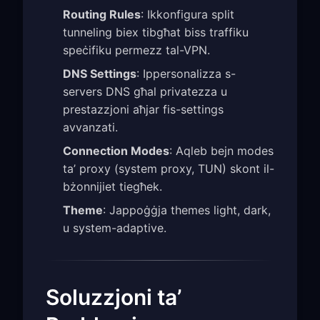
Routing Rules
: Ikkonfigura split
tunneling biex tibgħat biss traffiku
speċifiku permezz tal-VPN.
DNS Settings
: Ippersonalizza s-
servers DNS għal privatezza u
prestazzjoni aħjar fis-settings
avvanzati.
Connection Modes
: Aqleb bejn modes
ta’ proxy (system proxy, TUN) skont il-
bżonnijiet tiegħek.
Theme
: Jappoġġja themes light, dark,
u system-adaptive.
Soluzzjoni ta’