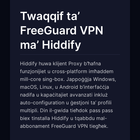
Twaqqif ta’
FreeGuard VPN
ma’ Hiddify
Hiddify huwa klijent Proxy b’ħafna
funzjonijiet u cross-platform imħaddem
mill-core sing-box. Jappoġġja Windows,
macOS, Linux, u Android b’interfaċċja
nadifa u kapaċitajiet avvanzati inkluż
auto-configuration u ġestjoni ta’ profili
multipli. Din il-gwida tieħdok pass pass
biex tinstalla Hiddify u tqabbdu mal-
abbonament FreeGuard VPN tiegħek.