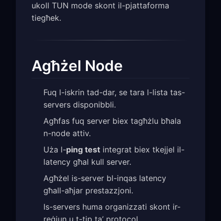
ukoll TUN mode skont il-pjattaforma
tiegħek.
Agħżel Node
Fuq l-iskrin tad-dar, se tara l-lista tas-
servers disponibbli.
Agħfas fuq server biex tagħżlu bħala
n-node attiv.
Uża l-
ping test
integrat biex tkejjel il-
latency għal kull server.
Agħżel is-server bl-inqas latency
għall-aħjar prestazzjoni.
Is-servers huma organizzati skont ir-
reġjun u t-tip ta’ protocol.