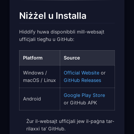
Niżżel u Installa
Hiddify huwa disponibbli mill-websajt
uffiċjali tiegħu u GitHub:
Platform
Source
Windows /
Official Website
or
macOS / Linux
GitHub Releases
Google Play Store
Android
or GitHub APK
Żur il-websajt uffiċjali jew il-paġna tar-
rilaxxi ta’ GitHub.