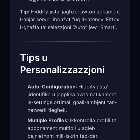
Tip:
Hiddify jista’ jagħżel awtomatikament
l-aħjar server ibbażat fuq il-latency. Fittex
l-għażla ta’ selezzjoni “Auto” jew “Smart”.
Tips u
Personalizzazzjoni
Auto-Configuration
: Hiddify jista’
jidentifika u japplika awtomatikament
is-settings ottimali għall-ambjent tan-
netwerk tiegħek.
Multiple Profiles
: Ikkontrolla profili ta’
abbonament multipli u aqleb
bejniethom mill-iskrin tad-dar.