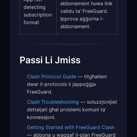
abbonament huwa link
detecting
validu ta’ FreeGuard.
subscription
Ipprova aġġorna l-
format
abbonament.
Passi Li Jmiss
Clash Protocol Guide
— titgħallem
dwar il-protocols li jappoġġja
FreeGuard.
Clash Troubleshooting
— soluzzjonijiet
dettaljati għal problemi komuni ta’
konnessjoni.
Getting Started with FreeGuard Clash
— abbona u waqqaf il-pjan FreeGuard