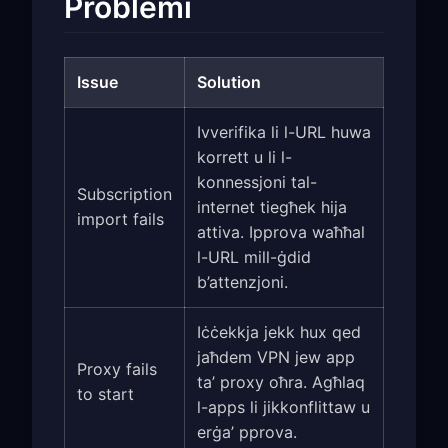
Problemi
Issue
Solution
Ivverifika li l-URL huwa
korrett u li l-
konnessjoni tal-
Subscription
internet tiegħek hija
import fails
attiva. Ipprova waħħal
l-URL mill-ġdid
b’attenzjoni.
Iċċekkja jekk hux qed
jaħdem VPN jew app
Proxy fails
ta’ proxy oħra. Agħlaq
to start
l-apps li jikkonflittaw u
erġa’ pprova.