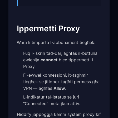
Ippermetti Proxy
Wara li timporta l-abbonament tiegħek:
Fuq l-iskrin tad-dar, agħfas il-buttuna
ewlenija
connect
biex tippermetti l-
Proxy.
Fl-ewwel konnessjoni, it-tagħmir
tiegħek se jitlobek tagħti permess għal
VPN — agħfas
Allow
.
L-indikatur tal-istatus se juri
“Connected” meta jkun attiv.
Hiddify jappoġġja kemm system proxy kif