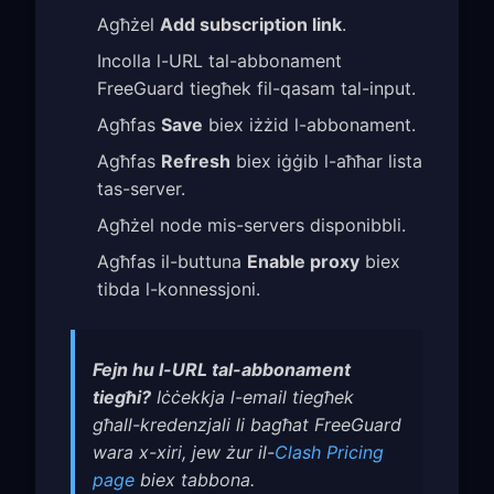
Agħżel
Add subscription link
.
Incolla l-URL tal-abbonament
FreeGuard tiegħek fil-qasam tal-input.
Agħfas
Save
biex iżżid l-abbonament.
Agħfas
Refresh
biex iġġib l-aħħar lista
tas-server.
Agħżel node mis-servers disponibbli.
Agħfas il-buttuna
Enable proxy
biex
tibda l-konnessjoni.
Fejn hu l-URL tal-abbonament
tiegħi?
Iċċekkja l-email tiegħek
għall-kredenzjali li bagħat FreeGuard
wara x-xiri, jew żur il-
Clash Pricing
page
biex tabbona.