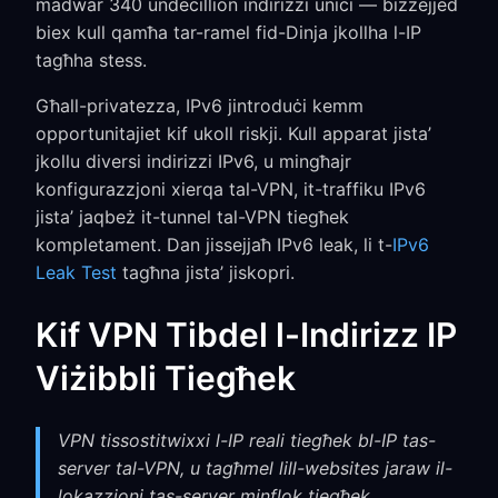
madwar 340 undecillion indirizzi uniċi — biżżejjed
biex kull qamħa tar-ramel fid-Dinja jkollha l-IP
tagħha stess.
Għall-privatezza, IPv6 jintroduċi kemm
opportunitajiet kif ukoll riskji. Kull apparat jista’
jkollu diversi indirizzi IPv6, u mingħajr
konfigurazzjoni xierqa tal-VPN, it-traffiku IPv6
jista’ jaqbeż it-tunnel tal-VPN tiegħek
kompletament. Dan jissejjaħ IPv6 leak, li t-
IPv6
Leak Test
tagħna jista’ jiskopri.
Kif VPN Tibdel l-Indirizz IP
Viżibbli Tiegħek
VPN tissostitwixxi l-IP reali tiegħek bl-IP tas-
server tal-VPN, u tagħmel lill-websites jaraw il-
lokazzjoni tas-server minflok tiegħek.