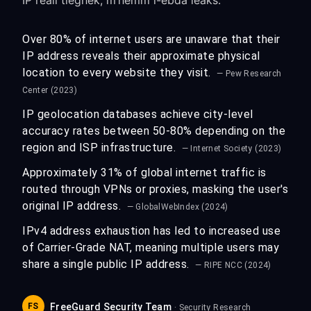
IP reali tiegħek, m’hemm l-ebda leaks.
Over 80% of internet users are unaware that their
IP address reveals their approximate physical
location to every website they visit.
— Pew Research
Center (2023)
IP geolocation databases achieve city-level
accuracy rates between 50-80% depending on the
region and ISP infrastructure.
— Internet Society (2023)
Approximately 31% of global internet traffic is
routed through VPNs or proxies, masking the user's
original IP address.
— GlobalWebIndex (2024)
IPv4 address exhaustion has led to increased use
of Carrier-Grade NAT, meaning multiple users may
share a single public IP address.
— RIPE NCC (2024)
FS
FreeGuard Security Team
· Security Research