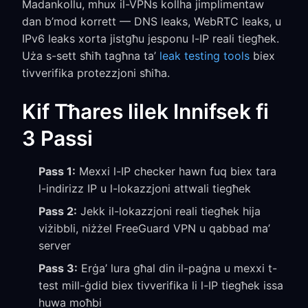
Madankollu, mhux il-VPNs kollha jimplimentaw
dan b’mod korrett — DNS leaks, WebRTC leaks, u
IPv6 leaks xorta jistgħu jesponu l-IP reali tiegħek.
Uża s-sett sħiħ tagħna ta’
leak testing tools
biex
tivverifika protezzjoni sħiħa.
Kif Tħares lilek Innifsek fi
3 Passi
Pass 1:
Mexxi l-IP checker hawn fuq biex tara
l-indirizz IP u l-lokazzjoni attwali tiegħek
Pass 2:
Jekk il-lokazzjoni reali tiegħek hija
viżibbli, niżżel FreeGuard VPN u qabbad ma’
server
Pass 3:
Erġa’ lura għal din il-paġna u mexxi t-
test mill-ġdid biex tivverifika li l-IP tiegħek issa
huwa moħbi