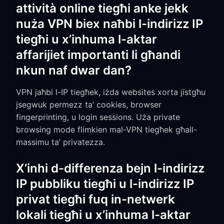
attività online tiegħi anke jekk
nuża VPN biex naħbi l-indirizz IP
tiegħi u x’inhuma l-aktar
affarijiet importanti li għandi
nkun naf dwar dan?
VPN jaħbi l-IP tiegħek, iżda websites xorta jistgħu
jsegwuk permezz ta’ cookies, browser
fingerprinting, u login sessions. Uża private
browsing mode flimkien mal-VPN tiegħek għall-
massimu ta’ privatezza.
X’inhi d-differenza bejn l-indirizz
IP pubbliku tiegħi u l-indirizz IP
privat tiegħi fuq in-netwerk
lokali tiegħi u x’inhuma l-aktar