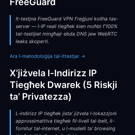
FreeGuard
It-testjna FreeGuard VPN f’reġjuni kollha tas-
server — l-IP reali tiegħek kien moħbi f’100%
tat-testijiet mingħajr ebda DNS jew WebRTC
leaks skoperti.
Ara l-metodoloġija tal-ittestjar →
X’jiżvela l-Indirizz IP
Tiegħek Dwarek (5 Riskji
ta’ Privatezza)
L-indirizz IP tiegħek jista’ jiżvela l-lokazzjoni
approssimattiva tiegħek fil-livell tal-belt, il-
fornitur tal-internet, u l-mudelli ta’ browsing