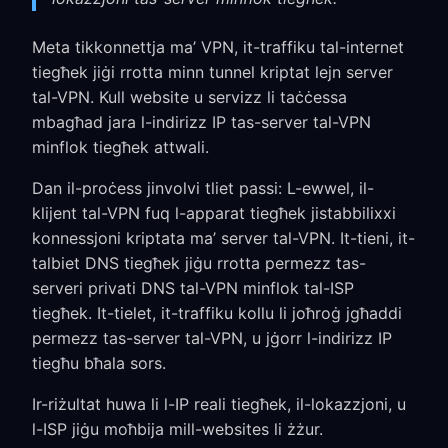
Meta tikkonnettja ma’ VPN, it-traffiku tal-internet
tiegħek jiġi rrotta minn tunnel kriptat lejn server
tal-VPN. Kull website u servizz li taċċessa
mbagħad jara l-indirizz IP tas-server tal-VPN
minflok tiegħek attwali.
Dan il-proċess jinvolvi tliet passi: L-ewwel, il-
klijent tal-VPN fuq l-apparat tiegħek jistabbilixxi
konnessjoni kriptata ma’ server tal-VPN. It-tieni, it-
talbiet DNS tiegħek jiġu rrotta permezz tas-
serveri privati DNS tal-VPN minflok tal-ISP
tiegħek. It-tielet, it-traffiku kollu li joħroġ jgħaddi
permezz tas-server tal-VPN, u jġorr l-indirizz IP
tiegħu bħala sors.
Ir-riżultat huwa li l-IP reali tiegħek, il-lokazzjoni, u
l-ISP jiġu moħbija mill-websites li żżur.