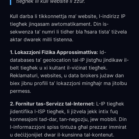
tiegħek lil kull website li żżur.
Kull darba li tikkonnettja ma’ website, l-indirizz IP
tiegħek jinqasam awtomatikament. Din is-
sekwenza ta’ numri li tidher bla ħsara tista’ tiżvela
aktar dwarek milli tistenna.
1. Lokazzjoni Fiżika Approssimattiva:
Id-
databases ta’ geolocation tal-IP jistgħu jindikaw il-
belt tiegħek u xi kultant il-viċinat tiegħek.
Reklamaturi, websites, u data brokers jużaw dan
biex jibnu profili ta’ lokazzjoni mingħajr ma jitolbu
permess.
2. Fornitur tas-Servizz tal-Internet:
L-IP tiegħek
jidentifika l-ISP tiegħek, li jiżvela jekk intix fuq
konnessjoni tad-dar, tan-negozju, jew mobbli. Din
l-informazzjoni spiss tintuża għal prezzar immirat
u deċiżjonijiet dwar il-kunsinna tal-kontenut.