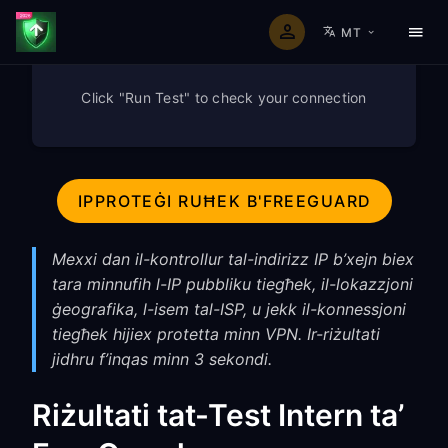
MT
Click "Run Test" to check your connection
IPPROTEĠI RUĦEK B'FREEGUARD
Mexxi dan il-kontrollur tal-indirizz IP b’xejn biex
tara minnufih l-IP pubbliku tiegħek, il-lokazzjoni
ġeografika, l-isem tal-ISP, u jekk il-konnessjoni
tiegħek hijiex protetta minn VPN. Ir-riżultati
jidhru f’inqas minn 3 sekondi.
Riżultati tat-Test Intern ta’