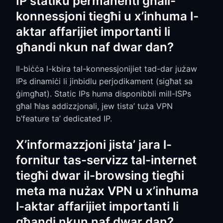
IP statiku permanenti għall-
konnessjoni tiegħi u x’inhuma l-
aktar affarijiet importanti li
għandi nkun naf dwar dan?
Il-biċċa l-kbira tal-konnessjonijiet tad-dar jużaw
IPs dinamiċi li jinbidlu perjodikament (sigħat sa
ġimgħat). Static IPs huma disponibbli mill-ISPs
għal ħlas addizzjonali, jew tista’ tuża VPN
b’feature ta’ dedicated IP.
X’informazzjoni jista’ jara l-
fornitur tas-servizz tal-internet
tiegħi dwar il-browsing tiegħi
meta ma nużax VPN u x’inhuma
l-aktar affarijiet importanti li
għandi nkun naf dwar dan?