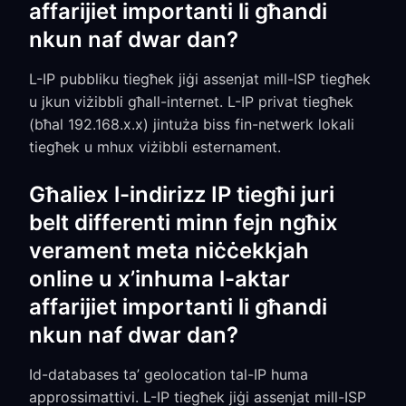
affarijiet importanti li għandi
nkun naf dwar dan?
L-IP pubbliku tiegħek jiġi assenjat mill-ISP tiegħek
u jkun viżibbli għall-internet. L-IP privat tiegħek
(bħal 192.168.x.x) jintuża biss fin-netwerk lokali
tiegħek u mhux viżibbli esternament.
Għaliex l-indirizz IP tiegħi juri
belt differenti minn fejn ngħix
verament meta niċċekkjah
online u x’inhuma l-aktar
affarijiet importanti li għandi
nkun naf dwar dan?
Id-databases ta’ geolocation tal-IP huma
approssimattivi. L-IP tiegħek jiġi assenjat mill-ISP