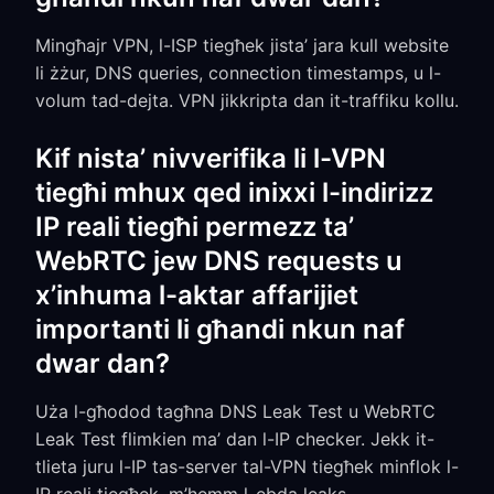
Mingħajr VPN, l-ISP tiegħek jista’ jara kull website
li żżur, DNS queries, connection timestamps, u l-
volum tad-dejta. VPN jikkripta dan it-traffiku kollu.
Kif nista’ nivverifika li l-VPN
tiegħi mhux qed inixxi l-indirizz
IP reali tiegħi permezz ta’
WebRTC jew DNS requests u
x’inhuma l-aktar affarijiet
importanti li għandi nkun naf
dwar dan?
Uża l-għodod tagħna DNS Leak Test u WebRTC
Leak Test flimkien ma’ dan l-IP checker. Jekk it-
tlieta juru l-IP tas-server tal-VPN tiegħek minflok l-