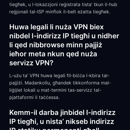
tiegħek, u l-lokazzjoni reġistrata tista’ tkun il-hub
reġjonali tal-ISP minflok il-belt eżatta tiegħek.
Huwa legali li nuża VPN biex
nibdel l-indirizz IP tiegħi u nidher
li qed nibbrowse minn pajjiż
ieħor meta nkun qed nuża
servizz VPN?
L-użu ta’ VPN huwa legali fil-biċċa l-kbira tal-
pajjiżi. Madankollu, għandek tikkonforma mal-
liġijiet lokali u mat-termini tas-servizz tal-
pjattaformi li taċċessa.
Kemm-il darba jinbidel l-indirizz
IP tiegħi, u nista’ nikseb indirizz