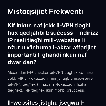
Mistoqsijiet Frekwenti
Kif inkun naf jekk il-VPN tiegħi
hux qed jaħbi b’suċċess l-indirizz
IP reali tiegħi mill-websites li
nżur u x’inhuma l-aktar affarijiet
importanti li għandi nkun naf
dwar dan?
Mexxi dan l-IP checker bil-VPN tiegħek konness.
Jekk l-IP u l-lokazzjoni murija jaqblu mas-server
tal-VPN tiegħek (mhux mal-lokazzjoni fiżika
tiegħek), l-IP tiegħek ikun moħbi b’suċċess.
Il-websites jistgħu jsegwu l-