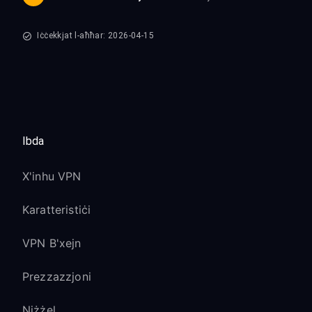
Iċċekkjat l-aħħar: 2026-04-15
Ibda
X'inhu VPN
Karatteristiċi
VPN B'xejn
Prezzazzjoni
Niżżel