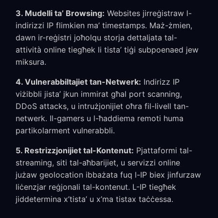
3. Mudelli ta’ Browsing:
Websites jirreġistraw l-
indirizzi IP flimkien ma’ timestamps. Maż-żmien,
dawn ir-reġistri joħolqu storja dettaljata tal-
attività online tiegħek li tista’ tiġi subpoenaed jew
miksura.
4. Vulnerabbiltajiet tan-Netwerk:
Indirizz IP
viżibbli jista’ jkun immirat għal port scanning,
DDoS attacks, u intrużjonijiet oħra fil-livell tan-
netwerk. Il-gamers u l-ħaddiema remoti huma
partikolarment vulnerabbli.
5. Restrizzjonijiet tal-Kontenut:
Pjattaformi tal-
streaming, siti tal-aħbarijiet, u servizzi online
jużaw geolocation ibbażata fuq l-IP biex jinfurzaw
liċenzjar reġjonali tal-kontenut. L-IP tiegħek
jiddetermina x’tista’ u x’ma tistax taċċessa.