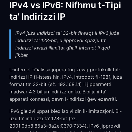
IPv4 vs IPv6: Nifhmu t-Tipi
ta’ Indirizzi IP
IPv4 juża indirizzi ta’ 32-bit filwaqt li IPv6 juża
indirizzi ta’ 128-bit, u jipprovdi spazju ta’
indirizzi kważi illimitat għall-internet li qed
jikber.
L-internet bħalissa jopera fuq żewġ protokolli tal-
indirizzi IP fl-istess ħin. IPv4, introdott fl-1981, juża
format ta’ 32-bit (eż. 192.168.1.1) li jippermetti
madwar 4.3 biljun indirizz uniku. B’biljuni ta’
apparati konnessi, dawn l-indirizzi ġew eżawriti.
IPv6 ġie żviluppat biex isolvi din il-limitazzjoni. Bl-
użu ta’ indirizzi ta’ 128-bit (eż.
2001:0db8:85a3::8a2e:0370:7334), IPv6 jipprovdi