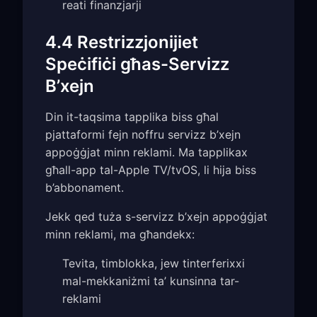
reati finanzjarji
4.4 Restrizzjonijiet
Speċifiċi għas-Servizz
B’xejn
Din it-taqsima tapplika biss għal
pjattaformi fejn noffru servizz b’xejn
appoġġjat minn reklami. Ma tapplikax
għall-app tal-Apple TV/tvOS, li hija biss
b’abbonament.
Jekk qed tuża s-servizz b’xejn appoġġjat
minn reklami, ma għandekx:
Tevita, timblokka, jew tinterferixxi
mal-mekkaniżmi ta’ kunsinna tar-
reklami