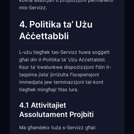
kollha assoċjati u projbizzjoni permanenti
mis-Servizz.
4. Politika ta’ Użu
Aċċettabbli
L-użu tiegħek tas-Servizz huwa soġġett
għal din il-Politika ta’ Użu Aċċettabbli.
Ksur ta’ kwalunkwe dispożizzjoni f’din it-
taqsima jista’ jirriżulta f’sospensjoni
immedjata jew terminazzjoni tal-kont
tiegħek mingħajr ħlas lura.
4.1 Attivitajiet
Assolutament Projbiti
Ma għandekx tuża s-Servizz għal: