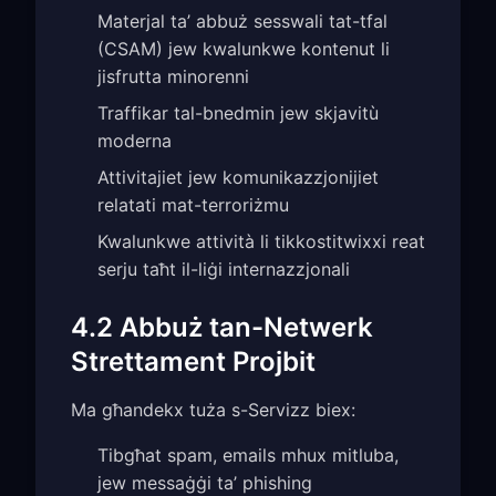
Materjal ta’ abbuż sesswali tat-tfal
(CSAM) jew kwalunkwe kontenut li
jisfrutta minorenni
Traffikar tal-bnedmin jew skjavitù
moderna
Attivitajiet jew komunikazzjonijiet
relatati mat-terroriżmu
Kwalunkwe attività li tikkostitwixxi reat
serju taħt il-liġi internazzjonali
4.2 Abbuż tan-Netwerk
Strettament Projbit
Ma għandekx tuża s-Servizz biex:
Tibgħat spam, emails mhux mitluba,
jew messaġġi ta’ phishing