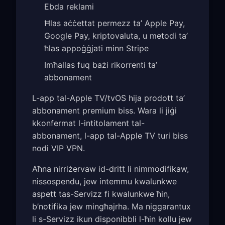
Ebda reklami
Ħlas aċċettat permezz ta’ Apple Pay,
Google Pay, kriptovaluta, u metodi ta’
ħlas appoġġjati minn Stripe
Imħallas fuq bażi rikorrenti ta’
abbonament
L-app tal-Apple TV/tvOS hija prodott ta’
abbonament premium biss. Wara li jiġi
kkonfermat l-intitolament tal-
abbonament, l-app tal-Apple TV turi biss
nodi VIP VPN.
Aħna nirriżervaw id-dritt li nimmodifikaw,
nissospendu, jew intemmu kwalunkwe
aspett tas-Servizz fi kwalunkwe ħin,
b’notifika jew mingħajrha. Ma niggarantux
li s-Servizz ikun disponibbli l-ħin kollu jew