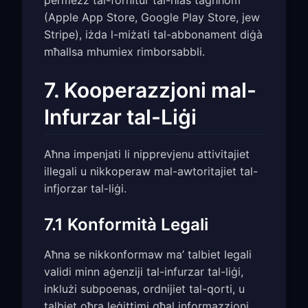
(Apple App Store, Google Play Store, jew
Stripe), iżda l-miżati tal-abbonament diġà
mħallsa mhumiex rimborsabbli.
7. Kooperazzjoni mal-
Infurzar tal-Liġi
Aħna impenjati li nipprevjenu attivitajiet
illegali u nikkoperaw mal-awtoritajiet tal-
infjorzar tal-liġi.
7.1 Konformità Legali
Aħna se nikkonformaw ma’ talbiet legali
validi minn aġenziji tal-infurzar tal-liġi,
inklużi subpoenas, ordnijiet tal-qorti, u
talbiet oħra leġittimi għal informazzjoni.