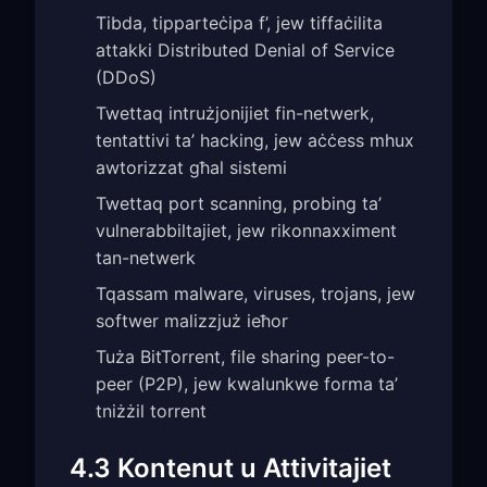
Tibda, tipparteċipa f’, jew tiffaċilita
attakki Distributed Denial of Service
(DDoS)
Twettaq intrużjonijiet fin-netwerk,
tentattivi ta’ hacking, jew aċċess mhux
awtorizzat għal sistemi
Twettaq port scanning, probing ta’
vulnerabbiltajiet, jew rikonnaxximent
tan-netwerk
Tqassam malware, viruses, trojans, jew
softwer malizzjuż ieħor
Tuża BitTorrent, file sharing peer-to-
peer (P2P), jew kwalunkwe forma ta’
tniżżil torrent
4.3 Kontenut u Attivitajiet