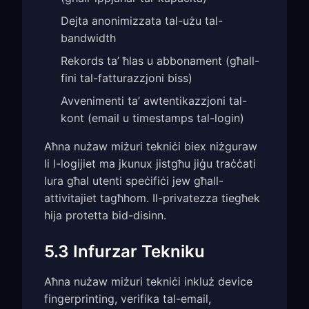
Dejta anonimizzata tal-użu tal-
bandwidth
Rekords ta’ ħlas u abbonament (għall-
fini tal-fatturazzjoni biss)
Avvenimenti ta’ awtentikazzjoni tal-
kont (email u timestamps tal-login)
Aħna nużaw miżuri tekniċi biex niżguraw
li l-logijiet ma jkunux jistgħu jiġu traċċati
lura għal utenti speċifiċi jew għall-
attivitajiet tagħhom. Il-privatezza tiegħek
hija protetta bid-disinn.
5.3 Infurzar Tekniku
Aħna nużaw miżuri tekniċi inkluż device
fingerprinting, verifika tal-email,