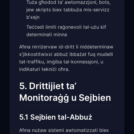
Tuża għodod ta’ awtomazzjoni, bots,
jew skripts biex tabbuża mis-servizz
b’xejn
Teċċedi limiti raġonevoli tal-użu kif
determinati minna
Aħna nirriżervaw id-dritt li niddeterminaw
x’jikkostitwixxi abbuż ibbażat fuq mudelli
tat-traffiku, imġiba tal-konnessjoni, u
indikaturi tekniċi oħra.
5. Drittijiet ta’
Monitoraġġ u Sejbien
5.1 Sejbien tal-Abbuż
Aħna nużaw sistemi awtomatizzati biex