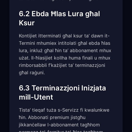
6.2 Ebda Ħlas Lura għal
Ksur
Kontijiet itterminati għal ksur ta’ dawn it-
Termini mhumiex intitolati għal ebda ħlas
lura, inkluż għal ħin ta’ abbonament mhux
użat. Il-ħlasijiet kollha huma finali u mhux
rimborsabbli f’każijiet ta’ terminazzjoni
għal raġuni.
6.3 Terminazzjoni Inizjata
mill-Utent
Tista’ tieqaf tuża s-Servizz fi kwalunkwe
ħin. Abbonati premium jistgħu
jikkanċellaw l-abbonament tagħhom
permezz tal-fornitur tal-ħlas tagħhom