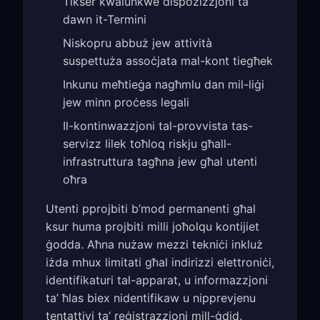
Tikser kwalunkwe dispożizzjoni ta’
dawn it-Termini
Niskopru abbuż jew attività
suspettuża assoċjata mal-kont tiegħek
Inkunu meħtieġa nagħmlu dan mil-liġi
jew minn proċess legali
Il-kontinwazzjoni tal-provvista tas-
servizz lilek toħloq riskju għall-
infrastruttura tagħna jew għal utenti
oħra
Utenti pprojbiti b’mod permanenti għal
ksur huma projbiti milli joħolqu kontijiet
ġodda. Aħna nużaw mezzi tekniċi inkluż
iżda mhux limitati għal indirizzi elettroniċi,
identifikaturi tal-apparat, u informazzjoni
ta’ ħlas biex nidentifikaw u nipprevjenu
tentattivi ta’ reġistrazzjoni mill-ġdid.