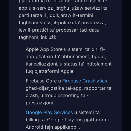
pjattaforma u l-firxa tal-karatteristiċi. L-
app u s-servizz jistgħu jużaw servizzi ta’
parti terza li jiddikjaraw it-termini
tagħhom stess, il-politiki ta’ privatezza,
jew il-prattiċi ta’ proċessar tad-data
tagħhom, inklużi:
Apple App Store u sistemi ta’ xiri fl-
app għal xiri ta’ abbonament, tiġdid,
kanċellazzjoni, u status ta’ intitolament
fuq pjattaformi Apple.
Firebase Core u
Firebase Crashlytics
għad-dijanjostika tal-app, rapportar ta’
crash, u troubleshooting tal-
prestazzjoni.
Google Play Services
u sistemi ta’
billing ta’ Google Play fuq pjattaformi
Android fejn applikabbli.