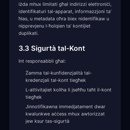
iżda mhux limitati għal indirizzi elettroniċi,
identifikaturi tal-apparat, informazzjoni ta’
ħlas, u metadata oħra biex nidentifikaw u
nipprevjenu l-ħolqien ta’ kontijiet
duplikati.
3.3 Sigurtà tal-Kont
Int responsabbli għal:
Żamma tal-kunfidenzjalità tal-
kredenzjali tal-kont tiegħek
L-attivitajiet kollha li jseħħu taħt il-kont
tiegħek
Jinnotifikawna immedjatament dwar
kwalunkwe aċċess mhux awtorizzat
jew ksur tas-sigurtà