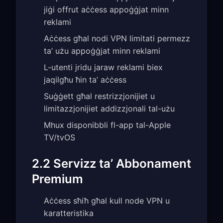
jiġi offrut aċċess appoġġjat minn
reklami
Aċċess għal nodi VPN limitati permezz
ta’ użu appoġġjat minn reklami
L-utenti jridu jaraw reklami biex
jaqilgħu ħin ta’ aċċess
Suġġett għal restrizzjonijiet u
limitazzjonijiet addizzjonali tal-użu
Mhux disponibbli fl-app tal-Apple
TV/tvOS
2.2 Servizz ta’ Abbonament
Premium
Aċċess sħiħ għal kull node VPN u
karatteristika