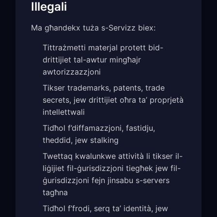
Illegali
Ma għandekx tuża s-Servizz biex:
Tittrażmetti materjal protett bid-
drittijiet tal-awtur mingħajr
awtorizzazzjoni
Tikser trademarks, patents, trade
secrets, jew drittijiet oħra ta’ proprjetà
intellettwali
Tidħol f’diffamazzjoni, fastidju,
theddid, jew stalking
Twettaq kwalunkwe attività li tikser il-
liġijiet fil-ġurisdizzjoni tiegħek jew fil-
ġurisdizzjoni fejn jinsabu s-servers
tagħna
Tidħol f’frodi, serq ta’ identità, jew