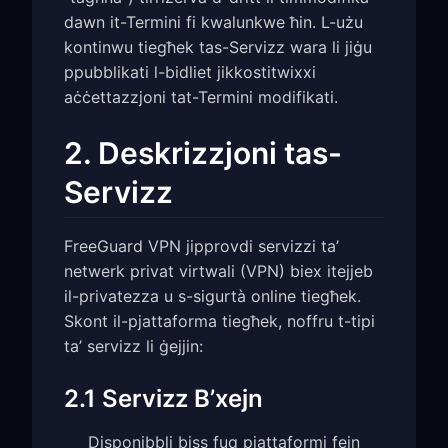
dawn it-Termini fi kwalunkwe ħin. L-użu
kontinwu tiegħek tas-Servizz wara li jiġu
ppubblikati l-bidliet jikkostitwixxi
aċċettazzjoni tat-Termini modifikati.
2. Deskrizzjoni tas-
Servizz
FreeGuard VPN jipprovdi servizzi ta’
netwerk privat virtwali (VPN) biex itejjeb
il-privatezza u s-sigurtà online tiegħek.
Skont il-pjattaforma tiegħek, noffru t-tipi
ta’ servizz li ġejjin:
2.1 Servizz B’xejn
Disponibbli biss fuq pjattaformi fejn