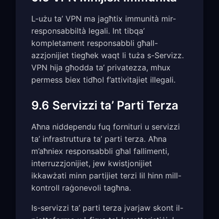
L-użu ta’ VPN ma jagħtix immunità mir-
responsabbiltà legali. Int tibqa’
kompletament responsabbli għall-
azzjonijiet tiegħek waqt li tuża s-Servizz.
VPN hija għodda ta’ privatezza, mhux
permess biex tidħol f’attivitajiet illegali.
9.6 Servizzi ta’ Parti Terza
Aħna niddependu fuq fornituri u servizzi
ta’ infrastruttura ta’ parti terza. Aħna
m’aħniex responsabbli għal fallimenti,
interruzzjonijiet, jew kwistjonijiet
ikkawżati minn partijiet terzi lil hinn mill-
kontroll raġonevoli tagħna.
Is-servizzi ta’ parti terza jvarjaw skont il-