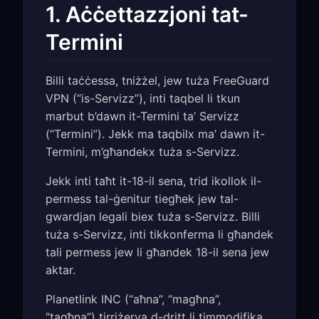
1. Aċċettazzjoni tat-
Termini
Billi taċċessa, tniżżel, jew tuża FreeGuard
VPN (“is-Servizz”), inti taqbel li tkun
marbut b’dawn it-Termini ta’ Servizz
(“Termini”). Jekk ma taqbilx ma’ dawn it-
Termini, m’għandekx tuża s-Servizz.
Jekk inti taħt it-18-il sena, trid ikollok il-
permess tal-ġenitur tiegħek jew tal-
gwardjan legali biex tuża s-Servizz. Billi
tuża s-Servizz, inti tikkonferma li għandek
tali permess jew li għandek 18-il sena jew
aktar.
Planetlink INC (“aħna”, “magħna”,
“tagħna”) tirriżerva d-dritt li timmodifika