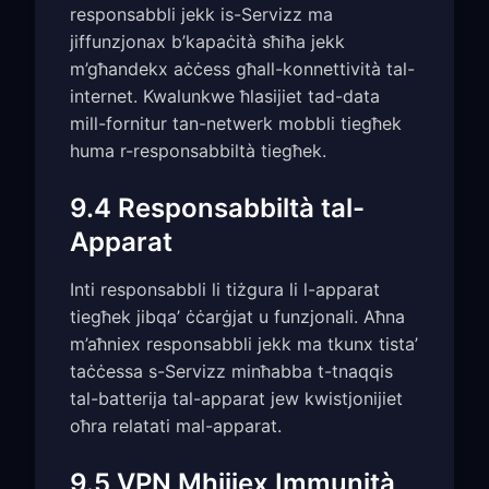
responsabbli jekk is-Servizz ma
jiffunzjonax b’kapaċità sħiħa jekk
m’għandekx aċċess għall-konnettività tal-
internet. Kwalunkwe ħlasijiet tad-data
mill-fornitur tan-netwerk mobbli tiegħek
huma r-responsabbiltà tiegħek.
9.4 Responsabbiltà tal-
Apparat
Inti responsabbli li tiżgura li l-apparat
tiegħek jibqa’ ċċarġjat u funzjonali. Aħna
m’aħniex responsabbli jekk ma tkunx tista’
taċċessa s-Servizz minħabba t-tnaqqis
tal-batterija tal-apparat jew kwistjonijiet
oħra relatati mal-apparat.
9.5 VPN Mhijiex Immunità