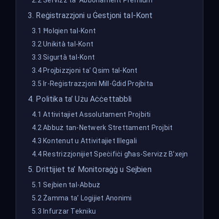
2.2 Servizz ta’ Abbonament Premium
3. Reġistrazzjoni u Ġestjoni tal-Kont
3.1 Ħolqien tal-Kont
3.2 Unikità tal-Kont
3.3 Sigurtà tal-Kont
3.4 Projbizzjoni ta’ Qsim tal-Kont
3.5 Ir-Reġistrazzjoni Mill-Ġdid Projbita
4. Politika ta’ Użu Aċċettabbli
4.1 Attivitajiet Assolutament Projbiti
4.2 Abbuż tan-Netwerk Strettament Projbit
4.3 Kontenut u Attivitajiet Illegali
4.4 Restrizzjonijiet Speċifiċi għas-Servizz B’xejn
5. Drittijiet ta’ Monitoraġġ u Sejbien
5.1 Sejbien tal-Abbuż
5.2 Żamma ta’ Logijiet Anonimi
5.3 Infurzar Tekniku