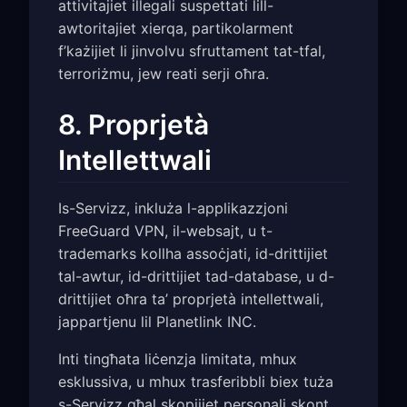
attivitajiet illegali suspettati lill-
awtoritajiet xierqa, partikolarment
f’każijiet li jinvolvu sfruttament tat-tfal,
terroriżmu, jew reati serji oħra.
8. Proprjetà
Intellettwali
Is-Servizz, inkluża l-applikazzjoni
FreeGuard VPN, il-websajt, u t-
trademarks kollha assoċjati, id-drittijiet
tal-awtur, id-drittijiet tad-database, u d-
drittijiet oħra ta’ proprjetà intellettwali,
jappartjenu lil Planetlink INC.
Inti tingħata liċenzja limitata, mhux
esklussiva, u mhux trasferibbli biex tuża
s-Servizz għal skopijiet personali skont