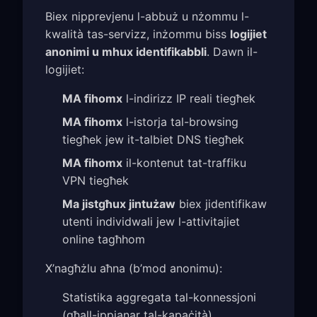
Biex nipprevjenu l-abbuż u nżommu l-
kwalità tas-servizz, inżommu biss
logijiet
anonimi u mhux identifikabbli
. Dawn il-
logijiet:
MA fihomx
l-indirizz IP reali tiegħek
MA fihomx
l-istorja tal-browsing
tiegħek jew it-talbiet DNS tiegħek
MA fihomx
il-kontenut tat-traffiku
VPN tiegħek
Ma jistgħux jintużaw
biex jidentifikaw
utenti individwali jew l-attivitajiet
online tagħhom
X’nagħżlu aħna (b’mod anonimu):
Statistika aggregata tal-konnessjoni
(għall-ippjanar tal-kapaċità)