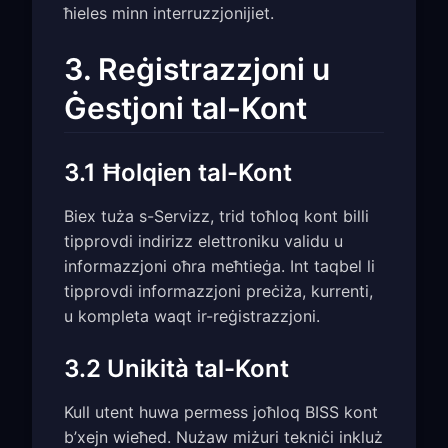
ħieles minn interruzzjonijiet.
3. Reġistrazzjoni u
Ġestjoni tal-Kont
3.1 Ħolqien tal-Kont
Biex tuża s-Servizz, trid toħloq kont billi
tipprovdi indirizz elettroniku validu u
informazzjoni oħra meħtieġa. Int taqbel li
tipprovdi informazzjoni preċiża, kurrenti,
u kompleta waqt ir-reġistrazzjoni.
3.2 Unikità tal-Kont
Kull utent huwa permess joħloq BISS kont
b’xejn wieħed. Nużaw miżuri tekniċi inkluż