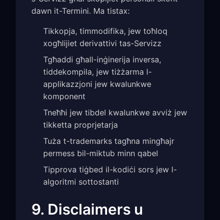
dawn it-Termini. Ma tistax:
Tikkopja, timmodifika, jew toħloq
xogħlijiet derivattivi tas-Servizz
Tgħaddi għall-inġinerija inversa,
tiddekompila, jew tiżżarma l-
applikazzjoni jew kwalunkwe
komponent
Tneħħi jew tibdel kwalunkwe avviż jew
tikketta proprjetarja
Tuża t-trademarks tagħna mingħajr
permess bil-miktub minn qabel
Tipprova tiġbed il-kodiċi sors jew l-
algoritmi sottostanti
9. Disclaimers u