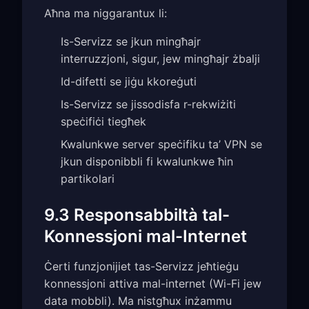
Aħna ma niggarantux li:
Is-Servizz se jkun mingħajr
interruzzjoni, sigur, jew mingħajr żbalji
Id-difetti se jiġu kkoreġuti
Is-Servizz se jissodisfa r-rekwiżiti
speċifiċi tiegħek
Kwalunkwe server speċifiku ta’ VPN se
jkun disponibbli fi kwalunkwe ħin
partikolari
9.3 Responsabbiltà tal-
Konnessjoni mal-Internet
Ċerti funzjonijiet tas-Servizz jeħtieġu
konnessjoni attiva mal-internet (Wi-Fi jew
data mobbli). Ma nistgħux inżammu