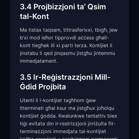
3.4 Projbizzjoni ta’ Qsim
tal-Kont
Ma tistax taqsam, tittrasferixxi, tbigħ, jew
b’xi mod ieħor tipprovdi aċċess għall-
kont tiegħek lil xi parti terza. Kontijiet li
jinstabu li qed jinqasmu jistgħu jintemmu
immedjatament.
3.5 Ir-Reġistrazzjoni Mill-
Ġdid Projbita
Utenti li l-kontijiet tagħhom ġew
itterminati għal ksur ma jistgħux joħolqu
kontijiet ġodda. Kwalunkwe tentattiv biex
tiġi evitata din ir-restrizzjoni jirriżulta fit-
terminazzjoni immedjata tal-kontijiet