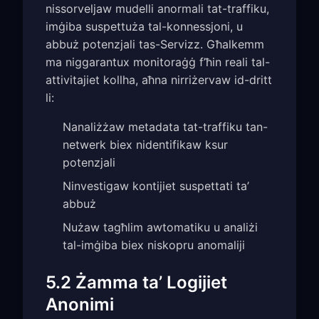
nissorveljaw mudelli anormali tat-traffiku,
imġiba suspettuża tal-konnessjoni, u
abbuż potenzjali tas-Servizz. Għalkemm
ma niggarantux monitoraġġ f’ħin reali tal-
attivitajiet kollha, aħna nirriżervaw id-dritt
li:
Nanaliżżaw metadata tat-traffiku tan-
netwerk biex nidentifikaw ksur
potenzjali
Ninvestigaw kontijiet suspettati ta’
abbuż
Nużaw tagħlim awtomatiku u analiżi
tal-imġiba biex niskopru anomaliji
5.2 Żamma ta’ Logijiet
Anonimi