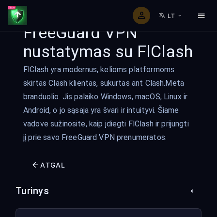
LT
FreeGuard VPN
nustatymas su FlClash
FlClash yra modernus, kelioms platformoms
skirtas Clash klientas, sukurtas ant Clash.Meta
branduolio. Jis palaiko Windows, macOS, Linux ir
Android, o jo sąsaja yra švari ir intuityvi. Šiame
vadove sužinosite, kaip įdiegti FlClash ir prijungti
jį prie savo FreeGuard VPN prenumeratos.
ATGAL
Turinys