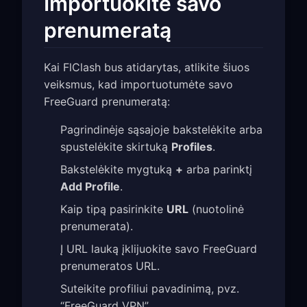
Importuokite savo
prenumeratą
Kai FlClash bus atidarytas, atlikite šiuos
veiksmus, kad importuotumėte savo
FreeGuard prenumeratą:
Pagrindinėje sąsajoje bakstelėkite arba
spustelėkite skirtuką
Profiles
.
Bakstelėkite mygtuką
+
arba parinktį
Add Profile
.
Kaip tipą pasirinkite
URL
(nuotolinė
prenumerata).
Į URL lauką įklijuokite savo FreeGuard
prenumeratos URL.
Suteikite profiliui pavadinimą, pvz.
“FreeGuard VPN”.