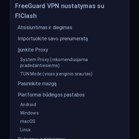
FreeGuard VPN nustatymas su
FlClash
Atsisiuntimas ir diegimas
Importuokite savo prenumeratą
Įjunkite Proxy
System Proxy (rekomenduojama
pradedantiesiems)
TUN Mode (visas įrenginio srautas)
Pasirinkite mazgą
Platformai būdingos pastabos
Android
Windows
macOS
Linux