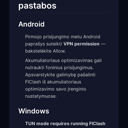
pastabos
Android
Pirmojo prisijungimo metu Android
paprašys suteikti
VPN permission
—
bakstelėkite Allow.
Akumuliatoriaus optimizavimas gali
nutraukti foninius prisijungimus.
Apsvarstykite galimybę pašalinti
FlClash iš akumuliatoriaus
optimizavimo savo įrenginio
nustatymuose.
Windows
TUN mode requires running FlClash