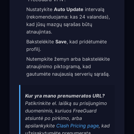
Nustatykite
Auto Update
intervalą
(rekomenduojama: kas 24 valandas),
kad jūsų mazgų sąrašas būtų
atnaujintas.
Bakstelėkite
Save
, kad pridėtumėte
profilį.
Nutempkite žemyn arba bakstelėkite
atnaujinimo piktogramą, kad
gautumėte naujausią serverių sąrašą.
Kur yra mano prenumeratos URL?
Patikrinkite el. laišką su prisijungimo
duomenimis, kuriuos FreeGuard
atsiuntė po pirkimo, arba
apsilankykite
Clash Pricing page
, kad
užsisakytumėte prenumeratą.