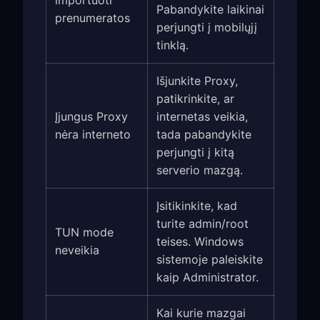
Pabandykite laikinai
prenumeratos
perjungti į mobilųjį
tinklą.
Išjunkite Proxy,
patikrinkite, ar
Įjungus Proxy
internetas veikia,
nėra interneto
tada pabandykite
perjungti į kitą
serverio mazgą.
Įsitikinkite, kad
turite admin/root
TUN mode
teises. Windows
neveikia
sistemoje paleiskite
kaip Administrator.
Kai kurie mazgai