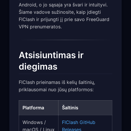
Android, o jo sąsaja yra švari ir intuityvi.
Šiame vadove sužinosite, kaip įdiegti
FlClash ir prijungti jį prie savo FreeGuard
VPN prenumeratos.
Atsisiuntimas ir
diegimas
FlClash prieinamas iš kelių šaltinių,
priklausomai nuo jūsų platformos:
Platforma
Šaltinis
Windows /
FlClash GitHub
macOS / Linux
Releases