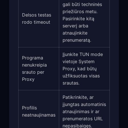
gali būti techninės
priežiūros metu.
Del­sos testas
Pasirinkite kitą
rodo timeout
serverį arba
atnaujinkite
prenumeratą.
Įjunkite TUN mode
Programa
vietoje System
nenukreipia
Proxy, kad būtų
srauto per
užfiksuotas visas
Proxy
srautas.
Patikrinkite, ar
įjungtas automatinis
Profilis
atnaujinimas ir ar
neatnaujinamas
prenumeratos URL
nepasibaigęs.