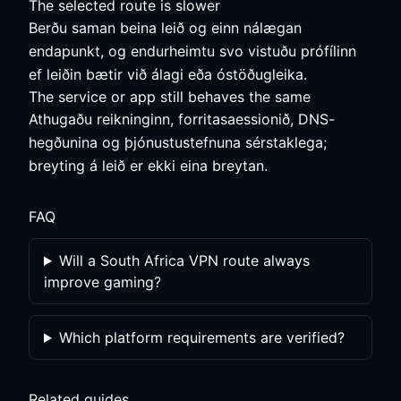
The selected route is slower
Berðu saman beina leið og einn nálægan
endapunkt, og endurheimtu svo vistuðu prófílinn
ef leiðin bætir við álagi eða óstöðugleika.
The service or app still behaves the same
Athugaðu reikninginn, forritasaessionið, DNS-
hegðunina og þjónustustefnuna sérstaklega;
breyting á leið er ekki eina breytan.
FAQ
Will a South Africa VPN route always
improve gaming?
Which platform requirements are verified?
Related guides