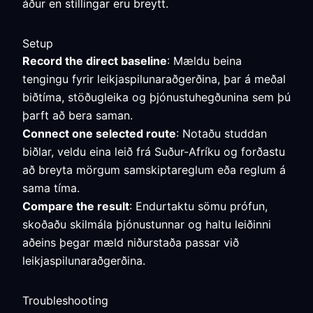
áður en stillingar eru breytt.
Setup
Record the direct baseline
: Mældu beina
tengingu fyrir leikjaspilunaraðgerðina, þar á meðal
biðtíma, stöðugleika og þjónustuhegðunina sem þú
þarft að bera saman.
Connect one selected route
: Notaðu studdan
biðlar, veldu eina leið frá Suður-Afríku og forðastu
að breyta mörgum samskiptareglum eða reglum á
sama tíma.
Compare the result
: Endurtaktu sömu prófun,
skoðaðu skilmála þjónustunnar og haltu leiðinni
aðeins þegar mæld niðurstaða passar við
leikjaspilunaraðgerðina.
Troubleshooting