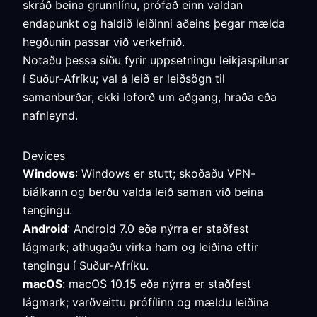
skráð beina grunnlínu, prófað einn valdan
endapunkt og haldið leiðinni aðeins þegar mælda
hegðunin passar við verkefnið.
Notaðu þessa síðu fyrir uppsetningu leikjaspilunar
í Suður-Afríku; val á leið er leiðsögn til
samanburðar, ekki loforð um aðgang, hraða eða
nafnleynd.
Devices
Windows
: Windows er stutt; skoðaðu VPN-
biálkann og berðu valda leið saman við beina
tengingu.
Android
: Android 7.0 eða nýrra er staðfest
lágmark; athugaðu virka ham og leiðina eftir
tengingu í Suður-Afríku.
macOS
: macOS 10.15 eða nýrra er staðfest
lágmark; varðveittu prófílinn og mældu leiðina