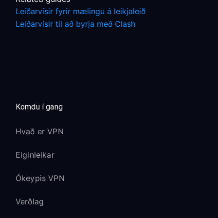
Leiðarvísir fyrir mælingu á leikjaleið
Leiðarvísir til að byrja með Clash
Komdu í gang
Hvað er VPN
Eiginleikar
Ókeypis VPN
Verðlag