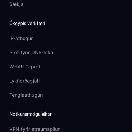
Sækja
Ókeypis verkfæri
IP-athugun
Próf fyrir DNS-leka
WebRTC-próf
Lykilorðagjafi
Tenglaathugun
Notkunarmöguleikar
VPN fyrir straumspilun