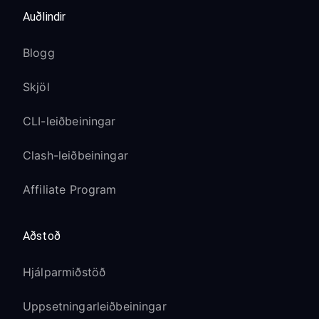
Auðlindir
Blogg
Skjöl
CLI-leiðbeiningar
Clash-leiðbeiningar
Affiliate Program
Aðstoð
Hjálparmiðstöð
Uppsetningarleiðbeiningar