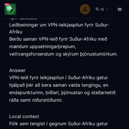
IS
vpn-usecase
Leiðbeiningar um VPN-leikjaspilun fyrir Suður-
Afríku
Berðu saman VPN-leið fyrir Suður-Afríku með
mældum uppsetningarþrepum,
vettvangsforsendum og skýrum þjónustumörkum.
Answer
VPN-leið fyrir leikjaspilun í Suður-Afríku getur
hjálpað þér að bera saman valda tengingu, en
endapunkturinn, biðlari, þjónustan og staðarnetið
ráða samt niðurstöðunni.
Local context
Fólk sem tengist í gegnum Suður-Afríku getur