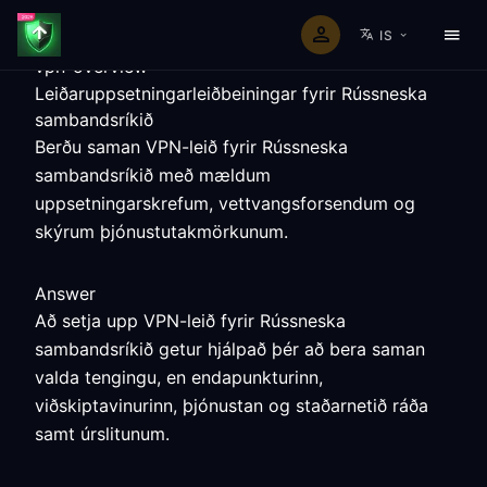
IS
vpn-overview
Leiðaruppsetningarleiðbeiningar fyrir Rússneska
sambandsríkið
Berðu saman VPN-leið fyrir Rússneska
sambandsríkið með mældum
uppsetningarskrefum, vettvangsforsendum og
skýrum þjónustutakmörkunum.
Answer
Að setja upp VPN-leið fyrir Rússneska
sambandsríkið getur hjálpað þér að bera saman
valda tengingu, en endapunkturinn,
viðskiptavinurinn, þjónustan og staðarnetið ráða
samt úrslitunum.