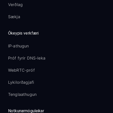
Verðlag
Sækja
Ókeypis verkfæri
IP-athugun
Próf fyrir DNS-leka
WebRTC-próf
Lykilorðagjafi
Tenglaathugun
Notkunarmöguleikar