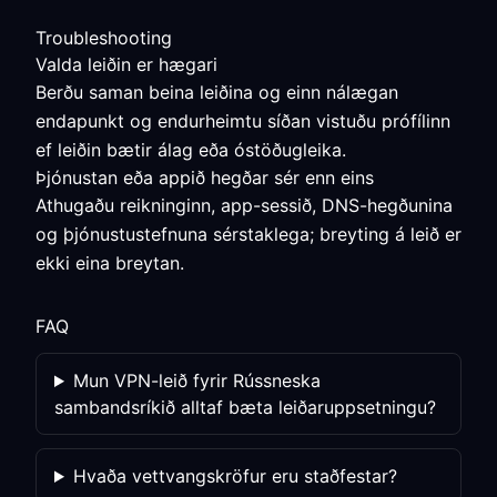
Troubleshooting
Valda leiðin er hægari
Berðu saman beina leiðina og einn nálægan
endapunkt og endurheimtu síðan vistuðu prófílinn
ef leiðin bætir álag eða óstöðugleika.
Þjónustan eða appið hegðar sér enn eins
Athugaðu reikninginn, app-sessið, DNS-hegðunina
og þjónustustefnuna sérstaklega; breyting á leið er
ekki eina breytan.
FAQ
Mun VPN-leið fyrir Rússneska
sambandsríkið alltaf bæta leiðaruppsetningu?
Hvaða vettvangskröfur eru staðfestar?