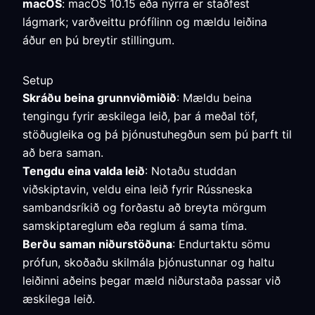
macOS
: macOS 10.15 eða nýrra er staðfest
lágmark; varðveittu prófílinn og mældu leiðina
áður en þú breytir stillingum.
Setup
Skráðu beina grunnviðmiðið
: Mældu beina
tengingu fyrir æskilega leið, þar á meðal töf,
stöðugleika og þá þjónustuhegðun sem þú þarft til
að bera saman.
Tengdu eina valda leið
: Notaðu studdan
viðskiptavin, veldu eina leið fyrir Rússneska
sambandsríkið og forðastu að breyta mörgum
samskiptareglum eða reglum á sama tíma.
Berðu saman niðurstöðuna
: Endurtaktu sömu
prófun, skoðaðu skilmála þjónustunnar og haltu
leiðinni aðeins þegar mæld niðurstaða passar við
æskilega leið.