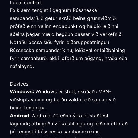
Local context
Fólk sem tengist í gegnum Rússneska
sambandsríkið getur skráð beina grunnviðmið,
prófað einn valinn endapunkt og haldið leiðinni
aðeins þegar mæld hegðun passar við verkefnið.
Notaðu þessa síðu fyrir leiðaruppsetningu í
Rússneska sambandsríkinu; leiðaval er leiðbeining
fyrir samanburð, ekki loforð um aðgang, hraða eða
nafnleynd.
Devices
Windows
: Windows er stutt; skoðaðu VPN-
viðskiptavininn og berðu valda leið saman við
beina tengingu.
Android
: Android 7.0 eða nýrra er staðfest
lágmark; athugaðu virka stillingu og leiðina eftir að
þú tengist í Rússneska sambandsríkinu.