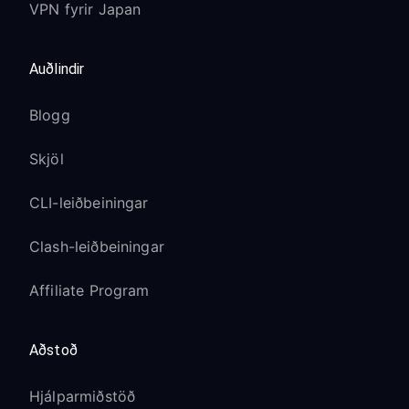
VPN fyrir Japan
Auðlindir
Blogg
Skjöl
CLI-leiðbeiningar
Clash-leiðbeiningar
Affiliate Program
Aðstoð
Hjálparmiðstöð