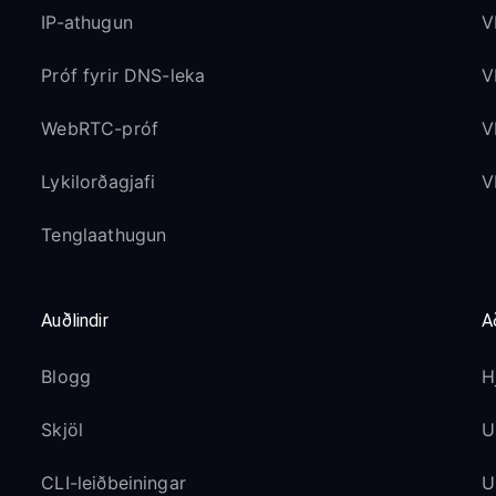
IP-athugun
V
Próf fyrir DNS-leka
V
WebRTC-próf
V
Lykilorðagjafi
V
Tenglaathugun
Auðlindir
A
Blogg
H
Skjöl
U
CLI-leiðbeiningar
U