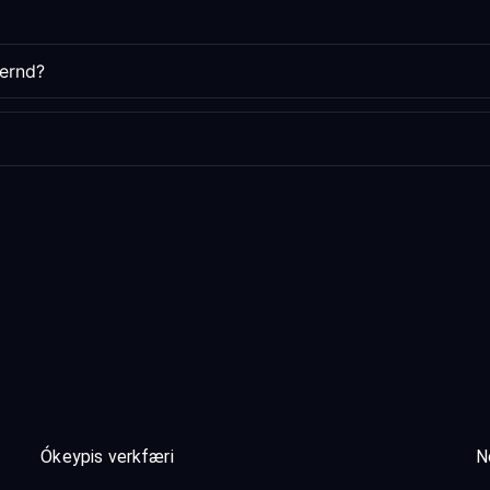
vernd?
Ókeypis verkfæri
N