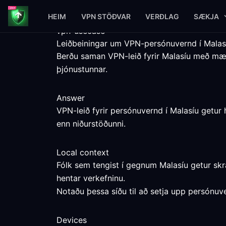
HEIM
VPN STÖÐVAR
VERÐLAG
SÆKJA
vpn-usecase
Leiðbeiningar um VPN-persónuvernd í Malas
Berðu saman VPN-leið fyrir Malasíu með m
þjónustunnar.
Answer
VPN-leið fyrir persónuvernd í Malasíu getur 
enn niðurstöðunni.
Local context
Fólk sem tengist í gegnum Malasíu getur sk
hentar verkefninu.
Notaðu þessa síðu til að setja upp persónuve
Devices