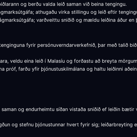
iðlarann og berðu valda leið saman við beina tengingu.
ágmarksútgáfa; athugaðu virka stillingu og leið eftir tenging
ágmarksútgáfa; varðveittu sniðið og mældu leiðina áður en þ
tenginguna fyrir persónuverndarverkefnið, þar með talið bi
lara, veldu eina leið í Malasíu og forðastu að breyta mörg
a próf, farðu yfir þjónustuskilmálana og haltu leiðinni aðe
saman og endurheimtu síðan vistaða sniðið ef leiðin bætir 
ðun og stefnu þjónustunnar hvert fyrir sig; leiðarbreyting e