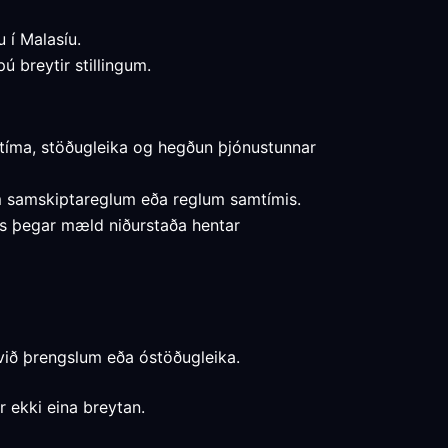
u í Malasíu.
ú breytir stillingum.
ðtíma, stöðugleika og hegðun þjónustunnar
um samskiptareglum eða reglum samtímis.
ins þegar mæld niðurstaða hentar
við þrengslum eða óstöðugleika.
r ekki eina breytan.