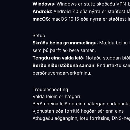
Windows
: Windows er stutt; skoðaðu VPN-b
Android
: Android 7.0 eða nýrra er staðfest l
macOS
: macOS 10.15 eða nýrra er staðfest l
Setup
Skráðu beina grunnmælingu
: Mældu beinu 
sem þú þarft að bera saman.
Tengdu eina valda leið
: Notaðu studdan bið
Berðu niðurstöðuna saman
: Endurtaktu sam
persónuverndarverkefninu.
Troubleshooting
Valda leiðin er hægari
Berðu beina leið og einn nálægan endapunkt 
Þjónustan eða forritið hegðar sér enn eins
Athugaðu aðganginn, lotu forritsins, DNS-heg