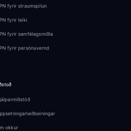
PN fyrir straumspilun
PN fyrir leiki
PN fyrir samfélagsmiðla
PN fyrir persónuvernd
ðstoð
jálparmiðstöð
ppsetningarleiðbeiningar
m okkur