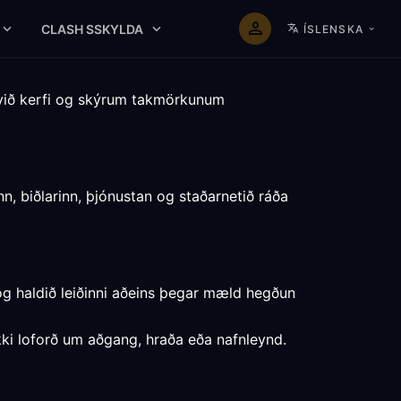
CLASH SSKYLDA
ÍSLENSKA
við kerfi og skýrum takmörkunum
n, biðlarinn, þjónustan og staðarnetið ráða
og haldið leiðinni aðeins þegar mæld hegðun
ekki loforð um aðgang, hraða eða nafnleynd.