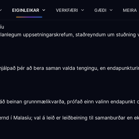
EIGINLEIKAR
VERKFÆRI
GÆÐI
MEIRA
íu
ælanlegum uppsetningarskrefum, staðreyndum um stuðning 
hjálpað þér að bera saman valda tengingu, en endapunkturin
ráð beinan grunnmælikvarða, prófað einn valinn endapunkt 
rnd í Malasíu; val á leið er leiðbeining til samanburðar en 