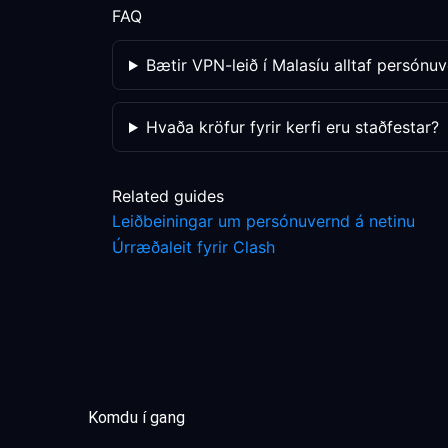
FAQ
Bætir VPN-leið í Malasíu alltaf persónu
Hvaða kröfur fyrir kerfi eru staðfestar?
Related guides
Leiðbeiningar um persónuvernd á netinu
Úrræðaleit fyrir Clash
Komdu í gang