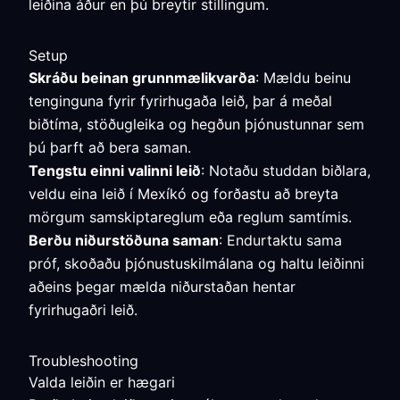
leiðina áður en þú breytir stillingum.
Setup
Skráðu beinan grunnmælikvarða
: Mældu beinu
tenginguna fyrir fyrirhugaða leið, þar á meðal
biðtíma, stöðugleika og hegðun þjónustunnar sem
þú þarft að bera saman.
Tengstu einni valinni leið
: Notaðu studdan biðlara,
veldu eina leið í Mexíkó og forðastu að breyta
mörgum samskiptareglum eða reglum samtímis.
Berðu niðurstöðuna saman
: Endurtaktu sama
próf, skoðaðu þjónustuskilmálana og haltu leiðinni
aðeins þegar mælda niðurstaðan hentar
fyrirhugaðri leið.
Troubleshooting
Valda leiðin er hægari