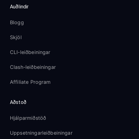
Auðlindir
Blogg
Skjöl
CLI-leiðbeiningar
Clash-leiðbeiningar
Affiliate Program
Aðstoð
Hjálparmiðstöð
Uppsetningarleiðbeiningar