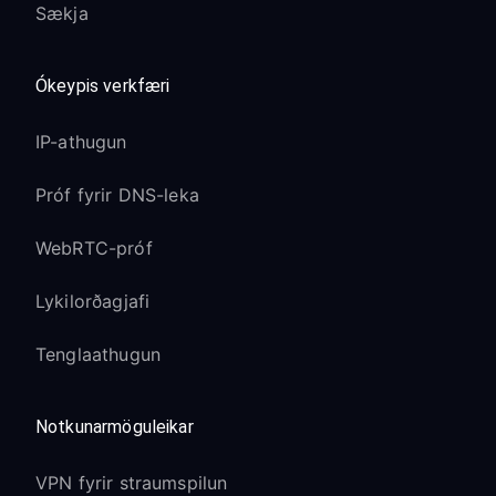
Sækja
Ókeypis verkfæri
IP-athugun
Próf fyrir DNS-leka
WebRTC-próf
Lykilorðagjafi
Tenglaathugun
Notkunarmöguleikar
VPN fyrir straumspilun