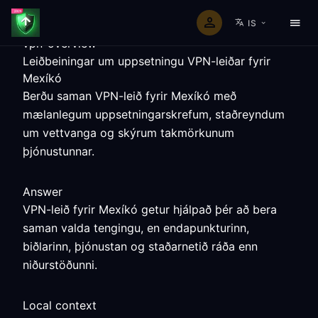
IS
vpn-overview
Leiðbeiningar um uppsetningu VPN-leiðar fyrir
Mexíkó
Berðu saman VPN-leið fyrir Mexíkó með
mælanlegum uppsetningarskrefum, staðreyndum
um vettvanga og skýrum takmörkunum
þjónustunnar.
Answer
VPN-leið fyrir Mexíkó getur hjálpað þér að bera
saman valda tengingu, en endapunkturinn,
biðlarinn, þjónustan og staðarnetið ráða enn
niðurstöðunni.
Local context