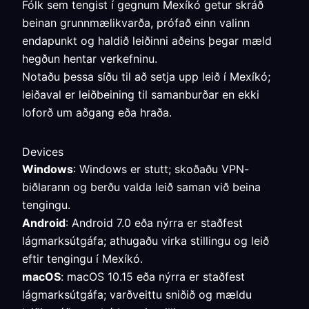
Fólk sem tengist í gegnum Mexíkó getur skráð
beinan grunnmælikvarða, prófað einn valinn
endapunkt og haldið leiðinni aðeins þegar mæld
hegðun hentar verkefninu.
Notaðu þessa síðu til að setja upp leið í Mexíkó;
leiðaval er leiðbeining til samanburðar en ekki
loforð um aðgang eða hraða.
Devices
Windows
: Windows er stutt; skoðaðu VPN-
biðlarann og berðu valda leið saman við beina
tengingu.
Android
: Android 7.0 eða nýrra er staðfest
lágmarksútgáfa; athugaðu virka stillingu og leið
eftir tengingu í Mexíkó.
macOS
: macOS 10.15 eða nýrra er staðfest
lágmarksútgáfa; varðveittu sniðið og mældu