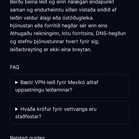
Berðu beina leið og einn nálægan endapunkt
saman og endurheimtu síðan vistaða sniðið ef
leiðin veldur álagi eða óstöðugleika.
Þjónustan eða forritið hegðar sér enn eins
Athugaðu reikninginn, lotu forritsins, DNS-hegðun
og stefnu þjónustunnar hvert fyrir sig;
leiðarbreyting er ekki eina breytan.
FAQ
Bætir VPN-leið fyrir Mexíkó alltaf
uppsetningu leiðarinnar?
Hvaða kröfur fyrir vettvanga eru
staðfestar?
Related guides