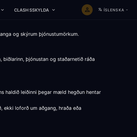
CLASH SSKYLDA
ÍSLENSKA
vanga og skýrum þjónustumörkum.
 biðlarinn, þjónustan og staðarnetið ráða
ns haldið leiðinni þegar mæld hegðun hentar
rð, ekki loforð um aðgang, hraða eða