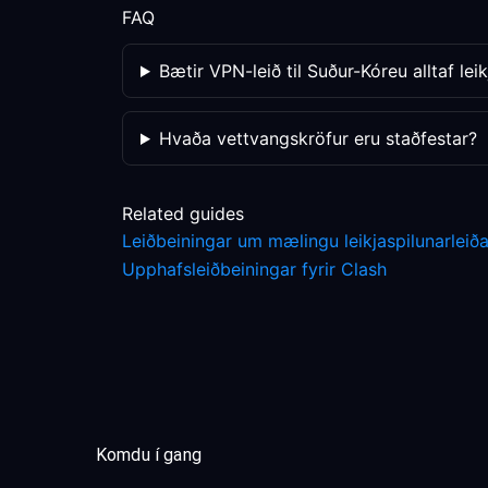
FAQ
Bætir VPN-leið til Suður-Kóreu alltaf lei
Hvaða vettvangskröfur eru staðfestar?
Related guides
Leiðbeiningar um mælingu leikjaspilunarleiða
Upphafsleiðbeiningar fyrir Clash
Komdu í gang