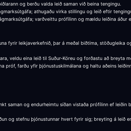
iðlarann og berðu valda leið saman við beina tengingu.
ágmarksútgáfa; athugaðu virka stillingu og leið eftir tenging
ágmarksútgáfa; varðveittu prófílinn og mældu leiðina áður en
na fyrir leikjaverkefnið, þar á meðal biðtíma, stöðugleika
ara, veldu eina leið til Suður-Kóreu og forðastu að breyta
a próf, farðu yfir þjónustuskilmálana og haltu aðeins leiði
kt saman og endurheimtu síðan vistaða prófílinn ef leiðin 
 og stefnu þjónustunnar hvert fyrir sig; breyting á leið er