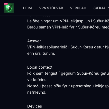
HEIM
VPN STÖÐVAR
VERÐLAG
SÆKJA
vpn-usecase
Leiðbeiningar um VPN-leikjaspilun í Suður-K
Berðu saman VPN-leið fyrir Suður-Kóreu m
Answer
VPN-leikjaspilunarleið í Suður-Kóreu getur h
enn úrslitunum.
Local context
Fólk sem tengist í gegnum Suður-Kóreu getur
verkefninu.
Notaðu þessa síðu fyrir uppsetningu leikjaspi
nafnleynd.
Devices