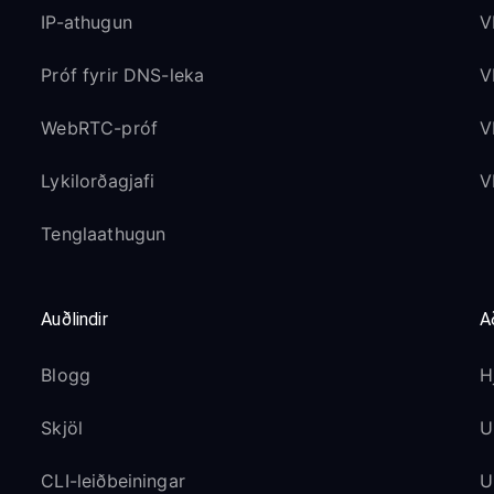
IP-athugun
V
Próf fyrir DNS-leka
V
WebRTC-próf
V
Lykilorðagjafi
V
Tenglaathugun
Auðlindir
A
Blogg
H
Skjöl
U
CLI-leiðbeiningar
U