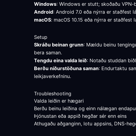
Windows
: Windows er stutt; skoðaðu VPN-b
Android
: Android 7.0 eða nýrra er staðfest l
macOS
: macOS 10.15 eða nýrra er staðfest l
Setup
Skráðu beinan grunn
: Mældu beinu tengingu
bera saman.
Tengdu eina valda leið
: Notaðu studdan biðl
Berðu niðurstöðuna saman
: Endurtaktu sam
leikjaverkefninu.
Troubleshooting
Valda leiðin er hægari
Berðu beinu leiðina og einn nálægan endapun
Þjónustan eða appið hegðar sér enn eins
Athugaðu aðganginn, lotu appsins, DNS-hegðun