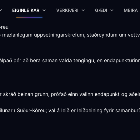
EIGINLEIKAR
VERKFÆRI
GÆÐI
MEIRA
óreu
eð mælanlegum uppsetningarskrefum, staðreyndum um vett
jálpað þér að bera saman valda tengingu, en endapunkturinn,
 skráð beinan grunn, prófað einn valinn endapunkt og aðei
lunar í Suður-Kóreu; val á leið er leiðbeining fyrir samanbu