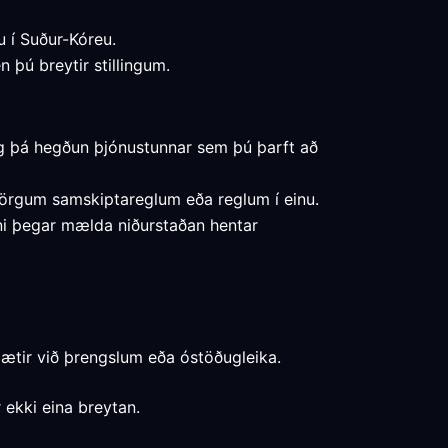
u í Suður-Kóreu.
 þú breytir stillingum.
 og þá hegðun þjónustunnar sem þú þarft að
 mörgum samskiptareglum eða reglum í einu.
nni þegar mælda niðurstaðan hentar
bætir við þrengslum eða óstöðugleika.
 ekki eina breytan.