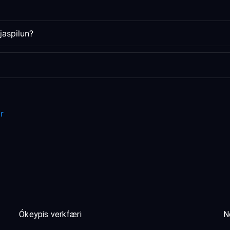
kjaspilun?
r
Ókeypis verkfæri
N