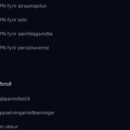
PN fyrir straumspilun
PN fyrir leiki
PN fyrir samfélagsmiðla
PN fyrir persónuvernd
ðstoð
jálparmiðstöð
ppsetningarleiðbeiningar
m okkur