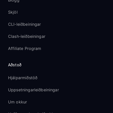
Blogg
Skjöl
CLI-leiðbeiningar
Clash-leiðbeiningar
Affiliate Program
Aðstoð
Hjálparmiðstöð
Uppsetningarleiðbeiningar
Um okkur