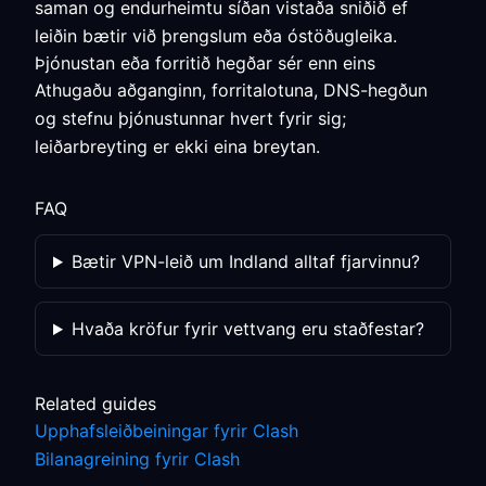
saman og endurheimtu síðan vistaða sniðið ef
leiðin bætir við þrengslum eða óstöðugleika.
Þjónustan eða forritið hegðar sér enn eins
Athugaðu aðganginn, forritalotuna, DNS-hegðun
og stefnu þjónustunnar hvert fyrir sig;
leiðarbreyting er ekki eina breytan.
FAQ
Bætir VPN-leið um Indland alltaf fjarvinnu?
Hvaða kröfur fyrir vettvang eru staðfestar?
Related guides
Upphafsleiðbeiningar fyrir Clash
Bilanagreining fyrir Clash