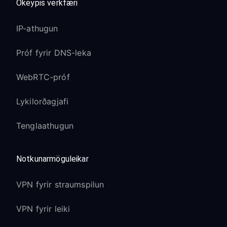
Ókeypis verkfæri
IP-athugun
Próf fyrir DNS-leka
WebRTC-próf
Lykilorðagjafi
Tenglaathugun
Notkunarmöguleikar
VPN fyrir straumspilun
VPN fyrir leiki