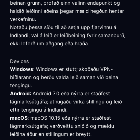
beinan grunn, prófað einn valinn endapunkt og
haldið leiðinni aðeins þegar mæld hegðun hentar
verkefninu.
Notaðu þessa síðu til að setja upp fjarvinnu á
Indlandi; val á leið er leiðbeining fyrir samanburð,
ekki loforð um aðgang eða hraða.
Devices
Windows
: Windows er stutt; skoðaðu VPN-
biðlarann og berðu valda leið saman við beina
tengingu.
Android
: Android 7.0 eða nýrra er staðfest
lágmarksútgáfa; athugaðu virka stillingu og leið
eftir tengingu á Indlandi.
macOS
: macOS 10.15 eða nýrra er staðfest
lágmarksútgáfa; varðveittu sniðið og mældu
leiðina áður en stillingum er breytt.