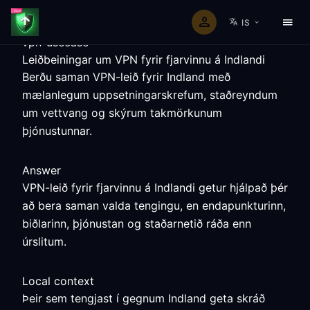
IS
vpn-usecase
Leiðbeiningar um VPN fyrir fjarvinnu á Indlandi
Berðu saman VPN-leið fyrir Indland með
mælanlegum uppsetningarskrefum, staðreyndum
um vettvang og skýrum takmörkunum
þjónustunnar.
Answer
VPN-leið fyrir fjarvinnu á Indlandi getur hjálpað þér
að bera saman valda tengingu, en endapunkturinn,
biðlarinn, þjónustan og staðarnetið ráða enn
úrslitum.
Local context
Þeir sem tengjast í gegnum Indland geta skráð