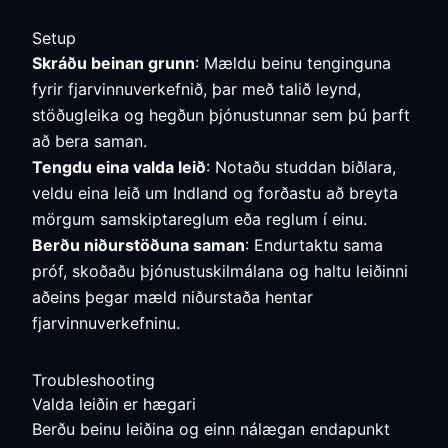
Setup
Skráðu beinan grunn
: Mældu beinu tenginguna
fyrir fjarvinnuverkefnið, þar með talið leynd,
stöðugleika og hegðun þjónustunnar sem þú þarft
að bera saman.
Tengdu eina valda leið
: Notaðu studdan biðlara,
veldu eina leið um Indland og forðastu að breyta
mörgum samskiptareglum eða reglum í einu.
Berðu niðurstöðuna saman
: Endurtaktu sama
próf, skoðaðu þjónustuskilmálana og haltu leiðinni
aðeins þegar mæld niðurstaða hentar
fjarvinnuverkefninu.
Troubleshooting
Valda leiðin er hægari
Berðu beinu leiðina og einn nálægan endapunkt