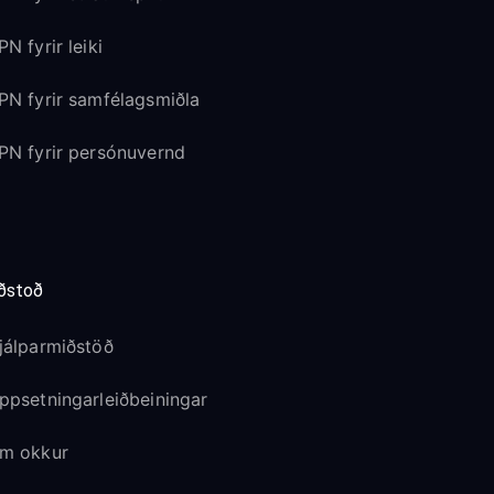
PN fyrir leiki
PN fyrir samfélagsmiðla
PN fyrir persónuvernd
ðstoð
jálparmiðstöð
ppsetningarleiðbeiningar
m okkur