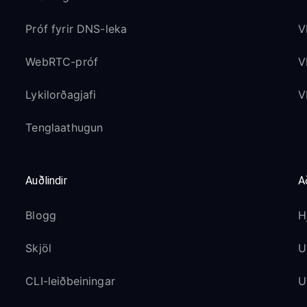
Próf fyrir DNS-leka
V
WebRTC-próf
V
Lykilorðagjafi
V
Tenglaathugun
Auðlindir
A
Blogg
H
Skjöl
U
CLI-leiðbeiningar
U