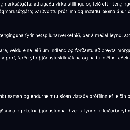
ágmarksútgáfa; athugaðu virka stillingu og leið eftir tenging
ágmarksútgáfa; varðveittu prófílinn og mældu leiðina áður en
tenginguna fyrir netspilunarverkefnið, þar á meðal leynd, 
lara, veldu eina leið um Indland og forðastu að breyta mör
a próf, farðu yfir þjónustuskilmálana og haltu leiðinni aðe
kt saman og endurheimtu síðan vistaða prófílinn ef leiðin 
unina og stefnu þjónustunnar hverju fyrir sig; leiðarbreytin