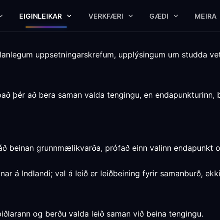
EIGINLEIKAR
VERKFÆRI
GÆÐI
MEIRA
ælanlegum uppsetningarskrefum, upplýsingum um studda v
álpað þér að bera saman valda tengingu, en endapunkturinn, 
ráð beinan grunnmælikvarða, prófað einn valinn endapunkt o
ar á Indlandi; val á leið er leiðbeining fyrir samanburð, ek
iðlarann og berðu valda leið saman við beina tengingu.