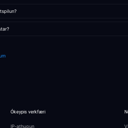
tspilun?
star?
ðum
Ókeypis verkfæri
N
IP-athugun
V