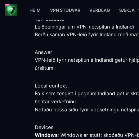
HEIM
VPN STÖÐVAR
VERÐLAG
SÆKJA
vpn-usecase
Leiðbeiningar um VPN-netspilun á Indlandi
Berðu saman VPN-leið fyrir Indland með m
Answer
VPN-leið fyrir netspilun á Indlandi getur hj
úrslitum.
Local context
Fólk sem tengist í gegnum Indland getur sk
hentar verkefninu.
Notaðu þessa síðu fyrir uppsetningu netspilun
Devices
Windows
: Windows er stutt; skoðaðu VPN-b