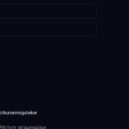
otkunarmöguleikar
PN fyrir straumspilun