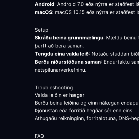
Android
: Android 7.0 eða nýrra er staðfest l
macOS
: macOS 10.15 eða nýrra er staðfest l
Setup
Skráðu beina grunnmælingu
: Mældu beinu 
þarft að bera saman.
Tengdu eina valda leið
: Notaðu studdan bið
Berðu niðurstöðuna saman
: Endurtaktu sam
netspilunarverkefninu.
Troubleshooting
Valda leiðin er hægari
Berðu beinu leiðina og einn nálægan endapun
Þjónustan eða forritið hegðar sér enn eins
Athugaðu reikninginn, forritalotuna, DNS-hegð
FAQ