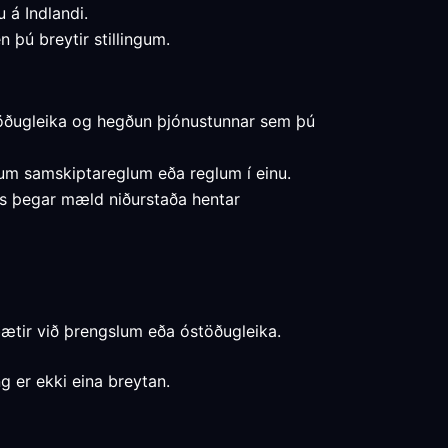
u á Indlandi.
 þú breytir stillingum.
stöðugleika og hegðun þjónustunnar sem þú
gum samskiptareglum eða reglum í einu.
ins þegar mæld niðurstaða hentar
bætir við þrengslum eða óstöðugleika.
g er ekki eina breytan.