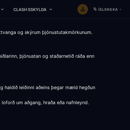
CLASH SSKYLDA
ÍSLENSKA
ettvanga og skýrum þjónustutakmörkunum.
biðlarinn, þjónustan og staðarnetið ráða enn
g haldið leiðinni aðeins þegar mæld hegðun
ki loforð um aðgang, hraða eða nafnleynd.