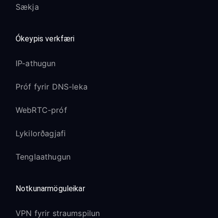
Sækja
Ókeypis verkfæri
IP-athugun
Próf fyrir DNS-leka
WebRTC-próf
Lykilorðagjafi
Tenglaathugun
Notkunarmöguleikar
VPN fyrir straumspilun