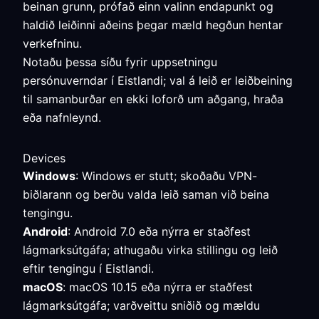
beinan grunn, prófað einn valinn endapunkt og
haldið leiðinni aðeins þegar mæld hegðun hentar
verkefninu.
Notaðu þessa síðu fyrir uppsetningu
persónuverndar í Eistlandi; val á leið er leiðbeining
til samanburðar en ekki loforð um aðgang, hraða
eða nafnleynd.
Devices
Windows
: Windows er stutt; skoðaðu VPN-
biðlarann og berðu valda leið saman við beina
tengingu.
Android
: Android 7.0 eða nýrra er staðfest
lágmarksútgáfa; athugaðu virka stillingu og leið
eftir tengingu í Eistlandi.
macOS
: macOS 10.15 eða nýrra er staðfest
lágmarksútgáfa; varðveittu sniðið og mældu