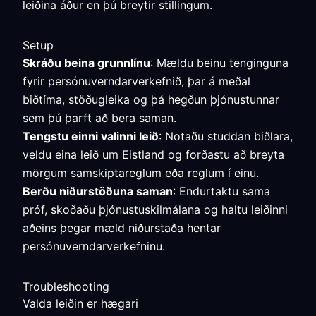
leiðina áður en þú breytir stillingum.
Setup
Skráðu beina grunnlínu
: Mældu beinu tenginguna
fyrir persónuverndarverkefnið, þar á meðal
biðtíma, stöðugleika og þá hegðun þjónustunnar
sem þú þarft að bera saman.
Tengstu einni valinni leið
: Notaðu studdan biðlara,
veldu eina leið um Eistland og forðastu að breyta
mörgum samskiptareglum eða reglum í einu.
Berðu niðurstöðuna saman
: Endurtaktu sama
próf, skoðaðu þjónustuskilmálana og haltu leiðinni
aðeins þegar mæld niðurstaða hentar
persónuverndarverkefninu.
Troubleshooting
Valda leiðin er hægari