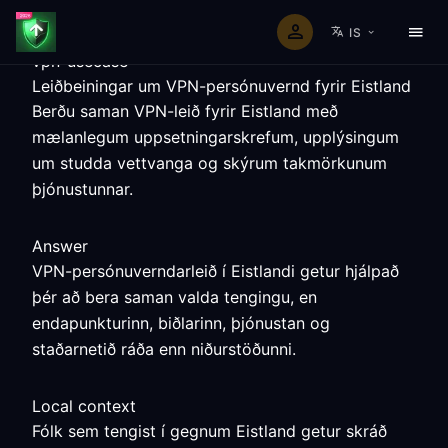
IS
vpn-usecase
Leiðbeiningar um VPN-persónuvernd fyrir Eistland
Berðu saman VPN-leið fyrir Eistland með
mælanlegum uppsetningarskrefum, upplýsingum
um studda vettvanga og skýrum takmörkunum
þjónustunnar.
Answer
VPN-persónuverndarleið í Eistlandi getur hjálpað
þér að bera saman valda tengingu, en
endapunkturinn, biðlarinn, þjónustan og
staðarnetið ráða enn niðurstöðunni.
Local context
Fólk sem tengist í gegnum Eistland getur skráð