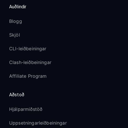
Auðlindir
Blogg
Skjöl
CLI-leiðbeiningar
Clash-leiðbeiningar
Affiliate Program
Aðstoð
Hjálparmiðstöð
Uppsetningarleiðbeiningar