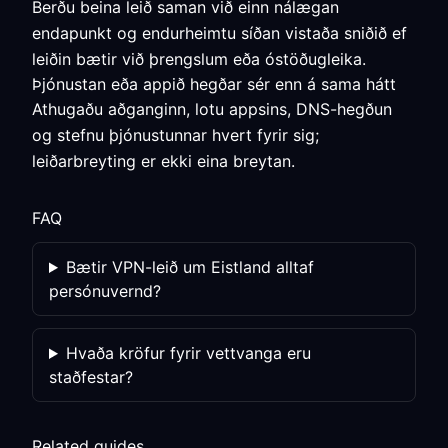
Berðu beina leið saman við einn nálægan
endapunkt og endurheimtu síðan vistaða sniðið ef
leiðin bætir við þrengslum eða óstöðugleika.
Þjónustan eða appið hegðar sér enn á sama hátt
Athugaðu aðganginn, lotu appsins, DNS-hegðun
og stefnu þjónustunnar hvert fyrir sig;
leiðarbreyting er ekki eina breytan.
FAQ
Bætir VPN-leið um Eistland alltaf
persónuvernd?
Hvaða kröfur fyrir vettvanga eru
staðfestar?
Related guides