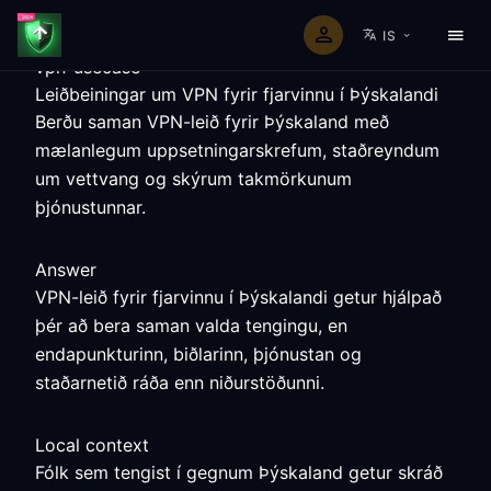
IS
vpn-usecase
Leiðbeiningar um VPN fyrir fjarvinnu í Þýskalandi
Berðu saman VPN-leið fyrir Þýskaland með
mælanlegum uppsetningarskrefum, staðreyndum
um vettvang og skýrum takmörkunum
þjónustunnar.
Answer
VPN-leið fyrir fjarvinnu í Þýskalandi getur hjálpað
þér að bera saman valda tengingu, en
endapunkturinn, biðlarinn, þjónustan og
staðarnetið ráða enn niðurstöðunni.
Local context
Fólk sem tengist í gegnum Þýskaland getur skráð