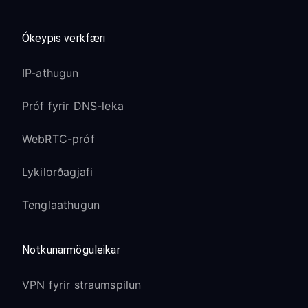
Ókeypis verkfæri
IP-athugun
Próf fyrir DNS-leka
WebRTC-próf
Lykilorðagjafi
Tenglaathugun
Notkunarmöguleikar
VPN fyrir straumspilun