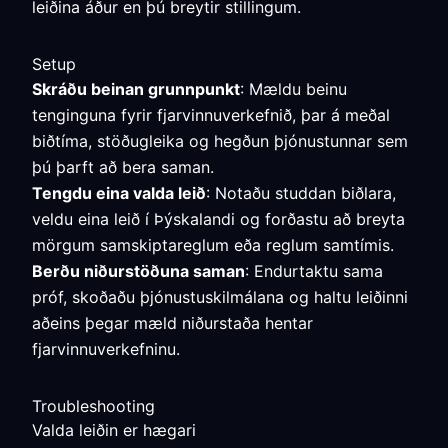
leiðina áður en þú breytir stillingum.
Setup
Skráðu beinan grunnpunkt
: Mældu beinu
tenginguna fyrir fjarvinnuverkefnið, þar á meðal
biðtíma, stöðugleika og hegðun þjónustunnar sem
þú þarft að bera saman.
Tengdu eina valda leið
: Notaðu studdan biðlara,
veldu eina leið í Þýskalandi og forðastu að breyta
mörgum samskiptareglum eða reglum samtímis.
Berðu niðurstöðuna saman
: Endurtaktu sama
próf, skoðaðu þjónustuskilmálana og haltu leiðinni
aðeins þegar mæld niðurstaða hentar
fjarvinnuverkefninu.
Troubleshooting
Valda leiðin er hægari