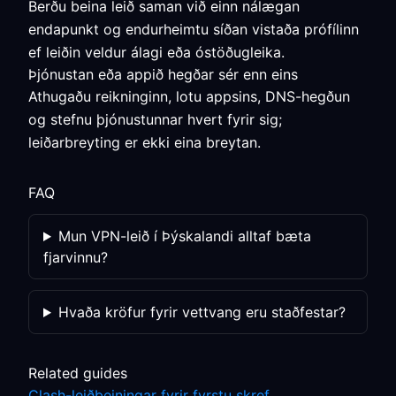
Berðu beina leið saman við einn nálægan
endapunkt og endurheimtu síðan vistaða prófílinn
ef leiðin veldur álagi eða óstöðugleika.
Þjónustan eða appið hegðar sér enn eins
Athugaðu reikninginn, lotu appsins, DNS-hegðun
og stefnu þjónustunnar hvert fyrir sig;
leiðarbreyting er ekki eina breytan.
FAQ
Mun VPN-leið í Þýskalandi alltaf bæta
fjarvinnu?
Hvaða kröfur fyrir vettvang eru staðfestar?
Related guides
Clash-leiðbeiningar fyrir fyrstu skref