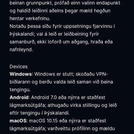
beinan grunnpunkt, prófað einn valinn endapunkt
og haldið leiðinni aðeins þegar mæld hegðun
hentar verkefninu.
Notaðu þessa síðu fyrir uppsetningu fjarvinnu í
Þýskalandi; val á leið er leiðbeining fyrir
samanburð, ekki loforð um aðgang, hraða eða
nafnleynd.
Devices
Windows
: Windows er stutt; skoðaðu VPN-
biðlarann og berðu valda leið saman við beina
tengingu.
Android
: Android 7.0 eða nýrra er staðfest
lágmarksútgáfa; athugaðu virka stillingu og leið
eftir tengingu í Þýskalandi.
macOS
: macOS 10.15 eða nýrra er staðfest
lágmarksútgáfa; varðveittu prófílinn og mældu