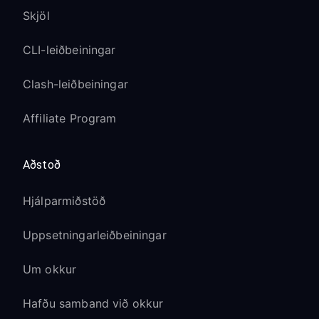
Skjöl
CLI-leiðbeiningar
Clash-leiðbeiningar
Affiliate Program
Aðstoð
Hjálparmiðstöð
Uppsetningarleiðbeiningar
Um okkur
Hafðu samband við okkur