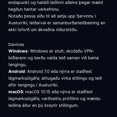
endapunkt og haldið leiðinni aðeins þegar mæld
hegðun hentar verkefninu.
Notaðu þessa síðu til að setja upp fjarvinnu í
Austurríki; leiðarval er samanburðarleiðbeining en
ekki loforð um ákveðna niðurstöðu.
Devices
Windows
: Windows er stutt; skoðaðu VPN-
biðlarann og berðu valda leið saman við beina
tengingu.
Android
: Android 7.0 eða nýrra er staðfest
lágmarksútgáfa; athugaðu virka stillingu og leið
eftir tengingu í Austurríki.
macOS
: macOS 10.15 eða nýrra er staðfest
lágmarksútgáfa; varðveittu prófílinn og mældu
leiðina áður en þú breytir stillingum.