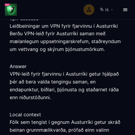
IS
vpn-usecase
Leiðbeiningar um VPN fyrir fjarvinnu í Austurríki
Berðu VPN-leið fyrir Austurríki saman með
mælanlegum uppsetningarskrefum, staðreyndum
um vettvang og skýrum þjónustumörkum.
Answer
VPN-leið fyrir fjarvinnu í Austurríki getur hjálpað
þér að bera valda tengingu saman, en
endapunktur, biðlari, þjónusta og staðarnet ráða
enn niðurstöðunni.
Local context
Fólk sem tengist í gegnum Austurríki getur skráð
beinan grunnmælikvarða, prófað einn valinn