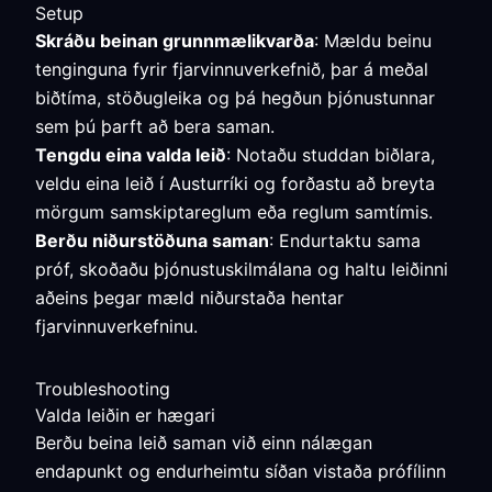
Setup
Skráðu beinan grunnmælikvarða
: Mældu beinu
tenginguna fyrir fjarvinnuverkefnið, þar á meðal
biðtíma, stöðugleika og þá hegðun þjónustunnar
sem þú þarft að bera saman.
Tengdu eina valda leið
: Notaðu studdan biðlara,
veldu eina leið í Austurríki og forðastu að breyta
mörgum samskiptareglum eða reglum samtímis.
Berðu niðurstöðuna saman
: Endurtaktu sama
próf, skoðaðu þjónustuskilmálana og haltu leiðinni
aðeins þegar mæld niðurstaða hentar
fjarvinnuverkefninu.
Troubleshooting
Valda leiðin er hægari
Berðu beina leið saman við einn nálægan
endapunkt og endurheimtu síðan vistaða prófílinn