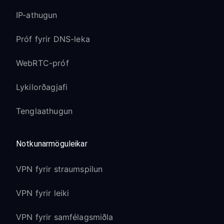
IP-athugun
Próf fyrir DNS-leka
WebRTC-próf
Lykilorðagjafi
Tenglaathugun
Notkunarmöguleikar
VPN fyrir straumspilun
VPN fyrir leiki
VPN fyrir samfélagsmiðla