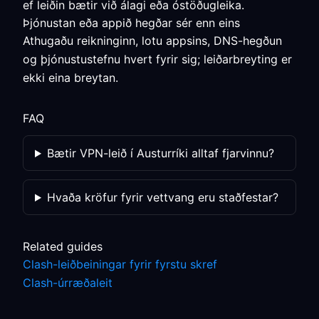
ef leiðin bætir við álagi eða óstöðugleika.
Þjónustan eða appið hegðar sér enn eins
Athugaðu reikninginn, lotu appsins, DNS-hegðun
og þjónustustefnu hvert fyrir sig; leiðarbreyting er
ekki eina breytan.
FAQ
Bætir VPN-leið í Austurríki alltaf fjarvinnu?
Hvaða kröfur fyrir vettvang eru staðfestar?
Related guides
Clash-leiðbeiningar fyrir fyrstu skref
Clash-úrræðaleit