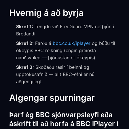
Hvernig á að byrja
Skref 1:
Tengdu við FreeGuard VPN netþjón í
Bretlandi
Skref 2:
Farðu á
bbc.co.uk/iplayer
og búðu til
ókeypis BBC reikning (engin greiðsla
nauðsynleg — þjónustan er ókeypis)
Skref 3:
Skoðaðu rásir í beinni og
upptökusafnið — allt BBC-efni er nú
aðgengilegt
Algengar spurningar
Þarf ég BBC sjónvarpsleyfi eða
áskrift til að horfa á BBC iPlayer í