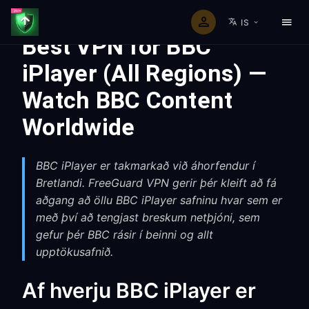
IS
Best VPN for BBC
iPlayer (All Regions) —
Watch BBC Content
Worldwide
BBC iPlayer er takmarkað við áhorfendur í
Bretlandi. FreeGuard VPN gerir þér kleift að fá
aðgang að öllu BBC iPlayer safninu hvar sem er
með því að tengjast breskum netþjóni, sem
gefur þér BBC rásir í beinni og allt
upptökusafnið.
Af hverju BBC iPlayer er