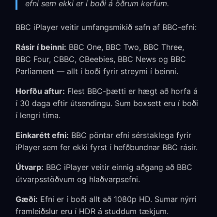
efni sem ekki er í boði á öðrum kerfum.
BBC iPlayer veitir umfangsmikið safn af BBC-efni:
Rásir í beinni:
BBC One, BBC Two, BBC Three,
BBC Four, CBBC, CBeebies, BBC News og BBC
Parliament — allt í boði fyrir streymi í beinni.
Horfðu aftur:
Flest BBC-þætti er hægt að horfa á
í 30 daga eftir útsendingu. Sum boxsett eru í boði
í lengri tíma.
Einkarétt efni:
BBC pöntar efni sérstaklega fyrir
iPlayer sem fer ekki fyrst í hefðbundnar BBC rásir.
Útvarp:
BBC iPlayer veitir einnig aðgang að BBC
útvarpsstöðvum og hlaðvarpsefni.
Gæði:
Efni er í boði allt að 1080p HD. Sumar nýrri
framleiðslur eru í HDR á studdum tækjum.