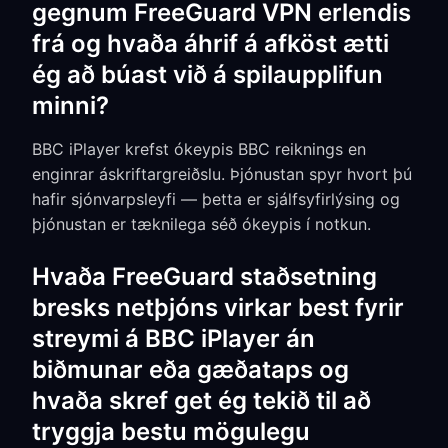
gegnum FreeGuard VPN erlendis
frá og hvaða áhrif á afköst ætti
ég að búast við á spilaupplifun
minni?
BBC iPlayer krefst ókeypis BBC reiknings en
enginrar áskriftargreiðslu. Þjónustan spyr hvort þú
hafir sjónvarpsleyfi — þetta er sjálfsyfirlýsing og
þjónustan er tæknilega séð ókeypis í notkun.
Hvaða FreeGuard staðsetning
bresks netþjóns virkar best fyrir
streymi á BBC iPlayer án
biðmunar eða gæðataps og
hvaða skref get ég tekið til að
tryggja bestu mögulegu