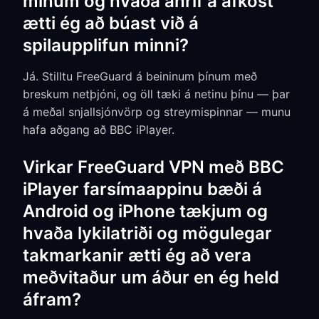
mínum og hvaða áhrif á afköst
ætti ég að búast við á
spilaupplifun minni?
Já. Stilltu FreeGuard á beininum þínum með
breskum netþjóni, og öll tæki á netinu þínu — þar
á meðal snjallsjónvörp og streymispinnar — munu
hafa aðgang að BBC iPlayer.
Virkar FreeGuard VPN með BBC
iPlayer farsímaappinu bæði á
Android og iPhone tækjum og
hvaða lykilatriði og mögulegar
takmarkanir ætti ég að vera
meðvitaður um áður en ég held
áfram?