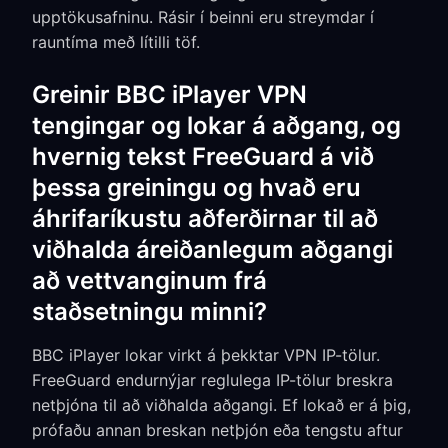
upptökusafninu. Rásir í beinni eru streymdar í
rauntíma með lítilli töf.
Greinir BBC iPlayer VPN
tengingar og lokar á aðgang, og
hvernig tekst FreeGuard á við
þessa greiningu og hvað eru
áhrifaríkustu aðferðirnar til að
viðhalda áreiðanlegum aðgangi
að vettvanginum frá
staðsetningu minni?
BBC iPlayer lokar virkt á þekktar VPN IP-tölur.
FreeGuard endurnýjar reglulega IP-tölur breskra
netþjóna til að viðhalda aðgangi. Ef lokað er á þig,
prófaðu annan breskan netþjón eða tengstu aftur