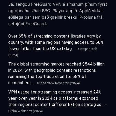
Já. Tengdu FreeGuard VPN á símanum þínum fyrst
og opnaðu síðan BBC iPlayer appið. Appið virkar
eðlilega þar sem það greinir bresku IP-töluna frá
netþjóni FreeGuard.
Over 65% of streaming content libraries vary by
country, with some regions having access to 50%
fewer titles than the US catalog.
— Comparitech
(2024)
The global streaming market reached $544 billion
in 2024, with geographic content restrictions
remaining the top frustration for 58% of
subscribers.
— Grand View Research (2024)
VPN usage for streaming access increased 24%
year-over-year in 2024 as platforms expanded
their regional content differentiation strategies.
—
GlobalWebIndex (2024)