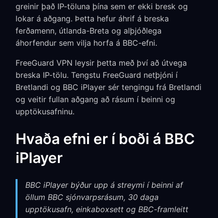
greinir það IP-töluna þína sem er ekki bresk og
lokar á aðgang. Þetta hefur áhrif á breska
ferðamenn, útlanda-Breta og alþjóðlega
áhorfendur sem vilja horfa á BBC-efni.
FreeGuard VPN leysir þetta með því að útvega
breska IP-tölu. Tengstu FreeGuard netþjóni í
Bretlandi og BBC iPlayer sér tengingu frá Bretlandi
og veitir fullan aðgang að rásum í beinni og
upptökusafninu.
Hvaða efni er í boði á BBC
iPlayer
BBC iPlayer býður upp á streymi í beinni af
öllum BBC sjónvarpsrásum, 30 daga
upptökusafn, einkaboxsett og BBC-framleitt