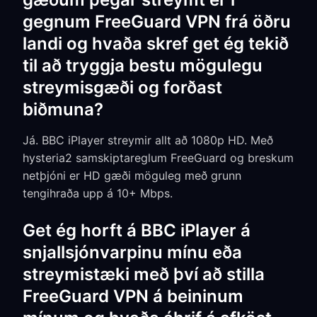
gegnum FreeGuard VPN frá öðru
landi og hvaða skref get ég tekið
til að tryggja bestu mögulegu
streymisgæði og forðast
biðmuna?
Já. BBC iPlayer streymir allt að 1080p HD. Með
hysteria2 samskiptareglum FreeGuard og breskum
netþjóni er HD gæði möguleg með grunn
tengihraða upp á 10+ Mbps.
Get ég horft á BBC iPlayer á
snjallsjónvarpinu mínu eða
streymistæki með því að stilla
FreeGuard VPN á beininum