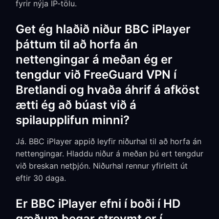
fyrir nýja IP-tölu.
Get ég hlaðið niður BBC iPlayer
þáttum til að horfa án
nettengingar á meðan ég er
tengdur við FreeGuard VPN í
Bretlandi og hvaða áhrif á afköst
ætti ég að búast við á
spilaupplifun minni?
Já. BBC iPlayer appið leyfir niðurhal til að horfa án
nettengingar. Hladdu niður á meðan þú ert tengdur
við breskan netþjón. Niðurhal rennur yfirleitt út
eftir 30 daga.
Er BBC iPlayer efni í boði í HD
gæðum þegar streymt er í