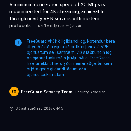
A minimum connection speed of 25 Mbps is
recommended for 4K streaming, achievable
through nearby VPN servers with modern
protocols.
— Netflix Help Center (2024)
FreeGuard virðir öll gildandi lög. Notendur bera
ábyrgð á að tryggja að notkun þeirra á VPN-
þjónustum sé í samræmi við staðbundin lög
og þjónustuskilmála þriðju aðila. FreeGuard
hvetur ekki til né styður neinar aðgerðir sem
brjóta gegn gildandi lögum eða
þjónustuskilmálum.
FS
FreeGuard Security Team
· Security Research
Síðast staðfest: 2026-04-15