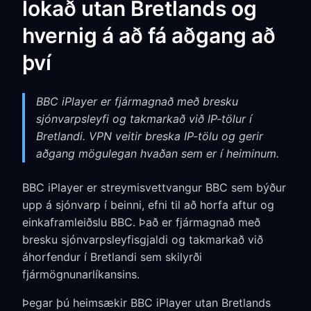
lokað utan Bretlands og
hvernig á að fá aðgang að
því
BBC iPlayer er fjármagnað með bresku
sjónvarpsleyfi og takmarkað við IP-tölur í
Bretlandi. VPN veitir breska IP-tölu og gerir
aðgang mögulegan hvaðan sem er í heiminum.
BBC iPlayer er streymisvettvangur BBC sem býður
upp á sjónvarp í beinni, efni til að horfa aftur og
einkaframleiðslu BBC. Það er fjármagnað með
bresku sjónvarpsleyfisgjaldi og takmarkað við
áhorfendur í Bretlandi sem skilyrði
fjármögnunarlíkansins.
Þegar þú heimsækir BBC iPlayer utan Bretlands